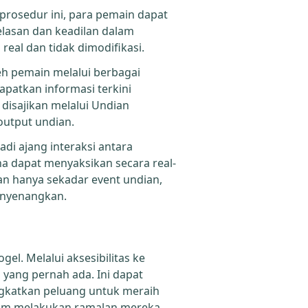
prosedur ini, para pemain dapat
lasan dan keadilan dalam
eal dan tidak dimodifikasi.
eh pemain melalui berbagai
apatkan informasi terkini
disajikan melalui Undian
utput undian.
di ajang interaksi antara
a dapat menyaksikan secara real-
n hanya sekadar event undian,
enyenangkan.
l. Melalui aksesibilitas ke
 yang pernah ada. Ini dapat
katkan peluang untuk meraih
alam melakukan ramalan mereka.