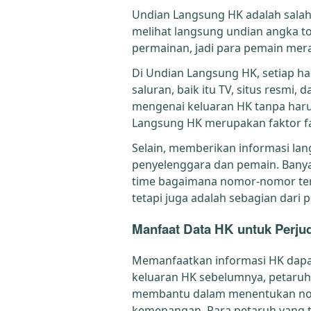
Undian Langsung HK adalah salah 
melihat langsung undian angka t
permainan, jadi para pemain mera
Di Undian Langsung HK, setiap ha
saluran, baik itu TV, situs resmi
mengenai keluaran HK tanpa harus
Langsung HK merupakan faktor f
Selain, memberikan informasi lan
penyelenggara dan pemain. Banyak
time bagaimana nomor-nomor ters
tetapi juga adalah sebagian dar
Manfaat Data HK untuk Perju
Memanfaatkan informasi HK dapat 
keluaran HK sebelumnya, petaruh 
membantu dalam menentukan nom
kemenangan. Para petaruh yang te