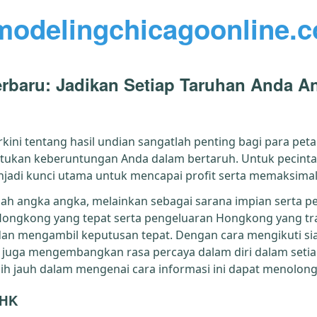
modelingchicagoonline.
rbaru: Jadikan Setiap Taruhan Anda An
erkini tentang hasil undian sangatlah penting bagi para peta
tukan keberuntungan Anda dalam bertaruh. Untuk pecint
njadi kunci utama untuk mencapai profit serta memaksimal
ah angka angka, melainkan sebagai sarana impian serta 
Hongkong yang tepat serta pengeluaran Hongkong yang 
dan mengambil keputusan tepat. Dengan cara mengikuti s
pi juga mengembangkan rasa percaya dalam diri dalam set
lebih jauh dalam mengenai cara informasi ini dapat menolon
 HK