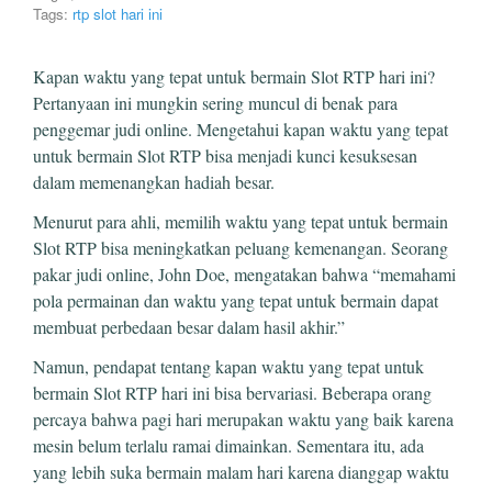
Tags:
rtp slot hari ini
Kapan waktu yang tepat untuk bermain Slot RTP hari ini?
Pertanyaan ini mungkin sering muncul di benak para
penggemar judi online. Mengetahui kapan waktu yang tepat
untuk bermain Slot RTP bisa menjadi kunci kesuksesan
dalam memenangkan hadiah besar.
Menurut para ahli, memilih waktu yang tepat untuk bermain
Slot RTP bisa meningkatkan peluang kemenangan. Seorang
pakar judi online, John Doe, mengatakan bahwa “memahami
pola permainan dan waktu yang tepat untuk bermain dapat
membuat perbedaan besar dalam hasil akhir.”
Namun, pendapat tentang kapan waktu yang tepat untuk
bermain Slot RTP hari ini bisa bervariasi. Beberapa orang
percaya bahwa pagi hari merupakan waktu yang baik karena
mesin belum terlalu ramai dimainkan. Sementara itu, ada
yang lebih suka bermain malam hari karena dianggap waktu