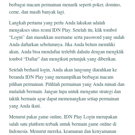
berbagai macam permainan menarik seperti poker, domino,
ceme, dan masih banyak lagi.
Langkah pertama yang perlu Anda lakukan adalah
mengakses situs resmi IDN Play. Setelah itu, klik tombol
“Login” dan masukkan username serta password yang sudah
Anda daftarkan sebelumnya. Jika Anda belum memiliki
akun, Anda bisa mendaftar terlebih dahulu dengan mengklik
tombol “Daftar” dan mengikuti petunjuk yang diberikan.
Setelah berhasil login, Anda akan langsung diarahkan ke
beranda IDN Play yang menampilkan berbagai macam
pilihan permainan. Pilihlah permainan yang Anda minati dan
mulailah bermain. Jangan lupa untuk mengatur strategi dan
taktik bermain agar dapat memenangkan setiap permainan
yang Anda ikuti.
Menurut pakar game online, IDN Play Login merupakan
salah satu platform terbaik untuk bermain game online di
Indonesia. Menurut mereka, keamanan dan kenyamanan