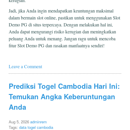
kerugian.”
Jadi, jika Anda ingin mendapatkan keuntungan maksimal
dalam bermain slot online, pastikan untuk menggunakan Slot
Demo PG di situs terpercaya. Dengan melakukan hal ini,
Anda dapat mengurangi risiko kerugian dan meningkatkan
peluang Anda untuk menang. Jangan ragu untuk mencoba
fitur Slot Demo PG dan rasakan manfaatnya sendiri!
Leave a Comment
Prediksi Togel Cambodia Hari Ini:
Temukan Angka Keberuntungan
Anda
Aug 5, 2026
adminrem
Tags:
data togel cambodia