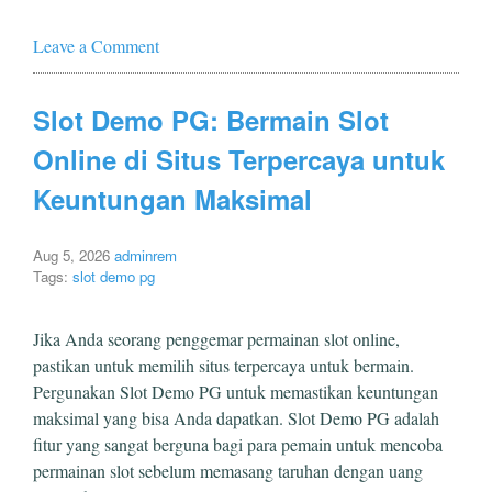
Leave a Comment
Slot Demo PG: Bermain Slot
Online di Situs Terpercaya untuk
Keuntungan Maksimal
Aug 5, 2026
adminrem
Tags:
slot demo pg
Jika Anda seorang penggemar permainan slot online,
pastikan untuk memilih situs terpercaya untuk bermain.
Pergunakan Slot Demo PG untuk memastikan keuntungan
maksimal yang bisa Anda dapatkan. Slot Demo PG adalah
fitur yang sangat berguna bagi para pemain untuk mencoba
permainan slot sebelum memasang taruhan dengan uang