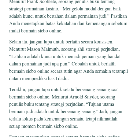
Menurut Frank Scoblete, seorang penulis buku tentang
strategi permainan kasino, “Mengelola modal dengan baik
adalah kunci untuk bertahan dalam permainan judi.” Pastikan
Anda menetapkan batas kekalahan dan kemenangan sebelum
mulai bermain sicbo online.
Selain itu, jangan lupa untuk berlatih secara konsisten.
Menurut Mason Malmuth, seorang ahli strategi perjudian,
“Latihan adalah kunci untuk menjadi pemain yang handal
dalam permainan judi apa pun.” Cobalah untuk berlatih
bermain sicbo online secara rutin agar Anda semakin terampil
dalam memprediksi hasil dadu.
Terakhir, jangan lupa untuk selalu bersenang-senang saat
bermain sicbo online. Menurut Arnold Snyder, seorang
penulis buku tentang strategi perjudian, “Tujuan utama
bermain judi adalah untuk bersenang-senang.” Jadi, jangan
terlalu fokus pada kemenangan semata, tetapi nikmatilah
setiap momen bermain sicbo online.
Dengan menerapkan strategi ampun bermain sicbo online