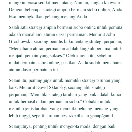
mungkin terasa sedikit menantang. Namun, jangan khawatir!
Dengan beberapa strategi ampun bermain sicbo online, Anda
bisa meningkatkan peluang menang Anda.
Salah satu strategi ampun bermain sicbo online untuk pemula
adalah memahami aturan dasar permainan. Menurut John
Grochowski, seorang penulis buku tentang strategi perjudian,
“Memahami aturan permainan adalah langkah pertama untuk
menjadi pemain yang sukses.” Oleh karena itu, sebelum
mulai bermain sicbo online, pastikan Anda sudah memahami
aturan dasar permainan ini.
Selain itu, penting juga untuk memiliki strategi taruhan yang
baik. Menurut David Sklansky, seorang ahli strategi
perjudian, “Memiliki strategi taruhan yang baik adalah kunci
untuk berhasil dalam permainan sicbo.” Cobalah untuk
memilih jenis taruhan yang memiliki peluang menang yang
lebih tinggi, seperti taruhan besar/kecil atau genap/ganjil.
Selanjutnya, penting untuk mengelola modal dengan baik.