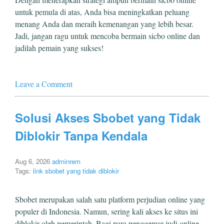
untuk pemula di atas, Anda bisa meningkatkan peluang
menang Anda dan meraih kemenangan yang lebih besar.
Jadi, jangan ragu untuk mencoba bermain sicbo online dan
jadilah pemain yang sukses!
Leave a Comment
Solusi Akses Sbobet yang Tidak
Diblokir Tanpa Kendala
Aug 6, 2026
adminrem
Tags:
link sbobet yang tidak diblokir
Sbobet merupakan salah satu platform perjudian online yang
populer di Indonesia. Namun, sering kali akses ke situs ini
diblokir oleh pemerintah. Bagi para penggemar judi online,