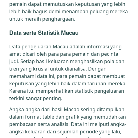
pemain dapat memutuskan keputusan yang lebih
lebih baik bagus demi menambah peluang mereka
untuk meraih penghargaan.
Data serta Statistik Macau
Data pengeluaran Macau adalah informasi yang
amat dicari oleh para para pemain dan pecinta
judi. Setiap hasil keluaran menghasilkan pola dan
tren yang krusial untuk dianalisa. Dengan
memahami data ini, para pemain dapat membuat
keputusan yang lebih baik dalam taruhan mereka.
Karena itu, memperhatikan statistik pengeluaran
terkini sangat penting.
Angka-angka dari hasil Macao sering ditampilkan
dalam format table dan grafik yang memudahkan
pembacaan serta analisis. Data ini meliputi angka-
angka keluaran dari sejumlah periode yang lalu,