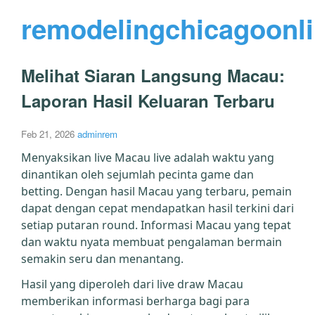
remodelingchicagoonl
Melihat Siaran Langsung Macau:
Laporan Hasil Keluaran Terbaru
Feb 21, 2026
adminrem
Menyaksikan live Macau live adalah waktu yang
dinantikan oleh sejumlah pecinta game dan
betting. Dengan hasil Macau yang terbaru, pemain
dapat dengan cepat mendapatkan hasil terkini dari
setiap putaran round. Informasi Macau yang tepat
dan waktu nyata membuat pengalaman bermain
semakin seru dan menantang.
Hasil yang diperoleh dari live draw Macau
memberikan informasi berharga bagi para