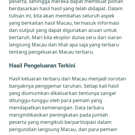
peserta, sehingga mereka dapat membuat pilihan
berdasarkan hasil hasil yang telah didapat. Dalam
tulisan ini, kita akan membahas seluruh aspek
yang berkaitan hasil Macau, termasuk informasi
dan output yang dapat digunakan acuan untuk
bertaruh. Mari kita eksplor dunia seru dari siaran
langsung Macau dan lihat apa saja yang terbaru
tentang pengeluaran Macau terbaru.
Hasil Pengeluaran Terkini
Hasil keluaran terbaru dari Macau menjadi sorotan
banyaknya penggemar taruhan. Setiap kali hasil
yang diumumkan dikeluarkan tentunya sangat
ditunggu-tunggu oleh para pemain yang
mendapatkan kemenangan. Data terbaru
mengindikasikan peningkatan pada jumlah
peserta yang mengikuti berpartisipasi dalam
pengundian langsung Macau, dan para pemain