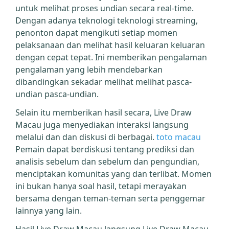
untuk melihat proses undian secara real-time.
Dengan adanya teknologi teknologi streaming,
penonton dapat mengikuti setiap momen
pelaksanaan dan melihat hasil keluaran keluaran
dengan cepat tepat. Ini memberikan pengalaman
pengalaman yang lebih mendebarkan
dibandingkan sekadar melihat melihat pasca-
undian pasca-undian.
Selain itu memberikan hasil secara, Live Draw
Macau juga menyediakan interaksi langsung
melalui dan dan diskusi di berbagai.
toto macau
Pemain dapat berdiskusi tentang prediksi dan
analisis sebelum dan sebelum dan pengundian,
menciptakan komunitas yang dan terlibat. Momen
ini bukan hanya soal hasil, tetapi merayakan
bersama dengan teman-teman serta penggemar
lainnya yang lain.