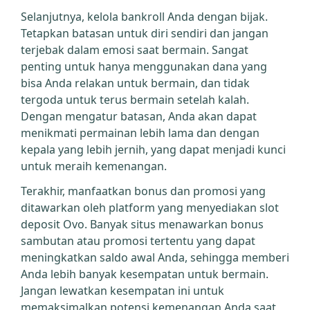
Selanjutnya, kelola bankroll Anda dengan bijak.
Tetapkan batasan untuk diri sendiri dan jangan
terjebak dalam emosi saat bermain. Sangat
penting untuk hanya menggunakan dana yang
bisa Anda relakan untuk bermain, dan tidak
tergoda untuk terus bermain setelah kalah.
Dengan mengatur batasan, Anda akan dapat
menikmati permainan lebih lama dan dengan
kepala yang lebih jernih, yang dapat menjadi kunci
untuk meraih kemenangan.
Terakhir, manfaatkan bonus dan promosi yang
ditawarkan oleh platform yang menyediakan slot
deposit Ovo. Banyak situs menawarkan bonus
sambutan atau promosi tertentu yang dapat
meningkatkan saldo awal Anda, sehingga memberi
Anda lebih banyak kesempatan untuk bermain.
Jangan lewatkan kesempatan ini untuk
memaksimalkan potensi kemenangan Anda saat