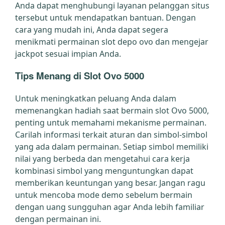
Anda dapat menghubungi layanan pelanggan situs
tersebut untuk mendapatkan bantuan. Dengan
cara yang mudah ini, Anda dapat segera
menikmati permainan slot depo ovo dan mengejar
jackpot sesuai impian Anda.
Tips Menang di Slot Ovo 5000
Untuk meningkatkan peluang Anda dalam
memenangkan hadiah saat bermain slot Ovo 5000,
penting untuk memahami mekanisme permainan.
Carilah informasi terkait aturan dan simbol-simbol
yang ada dalam permainan. Setiap simbol memiliki
nilai yang berbeda dan mengetahui cara kerja
kombinasi simbol yang menguntungkan dapat
memberikan keuntungan yang besar. Jangan ragu
untuk mencoba mode demo sebelum bermain
dengan uang sungguhan agar Anda lebih familiar
dengan permainan ini.