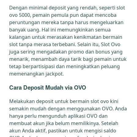
Dengan minimal deposit yang rendah, seperti slot
ovo 5000, pemain pemula pun dapat mencoba
peruntungan mereka tanpa harus mengeluarkan
banyak uang. Hal ini memungkinkan semua
kalangan untuk merasakan kenikmatan bermain
slot tanpa merasa terbebani. Selain itu, Slot Ovo
juga sering mengadakan promo dan bonus yang
menarik, menambah daya tarik bagi pemain untuk
tetap berpartisipasi dan meningkatkan peluang
memenangkan jackpot.
Cara Deposit Mudah via OVO
Melakukan deposit untuk bermain slot ovo kini
semakin mudah dengan menggunakan OVO. Anda
hanya perlu mengunduh aplikasi OVO dan
membuat akun jika belum memilikinya. Setelah
akun Anda aktif, pastikan untuk mengisi saldo