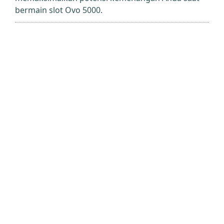
bermain slot Ovo 5000.