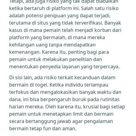
Tetapi, ada juga risiko yang tak dapat diabaikan
ketika bertaruh di platform ini. Salah satu risiko
adalah potensi penipuan yang dapat terjadi,
terutama di situs yang tidak terverifikasi. Banyak
kasus di mana pemain telah menjadi korban dari
platform yang bermalah, di mana mereka
kehilangan uang tanpa mendapatkan
kemenangan. Karena itu, penting bagi para
pemain untuk melakukan penelitian dan
menentukan penyedia layanan yang terpercaya.
Di sisi lain, ada risiko terkait kecanduan dalam
bermain di togel. Ketika individu terlampau
terfokus dan mengalokasikan banyak waktu dan
dana, ini bisa berpengaruh buruk pada rutinitas
harian mereka. Oleh karena itu, krusial bagi setiap
pemain untuk menetapkan limit dan bermain
secara bertanggung jawab agar pengalaman
bermain tetap fun dan aman.