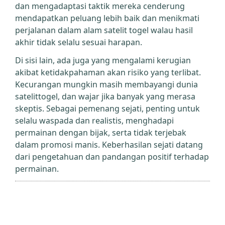
dan mengadaptasi taktik mereka cenderung
mendapatkan peluang lebih baik dan menikmati
perjalanan dalam alam satelit togel walau hasil
akhir tidak selalu sesuai harapan.
Di sisi lain, ada juga yang mengalami kerugian
akibat ketidakpahaman akan risiko yang terlibat.
Kecurangan mungkin masih membayangi dunia
satelittogel, dan wajar jika banyak yang merasa
skeptis. Sebagai pemenang sejati, penting untuk
selalu waspada dan realistis, menghadapi
permainan dengan bijak, serta tidak terjebak
dalam promosi manis. Keberhasilan sejati datang
dari pengetahuan dan pandangan positif terhadap
permainan.