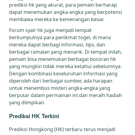
prediksi hk yang akurat, para pemain berharap
dapat menemukan angka-angka yang berpotensi
membawa mereka ke kemenangan besar.
Forum syair hk juga menjadi tempat
berkumpulnya para penikmat togel, di mana
mereka dapat berbagi informasi, tips, dan
berbagai ramalan yang menarik. Di tempat inilah,
pemain bisa menemukan berbagai bocoran hk
yang mungkin tidak mereka ketahui sebelumnya.
Dengan kombinasi keseluruhan informasi yang
diperoleh dari berbagai sumber, ada harapan
untuk menembus misteri angka-angka yang
berputar dalam permainan ini dan meraih hadiah
yang diimpikan.
Prediksi HK Terkini
Prediksi Hongkong (HK) terbaru terus menjadi