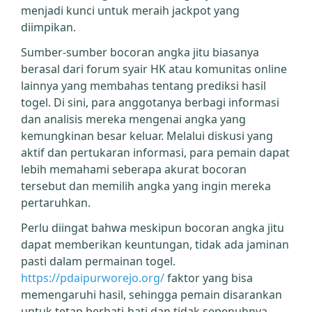
menjadi kunci untuk meraih jackpot yang
diimpikan.
Sumber-sumber bocoran angka jitu biasanya
berasal dari forum syair HK atau komunitas online
lainnya yang membahas tentang prediksi hasil
togel. Di sini, para anggotanya berbagi informasi
dan analisis mereka mengenai angka yang
kemungkinan besar keluar. Melalui diskusi yang
aktif dan pertukaran informasi, para pemain dapat
lebih memahami seberapa akurat bocoran
tersebut dan memilih angka yang ingin mereka
pertaruhkan.
Perlu diingat bahwa meskipun bocoran angka jitu
dapat memberikan keuntungan, tidak ada jaminan
pasti dalam permainan togel.
https://pdaipurworejo.org/
faktor yang bisa
memengaruhi hasil, sehingga pemain disarankan
untuk tetap berhati-hati dan tidak sepenuhnya