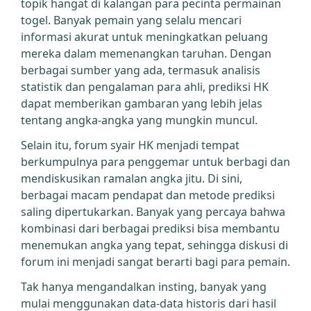
topik hangat di kalangan para pecinta permainan
togel. Banyak pemain yang selalu mencari
informasi akurat untuk meningkatkan peluang
mereka dalam memenangkan taruhan. Dengan
berbagai sumber yang ada, termasuk analisis
statistik dan pengalaman para ahli, prediksi HK
dapat memberikan gambaran yang lebih jelas
tentang angka-angka yang mungkin muncul.
Selain itu, forum syair HK menjadi tempat
berkumpulnya para penggemar untuk berbagi dan
mendiskusikan ramalan angka jitu. Di sini,
berbagai macam pendapat dan metode prediksi
saling dipertukarkan. Banyak yang percaya bahwa
kombinasi dari berbagai prediksi bisa membantu
menemukan angka yang tepat, sehingga diskusi di
forum ini menjadi sangat berarti bagi para pemain.
Tak hanya mengandalkan insting, banyak yang
mulai menggunakan data-data historis dari hasil