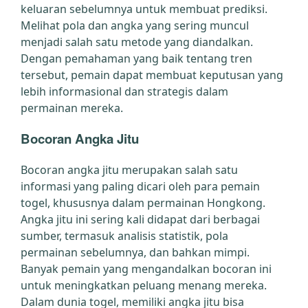
keluaran sebelumnya untuk membuat prediksi.
Melihat pola dan angka yang sering muncul
menjadi salah satu metode yang diandalkan.
Dengan pemahaman yang baik tentang tren
tersebut, pemain dapat membuat keputusan yang
lebih informasional dan strategis dalam
permainan mereka.
Bocoran Angka Jitu
Bocoran angka jitu merupakan salah satu
informasi yang paling dicari oleh para pemain
togel, khususnya dalam permainan Hongkong.
Angka jitu ini sering kali didapat dari berbagai
sumber, termasuk analisis statistik, pola
permainan sebelumnya, dan bahkan mimpi.
Banyak pemain yang mengandalkan bocoran ini
untuk meningkatkan peluang menang mereka.
Dalam dunia togel, memiliki angka jitu bisa