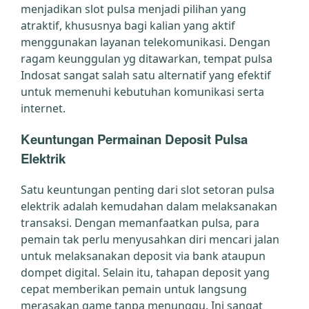
menjadikan slot pulsa menjadi pilihan yang
atraktif, khususnya bagi kalian yang aktif
menggunakan layanan telekomunikasi. Dengan
ragam keunggulan yg ditawarkan, tempat pulsa
Indosat sangat salah satu alternatif yang efektif
untuk memenuhi kebutuhan komunikasi serta
internet.
Keuntungan Permainan Deposit Pulsa
Elektrik
Satu keuntungan penting dari slot setoran pulsa
elektrik adalah kemudahan dalam melaksanakan
transaksi. Dengan memanfaatkan pulsa, para
pemain tak perlu menyusahkan diri mencari jalan
untuk melaksanakan deposit via bank ataupun
dompet digital. Selain itu, tahapan deposit yang
cepat memberikan pemain untuk langsung
merasakan game tanpa menunggu. Ini sangat