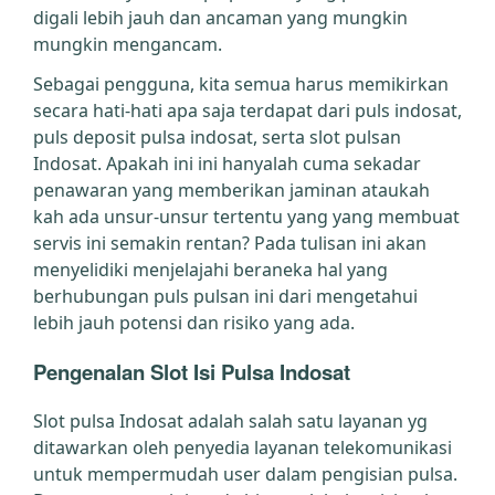
digali lebih jauh dan ancaman yang mungkin
mungkin mengancam.
Sebagai pengguna, kita semua harus memikirkan
secara hati-hati apa saja terdapat dari puls indosat,
puls deposit pulsa indosat, serta slot pulsan
Indosat. Apakah ini ini hanyalah cuma sekadar
penawaran yang memberikan jaminan ataukah
kah ada unsur-unsur tertentu yang yang membuat
servis ini semakin rentan? Pada tulisan ini akan
menyelidiki menjelajahi beraneka hal yang
berhubungan puls pulsan ini dari mengetahui
lebih jauh potensi dan risiko yang ada.
Pengenalan Slot Isi Pulsa Indosat
Slot pulsa Indosat adalah salah satu layanan yg
ditawarkan oleh penyedia layanan telekomunikasi
untuk mempermudah user dalam pengisian pulsa.