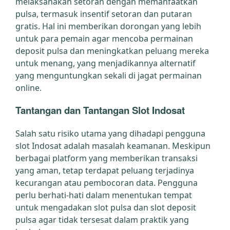
melaksanakan setoran dengan memanfaatkan
pulsa, termasuk insentif setoran dan putaran
gratis. Hal ini memberikan dorongan yang lebih
untuk para pemain agar mencoba permainan
deposit pulsa dan meningkatkan peluang mereka
untuk menang, yang menjadikannya alternatif
yang menguntungkan sekali di jagat permainan
online.
Tantangan dan Tantangan Slot Indosat
Salah satu risiko utama yang dihadapi pengguna
slot Indosat adalah masalah keamanan. Meskipun
berbagai platform yang memberikan transaksi
yang aman, tetap terdapat peluang terjadinya
kecurangan atau pembocoran data. Pengguna
perlu berhati-hati dalam menentukan tempat
untuk mengadakan slot pulsa dan slot deposit
pulsa agar tidak tersesat dalam praktik yang