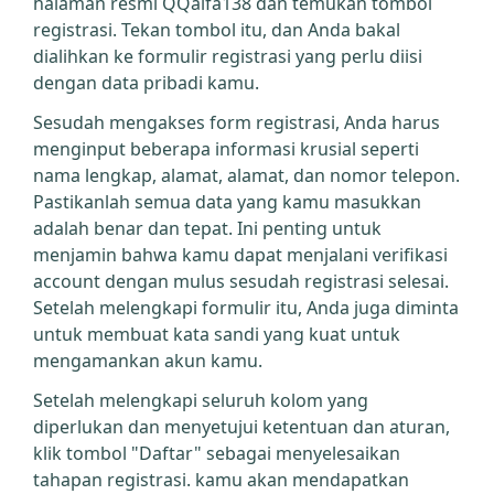
halaman resmi QQalfa138 dan temukan tombol
registrasi. Tekan tombol itu, dan Anda bakal
dialihkan ke formulir registrasi yang perlu diisi
dengan data pribadi kamu.
Sesudah mengakses form registrasi, Anda harus
menginput beberapa informasi krusial seperti
nama lengkap, alamat, alamat, dan nomor telepon.
Pastikanlah semua data yang kamu masukkan
adalah benar dan tepat. Ini penting untuk
menjamin bahwa kamu dapat menjalani verifikasi
account dengan mulus sesudah registrasi selesai.
Setelah melengkapi formulir itu, Anda juga diminta
untuk membuat kata sandi yang kuat untuk
mengamankan akun kamu.
Setelah melengkapi seluruh kolom yang
diperlukan dan menyetujui ketentuan dan aturan,
klik tombol "Daftar" sebagai menyelesaikan
tahapan registrasi. kamu akan mendapatkan