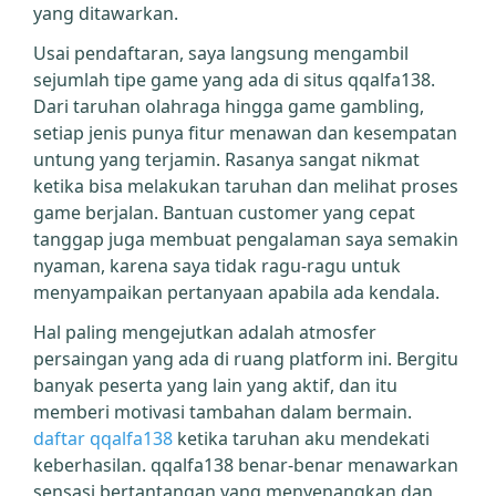
yang ditawarkan.
Usai pendaftaran, saya langsung mengambil
sejumlah tipe game yang ada di situs qqalfa138.
Dari taruhan olahraga hingga game gambling,
setiap jenis punya fitur menawan dan kesempatan
untung yang terjamin. Rasanya sangat nikmat
ketika bisa melakukan taruhan dan melihat proses
game berjalan. Bantuan customer yang cepat
tanggap juga membuat pengalaman saya semakin
nyaman, karena saya tidak ragu-ragu untuk
menyampaikan pertanyaan apabila ada kendala.
Hal paling mengejutkan adalah atmosfer
persaingan yang ada di ruang platform ini. Bergitu
banyak peserta yang lain yang aktif, dan itu
memberi motivasi tambahan dalam bermain.
daftar qqalfa138
ketika taruhan aku mendekati
keberhasilan. qqalfa138 benar-benar menawarkan
sensasi bertantangan yang menyenangkan dan