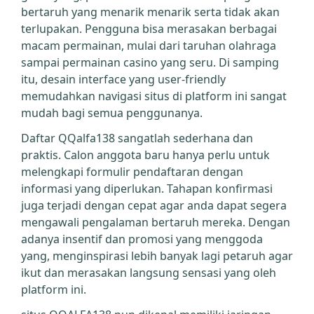
bertaruh yang menarik menarik serta tidak akan
terlupakan. Pengguna bisa merasakan berbagai
macam permainan, mulai dari taruhan olahraga
sampai permainan casino yang seru. Di samping
itu, desain interface yang user-friendly
memudahkan navigasi situs di platform ini sangat
mudah bagi semua penggunanya.
Daftar QQalfa138 sangatlah sederhana dan
praktis. Calon anggota baru hanya perlu untuk
melengkapi formulir pendaftaran dengan
informasi yang diperlukan. Tahapan konfirmasi
juga terjadi dengan cepat agar anda dapat segera
mengawali pengalaman bertaruh mereka. Dengan
adanya insentif dan promosi yang menggoda
yang, menginspirasi lebih banyak lagi petaruh agar
ikut dan merasakan langsung sensasi yang oleh
platform ini.