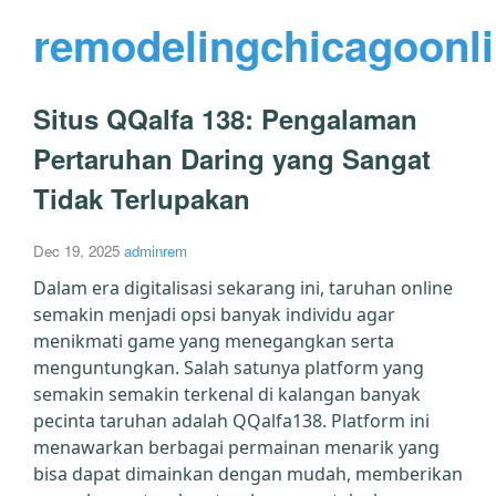
remodelingchicagoonl
Situs QQalfa 138: Pengalaman
Pertaruhan Daring yang Sangat
Tidak Terlupakan
Dec 19, 2025
adminrem
Dalam era digitalisasi sekarang ini, taruhan online
semakin menjadi opsi banyak individu agar
menikmati game yang menegangkan serta
menguntungkan. Salah satunya platform yang
semakin semakin terkenal di kalangan banyak
pecinta taruhan adalah QQalfa138. Platform ini
menawarkan berbagai permainan menarik yang
bisa dapat dimainkan dengan mudah, memberikan