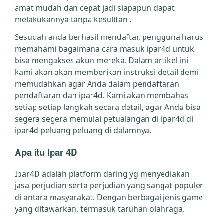
amat mudah dan cepat jadi siapapun dapat
melakukannya tanpa kesulitan .
Sesudah anda berhasil mendaftar, pengguna harus
memahami bagaimana cara masuk ipar4d untuk
bisa mengakses akun mereka. Dalam artikel ini
kami akan akan memberikan instruksi detail demi
memudahkan agar Anda dalam pendaftaran
pendaftaran dan ipar4d. Kami akan membahas
setiap setiap langkah secara detail, agar Anda bisa
segera segera memulai petualangan di ipar4d di
ipar4d peluang peluang di dalamnya.
Apa itu Ipar 4D
Ipar4D adalah platform daring yg menyediakan
jasa perjudian serta perjudian yang sangat populer
di antara masyarakat. Dengan berbagai jenis game
yang ditawarkan, termasuk taruhan olahraga,