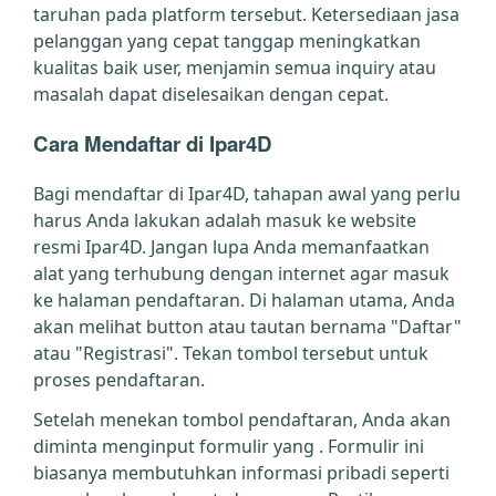
taruhan pada platform tersebut. Ketersediaan jasa
pelanggan yang cepat tanggap meningkatkan
kualitas baik user, menjamin semua inquiry atau
masalah dapat diselesaikan dengan cepat.
Cara Mendaftar di Ipar4D
Bagi mendaftar di Ipar4D, tahapan awal yang perlu
harus Anda lakukan adalah masuk ke website
resmi Ipar4D. Jangan lupa Anda memanfaatkan
alat yang terhubung dengan internet agar masuk
ke halaman pendaftaran. Di halaman utama, Anda
akan melihat button atau tautan bernama "Daftar"
atau "Registrasi". Tekan tombol tersebut untuk
proses pendaftaran.
Setelah menekan tombol pendaftaran, Anda akan
diminta menginput formulir yang . Formulir ini
biasanya membutuhkan informasi pribadi seperti