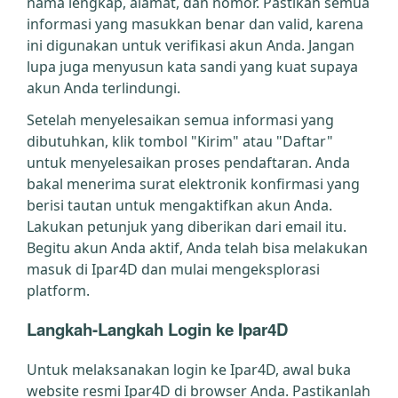
nama lengkap, alamat, dan nomor. Pastikan semua
informasi yang masukkan benar dan valid, karena
ini digunakan untuk verifikasi akun Anda. Jangan
lupa juga menyusun kata sandi yang kuat supaya
akun Anda terlindungi.
Setelah menyelesaikan semua informasi yang
dibutuhkan, klik tombol "Kirim" atau "Daftar"
untuk menyelesaikan proses pendaftaran. Anda
bakal menerima surat elektronik konfirmasi yang
berisi tautan untuk mengaktifkan akun Anda.
Lakukan petunjuk yang diberikan dari email itu.
Begitu akun Anda aktif, Anda telah bisa melakukan
masuk di Ipar4D dan mulai mengeksplorasi
platform.
Langkah-Langkah Login ke Ipar4D
Untuk melaksanakan login ke Ipar4D, awal buka
website resmi Ipar4D di browser Anda. Pastikanlah