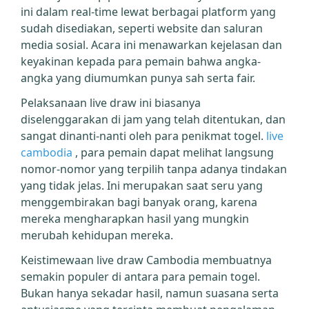
ini dalam real-time lewat berbagai platform yang
sudah disediakan, seperti website dan saluran
media sosial. Acara ini menawarkan kejelasan dan
keyakinan kepada para pemain bahwa angka-
angka yang diumumkan punya sah serta fair.
Pelaksanaan live draw ini biasanya
diselenggarakan di jam yang telah ditentukan, dan
sangat dinanti-nanti oleh para penikmat togel.
live
cambodia
, para pemain dapat melihat langsung
nomor-nomor yang terpilih tanpa adanya tindakan
yang tidak jelas. Ini merupakan saat seru yang
menggembirakan bagi banyak orang, karena
mereka mengharapkan hasil yang mungkin
merubah kehidupan mereka.
Keistimewaan live draw Cambodia membuatnya
semakin populer di antara para pemain togel.
Bukan hanya sekadar hasil, namun suasana serta