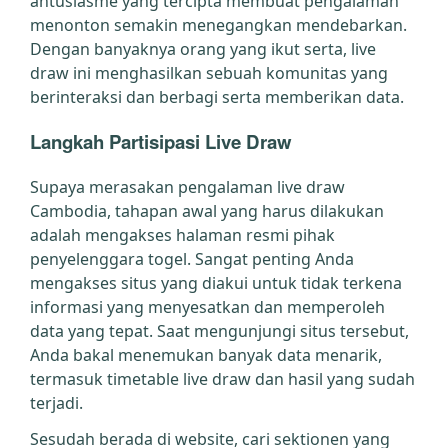
antusiasme yang tercipta membuat pengalaman
menonton semakin menegangkan mendebarkan.
Dengan banyaknya orang yang ikut serta, live
draw ini menghasilkan sebuah komunitas yang
berinteraksi dan berbagi serta memberikan data.
Langkah Partisipasi Live Draw
Supaya merasakan pengalaman live draw
Cambodia, tahapan awal yang harus dilakukan
adalah mengakses halaman resmi pihak
penyelenggara togel. Sangat penting Anda
mengakses situs yang diakui untuk tidak terkena
informasi yang menyesatkan dan memperoleh
data yang tepat. Saat mengunjungi situs tersebut,
Anda bakal menemukan banyak data menarik,
termasuk timetable live draw dan hasil yang sudah
terjadi.
Sesudah berada di website, cari sektionen yang