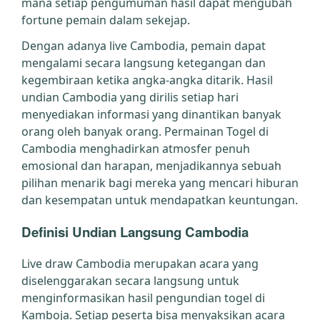
mana setiap pengumuman hasil dapat mengubah
fortune pemain dalam sekejap.
Dengan adanya live Cambodia, pemain dapat
mengalami secara langsung ketegangan dan
kegembiraan ketika angka-angka ditarik. Hasil
undian Cambodia yang dirilis setiap hari
menyediakan informasi yang dinantikan banyak
orang oleh banyak orang. Permainan Togel di
Cambodia menghadirkan atmosfer penuh
emosional dan harapan, menjadikannya sebuah
pilihan menarik bagi mereka yang mencari hiburan
dan kesempatan untuk mendapatkan keuntungan.
Definisi Undian Langsung Cambodia
Live draw Cambodia merupakan acara yang
diselenggarakan secara langsung untuk
menginformasikan hasil pengundian togel di
Kamboja. Setiap peserta bisa menyaksikan acara