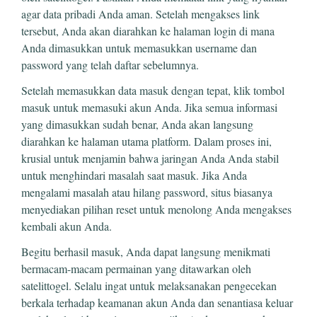
agar data pribadi Anda aman. Setelah mengakses link
tersebut, Anda akan diarahkan ke halaman login di mana
Anda dimasukkan untuk memasukkan username dan
password yang telah daftar sebelumnya.
Setelah memasukkan data masuk dengan tepat, klik tombol
masuk untuk memasuki akun Anda. Jika semua informasi
yang dimasukkan sudah benar, Anda akan langsung
diarahkan ke halaman utama platform. Dalam proses ini,
krusial untuk menjamin bahwa jaringan Anda Anda stabil
untuk menghindari masalah saat masuk. Jika Anda
mengalami masalah atau hilang password, situs biasanya
menyediakan pilihan reset untuk menolong Anda mengakses
kembali akun Anda.
Begitu berhasil masuk, Anda dapat langsung menikmati
bermacam-macam permainan yang ditawarkan oleh
satelittogel. Selalu ingat untuk melaksanakan pengecekan
berkala terhadap keamanan akun Anda dan senantiasa keluar