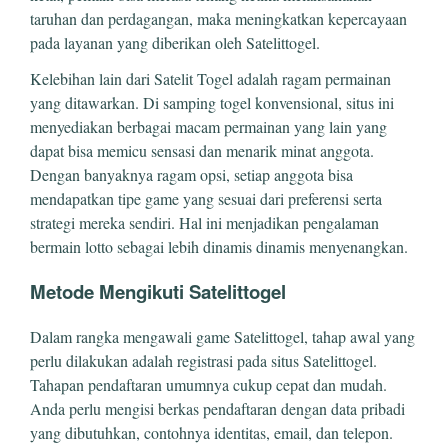
taruhan dan perdagangan, maka meningkatkan kepercayaan
pada layanan yang diberikan oleh Satelittogel.
Kelebihan lain dari Satelit Togel adalah ragam permainan
yang ditawarkan. Di samping togel konvensional, situs ini
menyediakan berbagai macam permainan yang lain yang
dapat bisa memicu sensasi dan menarik minat anggota.
Dengan banyaknya ragam opsi, setiap anggota bisa
mendapatkan tipe game yang sesuai dari preferensi serta
strategi mereka sendiri. Hal ini menjadikan pengalaman
bermain lotto sebagai lebih dinamis dinamis menyenangkan.
Metode Mengikuti Satelittogel
Dalam rangka mengawali game Satelittogel, tahap awal yang
perlu dilakukan adalah registrasi pada situs Satelittogel.
Tahapan pendaftaran umumnya cukup cepat dan mudah.
Anda perlu mengisi berkas pendaftaran dengan data pribadi
yang dibutuhkan, contohnya identitas, email, dan telepon.