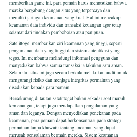
memberikan game ini, para pemain harus memastikan bahwa
mereka bergabung dengan situs yang terpercaya dan
memiliki jaringan keamanan yang kuat. Hal ini mencakup
keamanan data individu dan transaksi keuangan agar tetap
selamat dari tindakan pembobolan atau penipuan.
Satelittogel memberikan ciri keamanan yang tinggi, seperti
pengamanan data yang tinggi dan sistem autentikasi yang
tegas. Ini membantu melindungi informasi pengguna dan
menyediakan bahwa semua transaksi ia lakukan satu aman.
Selain itu, situs ini juga secara berkala melakukan audit untuk
mengurangi risiko dan menjaga integritas permainan yang
disediakan kepada para pemain.
Bersekurang di tautan satelittogel bukan sekadar soal meraih
kemenangan, tetapi juga mendapatkan pengalaman yang
aman dan leganya. Dengan menyediakan penekanan pada
keamanan, para pemain dapat berkonsentrasi pada strategi
permainan tanpa khawatir tentang ancaman yang dapat
merusak pengalaman bermain mereka. Sistem keamanan