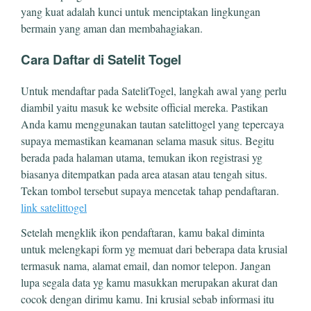
yang kuat adalah kunci untuk menciptakan lingkungan
bermain yang aman dan membahagiakan.
Cara Daftar di Satelit Togel
Untuk mendaftar pada SatelitTogel, langkah awal yang perlu
diambil yaitu masuk ke website official mereka. Pastikan
Anda kamu menggunakan tautan satelittogel yang tepercaya
supaya memastikan keamanan selama masuk situs. Begitu
berada pada halaman utama, temukan ikon registrasi yg
biasanya ditempatkan pada area atasan atau tengah situs.
Tekan tombol tersebut supaya mencetak tahap pendaftaran.
link satelittogel
Setelah mengklik ikon pendaftaran, kamu bakal diminta
untuk melengkapi form yg memuat dari beberapa data krusial
termasuk nama, alamat email, dan nomor telepon. Jangan
lupa segala data yg kamu masukkan merupakan akurat dan
cocok dengan dirimu kamu. Ini krusial sebab informasi itu