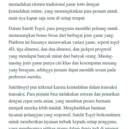
memadukan elemen tradisional game lotto dengan
kemudahan online, yang memungkinkan para pemain untuk
main nya kapan saja serta di setiap tempat.
Dalam Satelit Togel, para pengguna memiliki peluang untuk
memenangkan bonus besar dari berbagai jenis game yang.
Platform ini biasanya menawarkan variasi game, seperti togel
4D, tiga dimensi, dan dua dimensi, dan jackpot progresif
yang mendapat banyak minat dari banyak orang. Masing-
masing jenis game punya ciri khas dan kesempatan menang
yang beragam, sehingga pemain dapat memilih sesuai pada
preferensi mereka.
Satelittogel pun terkenal karena kemudahan dalam transaksi
transaksi. Para pemain bisa melakukan setoran dan penarikan
dengan cepat serta aman, yang membuat proses bermain
menjadi mereka lebih mudah. Menghadirkan bantuan
layanan pelanggan yang responsif, Satelit Togel berkomitmen
untuk memberikan layanan terbaik kepada setiap pengguna,
yang membuatnya pilihan utama dalam dunia judi di internet.