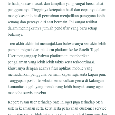
terhadap akses masuk dan tampilan yang sangat bersahabat
penggunanya. Tingginya ketepatan hasil dan cepatnya dalam
mengakses info hasil permainan menjadikan pengguna lebih
senang dan percaya diri saat bermain. Ini sangat terlihat
dalam meningkatnya jumlah pendaftar yang baru setiap
bulannya.
Tren akhir-akhir ini menunjukkan bahwasanya semakin lebih
pemain migrasi dari platform platform ke ke Satelit Togel.
User menganggap bahwa platform ini memberikan
pengalaman yang lebih lebih taktis serta terkoordinasi,
khususnya dengan adanya fitur aplikasi mobile yang
memudahkan pengguna bermain kapan saja serta kapan pun.
Tanggapan positif tersebut memunculkan gema di kalangan
komunitas togel, yang mendorong lebih banyak orang agar
mencoba servis tersebut.
Kepercayaan user terhadap SatelitTogel juga terhadap oleh
sistem keamanan serta ketat serta pelayanan customer service
yang siap sedia. Melalui adanya dukungan chat langsung dan