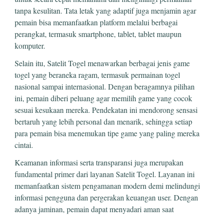
tanpa kesulitan. Tata letak yang adaptif juga menjamin agar
pemain bisa memanfaatkan platform melalui berbagai
perangkat, termasuk smartphone, tablet, tablet maupun
komputer.
Selain itu, Satelit Togel menawarkan berbagai jenis game
togel yang beraneka ragam, termasuk permainan togel
nasional sampai internasional. Dengan beragamnya pilihan
ini, pemain diberi peluang agar memilih game yang cocok
sesuai kesukaan mereka. Pendekatan ini mendorong sensasi
bertaruh yang lebih personal dan menarik, sehingga setiap
para pemain bisa menemukan tipe game yang paling mereka
cintai.
Keamanan informasi serta transparansi juga merupakan
fundamental primer dari layanan Satelit Togel. Layanan ini
memanfaatkan sistem pengamanan modern demi melindungi
informasi pengguna dan pergerakan keuangan user. Dengan
adanya jaminan, pemain dapat menyadari aman saat