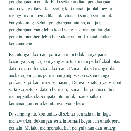
penghargaan menarik. Pada setiap undian, penghargaan
utama yang ditawarkan sering kali meraih jumlah begitu
menggiurkan, menjadikan aktivitas ini sangat seru untuk
banyak orang. Selain penghargaan utama, ada juga
penghargaan yang lebih kecil yang bisa menguntungkan
pemain, memberi lebih banyak cara untuk mendapatkan
kemenangan.
Keuntungan bermain permainan ini tidak hanya pada
besarnya penghargaan yang ada, tetapi dan pada fleksibilitas
dalam memilih metode bermain. Pemain dapat mengambil
aneka ragam jenis permainan yang sesuai sesuai dengan
preferensi pribadi masing-masing. Dengan strategi yang tepat
serta konsistensi dalam bermain, pemain berpotensi untuk
meningkatkan kesempatan itu untuk mendapatkan
kemenangan serta keuntungan yang besar.
Di samping itu, komunitas di sekitar permainan ini juga
menawarkan dukungan serta informasi kegunaan untuk para
pemain. Melalui mempertukarkan pengalaman dan strategi,