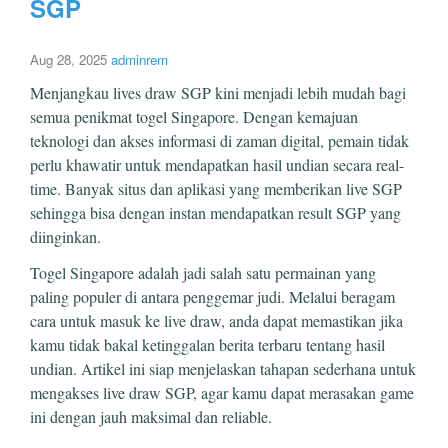
SGP
Aug 28, 2025
adminrem
Menjangkau lives draw SGP kini menjadi lebih mudah bagi
semua penikmat togel Singapore. Dengan kemajuan
teknologi dan akses informasi di zaman digital, pemain tidak
perlu khawatir untuk mendapatkan hasil undian secara real-
time. Banyak situs dan aplikasi yang memberikan live SGP
sehingga bisa dengan instan mendapatkan result SGP yang
diinginkan.
Togel Singapore adalah jadi salah satu permainan yang
paling populer di antara penggemar judi. Melalui beragam
cara untuk masuk ke live draw, anda dapat memastikan jika
kamu tidak bakal ketinggalan berita terbaru tentang hasil
undian. Artikel ini siap menjelaskan tahapan sederhana untuk
mengakses live draw SGP, agar kamu dapat merasakan game
ini dengan jauh maksimal dan reliable.