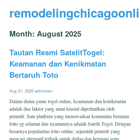
remodelingchicagoonl
Month:
August 2025
Tautan Resmi SatelitTogel:
Keamanan dan Kenikmatan
Bertaruh Toto
Aug 31, 2025
adminrem
Dalam dunia game togel online, keamanan dan kenikmatan
adalah dua faktor yang amat krusial diperhatikan oleh
petaruh. Satu platform yang menawarkan komunitas bermain
lotto yg selamat dan nyamannya adalah Satelit Togel. Dengan
besarnya popularitas lotto online, sejumlah petaruh yang
mencari alternatif terbaik untuk daftar dan bermain serta