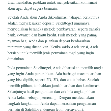
Usai mendaftar, pastikan untuk menyelesaikan konfirmasi
akun agar dapat segera bermain.
Setelah Anda akun Anda dikonfirmasi, tahapan berikutnya
adalah menyelesaikan deposit. Satelittogel umumnya
menyediakan beraneka metode pembayaran, seperti transfer
bank, e-wallet, dan kartu kredit. Pilih metode yang paling
nyaman bagi Anda dan jalankan deposit berdasarkan
minimum yang ditentukan. Ketika saldo Anda terisi, Anda
bersiap untuk memilih jenis permainan togel yang ingin
dimainkan.
Pada permainan Satelittogel, Anda diharuskan memilih angka
yang ingin Anda pertaruhkan. Ada berbagai macam taruhan
yang bisa dipilih, seperti 2D, 3D, dan colok bebas. Setelah
memilih pilihan, tambahkan jumlah taruhan dan konfirmasi.
Selanjutnya hasil pengundian dan cek bila angka pilihan
Anda keluar sebagai pemenang. Dengan melaksanakan
langkah-langkah ini, Anda dapat merasakan pengalaman
bermain di Satelittogel dengan lebih percaya diri.