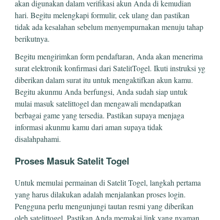
akan digunakan dalam verifikasi akun Anda di kemudian
hari. Begitu melengkapi formulir, cek ulang dan pastikan
tidak ada kesalahan sebelum menyempurnakan menuju tahap
berikutnya.
Begitu mengirimkan form pendaftaran, Anda akan menerima
surat elektronik konfirmasi dari SatelitTogel. Ikuti instruksi yg
diberikan dalam surat itu untuk mengaktifkan akun kamu.
Begitu akunmu Anda berfungsi, Anda sudah siap untuk
mulai masuk satelittogel dan mengawali mendapatkan
berbagai game yang tersedia. Pastikan supaya menjaga
informasi akunmu kamu dari aman supaya tidak
disalahpahami.
Proses Masuk Satelit Togel
Untuk memulai permainan di Satelit Togel, langkah pertama
yang harus dilakukan adalah menjalankan proses login.
Pengguna perlu mengunjungi tautan resmi yang diberikan
oleh satelittogel. Pastikan Anda memakai link yang nyaman