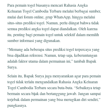
Para pemain togel biasanya mencari Rahasia Angka
Keluaran Togel Cambodia Terbaru melalui berbagai sumber,
mulai dari forum online, grup WhatsApp, hingga melalui
situs-situs prediksi togel. Namun, perlu diingat bahwa tidak
semua prediksi angka togel dapat diandalkan. Oleh karena
itu, penting bagi pemain togel untuk selektif dalam memilih
sumber informasi yang digunakan.
“Memang ada beberapa situs prediksi togel terpercaya yang
bisa dijadikan referensi. Namun, tetap saja, keberuntungan
adalah faktor utama dalam permainan ini,” tambah Bapak
Surya.
Selain itu, Bapak Surya juga menyarankan agar para pemain
togel tidak terlalu mengandalkan Rahasia Angka Keluaran
Togel Cambodia Terbaru secara buta-buta. “Sebaiknya tetap
bermain secara bijak dan bertanggung jawab. Jangan sampai
terjebak dalam permainan yang bisa merugikan diri sendiri,”
pungkasnya.