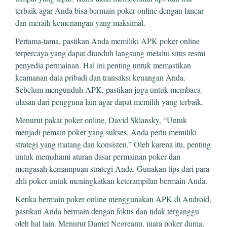
terbaik agar Anda bisa bermain poker online dengan lancar
dan meraih kemenangan yang maksimal.
Pertama-tama, pastikan Anda memiliki APK poker online
terpercaya yang dapat diunduh langsung melalui situs resmi
penyedia permainan. Hal ini penting untuk memastikan
keamanan data pribadi dan transaksi keuangan Anda.
Sebelum mengunduh APK, pastikan juga untuk membaca
ulasan dari pengguna lain agar dapat memilih yang terbaik.
Menurut pakar poker online, David Sklansky, “Untuk
menjadi pemain poker yang sukses, Anda perlu memiliki
strategi yang matang dan konsisten.” Oleh karena itu, penting
untuk memahami aturan dasar permainan poker dan
mengasah kemampuan strategi Anda. Gunakan tips dari para
ahli poker untuk meningkatkan keterampilan bermain Anda.
Ketika bermain poker online menggunakan APK di Android,
pastikan Anda bermain dengan fokus dan tidak terganggu
oleh hal lain. Menurut Daniel Negreanu, juara poker dunia,