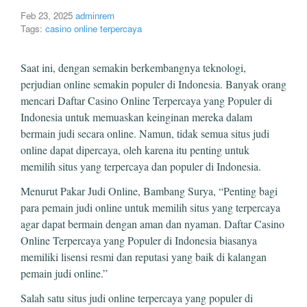
Feb 23, 2025
adminrem
Tags:
casino online terpercaya
Saat ini, dengan semakin berkembangnya teknologi,
perjudian online semakin populer di Indonesia. Banyak orang
mencari Daftar Casino Online Terpercaya yang Populer di
Indonesia untuk memuaskan keinginan mereka dalam
bermain judi secara online. Namun, tidak semua situs judi
online dapat dipercaya, oleh karena itu penting untuk
memilih situs yang terpercaya dan populer di Indonesia.
Menurut Pakar Judi Online, Bambang Surya, “Penting bagi
para pemain judi online untuk memilih situs yang terpercaya
agar dapat bermain dengan aman dan nyaman. Daftar Casino
Online Terpercaya yang Populer di Indonesia biasanya
memiliki lisensi resmi dan reputasi yang baik di kalangan
pemain judi online.”
Salah satu situs judi online terpercaya yang populer di