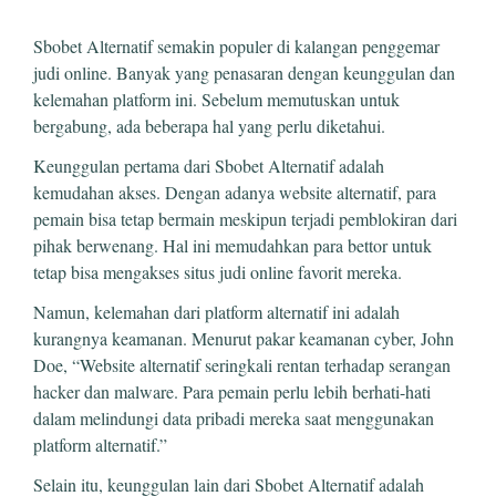
Sbobet Alternatif semakin populer di kalangan penggemar
judi online. Banyak yang penasaran dengan keunggulan dan
kelemahan platform ini. Sebelum memutuskan untuk
bergabung, ada beberapa hal yang perlu diketahui.
Keunggulan pertama dari Sbobet Alternatif adalah
kemudahan akses. Dengan adanya website alternatif, para
pemain bisa tetap bermain meskipun terjadi pemblokiran dari
pihak berwenang. Hal ini memudahkan para bettor untuk
tetap bisa mengakses situs judi online favorit mereka.
Namun, kelemahan dari platform alternatif ini adalah
kurangnya keamanan. Menurut pakar keamanan cyber, John
Doe, “Website alternatif seringkali rentan terhadap serangan
hacker dan malware. Para pemain perlu lebih berhati-hati
dalam melindungi data pribadi mereka saat menggunakan
platform alternatif.”
Selain itu, keunggulan lain dari Sbobet Alternatif adalah