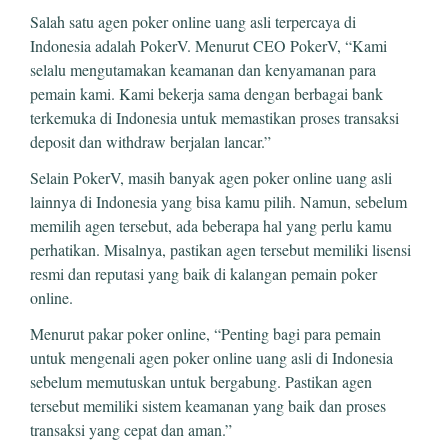
Salah satu agen poker online uang asli terpercaya di
Indonesia adalah PokerV. Menurut CEO PokerV, “Kami
selalu mengutamakan keamanan dan kenyamanan para
pemain kami. Kami bekerja sama dengan berbagai bank
terkemuka di Indonesia untuk memastikan proses transaksi
deposit dan withdraw berjalan lancar.”
Selain PokerV, masih banyak agen poker online uang asli
lainnya di Indonesia yang bisa kamu pilih. Namun, sebelum
memilih agen tersebut, ada beberapa hal yang perlu kamu
perhatikan. Misalnya, pastikan agen tersebut memiliki lisensi
resmi dan reputasi yang baik di kalangan pemain poker
online.
Menurut pakar poker online, “Penting bagi para pemain
untuk mengenali agen poker online uang asli di Indonesia
sebelum memutuskan untuk bergabung. Pastikan agen
tersebut memiliki sistem keamanan yang baik dan proses
transaksi yang cepat dan aman.”