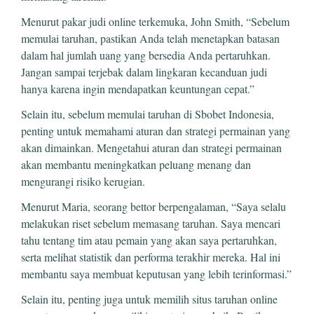
Menurut pakar judi online terkemuka, John Smith, “Sebelum
memulai taruhan, pastikan Anda telah menetapkan batasan
dalam hal jumlah uang yang bersedia Anda pertaruhkan.
Jangan sampai terjebak dalam lingkaran kecanduan judi
hanya karena ingin mendapatkan keuntungan cepat.”
Selain itu, sebelum memulai taruhan di Sbobet Indonesia,
penting untuk memahami aturan dan strategi permainan yang
akan dimainkan. Mengetahui aturan dan strategi permainan
akan membantu meningkatkan peluang menang dan
mengurangi risiko kerugian.
Menurut Maria, seorang bettor berpengalaman, “Saya selalu
melakukan riset sebelum memasang taruhan. Saya mencari
tahu tentang tim atau pemain yang akan saya pertaruhkan,
serta melihat statistik dan performa terakhir mereka. Hal ini
membantu saya membuat keputusan yang lebih terinformasi.”
Selain itu, penting juga untuk memilih situs taruhan online