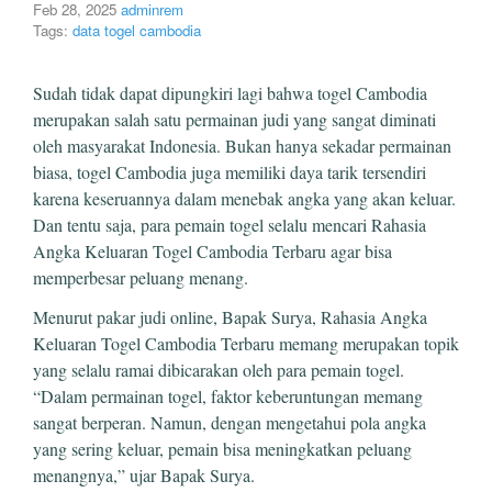
Feb 28, 2025
adminrem
Tags:
data togel cambodia
Sudah tidak dapat dipungkiri lagi bahwa togel Cambodia
merupakan salah satu permainan judi yang sangat diminati
oleh masyarakat Indonesia. Bukan hanya sekadar permainan
biasa, togel Cambodia juga memiliki daya tarik tersendiri
karena keseruannya dalam menebak angka yang akan keluar.
Dan tentu saja, para pemain togel selalu mencari Rahasia
Angka Keluaran Togel Cambodia Terbaru agar bisa
memperbesar peluang menang.
Menurut pakar judi online, Bapak Surya, Rahasia Angka
Keluaran Togel Cambodia Terbaru memang merupakan topik
yang selalu ramai dibicarakan oleh para pemain togel.
“Dalam permainan togel, faktor keberuntungan memang
sangat berperan. Namun, dengan mengetahui pola angka
yang sering keluar, pemain bisa meningkatkan peluang
menangnya,” ujar Bapak Surya.