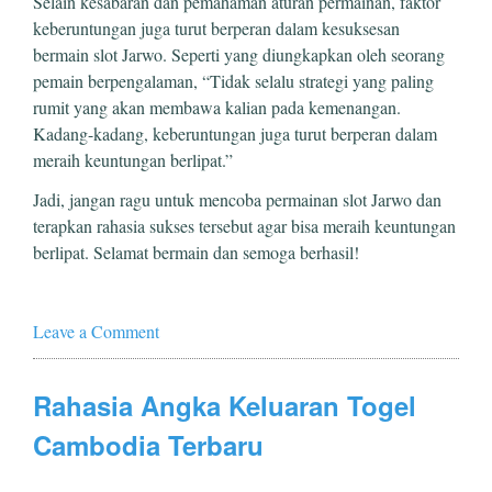
Selain kesabaran dan pemahaman aturan permainan, faktor
keberuntungan juga turut berperan dalam kesuksesan
bermain slot Jarwo. Seperti yang diungkapkan oleh seorang
pemain berpengalaman, “Tidak selalu strategi yang paling
rumit yang akan membawa kalian pada kemenangan.
Kadang-kadang, keberuntungan juga turut berperan dalam
meraih keuntungan berlipat.”
Jadi, jangan ragu untuk mencoba permainan slot Jarwo dan
terapkan rahasia sukses tersebut agar bisa meraih keuntungan
berlipat. Selamat bermain dan semoga berhasil!
Leave a Comment
Rahasia Angka Keluaran Togel
Cambodia Terbaru