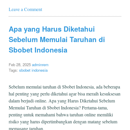
Leave a Comment
Apa yang Harus Diketahui
Sebelum Memulai Taruhan di
Sbobet Indonesia
Feb 28, 2025
adminrem
Tags:
sbobet indonesia
Sebelum memulai taruhan di Sbobet Indonesia, ada beberapa
hal penting yang perlu diketahui agar bisa meraih kesuksesan
dalam berjudi online. Apa yang Harus Diketahui Sebelum
Memulai Taruhan di Sbobet Indonesia? Pertama-tama,
penting untuk memahami bahwa taruhan online memiliki
risiko yang harus dipertimbangkan dengan matang sebelum
memasang taruhan.