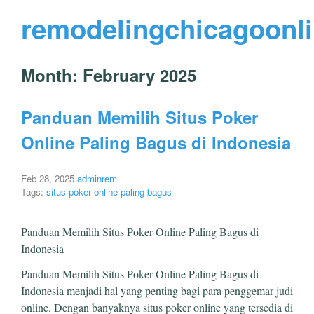
remodelingchicagoonl
Month:
February 2025
Panduan Memilih Situs Poker
Online Paling Bagus di Indonesia
Feb 28, 2025
adminrem
Tags:
situs poker online paling bagus
Panduan Memilih Situs Poker Online Paling Bagus di
Indonesia
Panduan Memilih Situs Poker Online Paling Bagus di
Indonesia menjadi hal yang penting bagi para penggemar judi
online. Dengan banyaknya situs poker online yang tersedia di