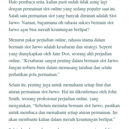
Halo pembaca setia, kalian pasti sudah tidak asing lagi
dengan permainan slot online yang sedang populer saat ini.
Salah satu permainan slot yang banyak diminati adalah Slot
Jarwo. Namun, bagaimana sih rahasia sukses bermain slot
Jarwo agar bisa meraih keuntungan berlipat?
Menurut pakar perjudian online, rahasia utama dalam
bermain slot Jarwo adalah kesabaran dan strategi. Seperti
yang diungkapkan oleh Jane Doe, seorang ahli perjudian
online, “Kesabaran sangat penting dalam bermain slot Jarwo.
Jangan terburu-buru dalam memasang taruhan dan selalu
perhatikan pola permainan.”
Selain itu, penting juga untuk memahami setiap fitur dan
aturan permainan slot Jarwo. Hal ini dikonfirmasi oleh John
Smith, seorang profesional perjudian online, yang
mengatakan, “Sebelum memulai bermain slot Jarwo, pastikan
untuk membaca dan memahami setiap aturan permainan. Ini
akan membantu kalian dalam meraih keuntungan berlipat.”