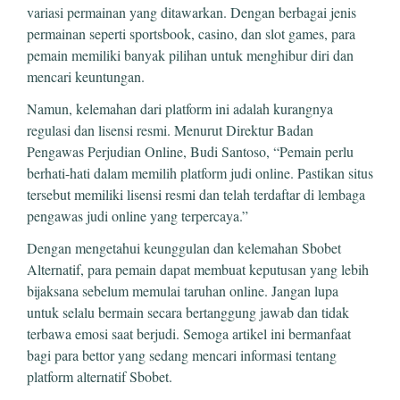
variasi permainan yang ditawarkan. Dengan berbagai jenis
permainan seperti sportsbook, casino, dan slot games, para
pemain memiliki banyak pilihan untuk menghibur diri dan
mencari keuntungan.
Namun, kelemahan dari platform ini adalah kurangnya
regulasi dan lisensi resmi. Menurut Direktur Badan
Pengawas Perjudian Online, Budi Santoso, “Pemain perlu
berhati-hati dalam memilih platform judi online. Pastikan situs
tersebut memiliki lisensi resmi dan telah terdaftar di lembaga
pengawas judi online yang terpercaya.”
Dengan mengetahui keunggulan dan kelemahan Sbobet
Alternatif, para pemain dapat membuat keputusan yang lebih
bijaksana sebelum memulai taruhan online. Jangan lupa
untuk selalu bermain secara bertanggung jawab dan tidak
terbawa emosi saat berjudi. Semoga artikel ini bermanfaat
bagi para bettor yang sedang mencari informasi tentang
platform alternatif Sbobet.