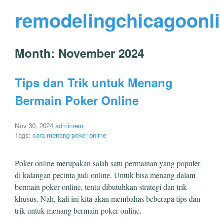
remodelingchicagoonl
Month:
November 2024
Tips dan Trik untuk Menang
Bermain Poker Online
Nov 30, 2024
adminrem
Tags:
cara menang poker online
Poker online merupakan salah satu permainan yang populer
di kalangan pecinta judi online. Untuk bisa menang dalam
bermain poker online, tentu dibutuhkan strategi dan trik
khusus. Nah, kali ini kita akan membahas beberapa tips dan
trik untuk menang bermain poker online.