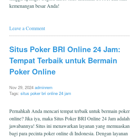
kemenangan besar Anda!
Leave a Comment
Situs Poker BRI Online 24 Jam:
Tempat Terbaik untuk Bermain
Poker Online
Nov 29, 2024
adminrem
Tags:
situs poker bri online 24 jam
Pernahkah Anda mencari tempat terbaik untuk bermain poker
online? Jika iya, maka Situs Poker BRI Online 24 Jam adalah
jawabannya! Situs ini menawarkan layanan yang memuaskan
bagi para pecinta poker online di Indonesia. Dengan layanan