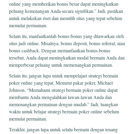
online yang memberikan bonus besar dapat meningkatkan
peluang kemenangan Anda secara signifikan.” Jadi, pastikan
untuk melakukan riset dan memilih situs yang tepat sebelum
memulai permainan.
Selain itu, manfaatkanlah bonus-bonus yang ditawarkan oleh
situs judi online. Misalnya, bonus deposit, bonus referral, atau
bonus cashback. Dengan memanfaatkan bonus-bonus
tersebut, Anda dapat meningkatkan modal bermain Anda dan
memperbesar peluang untuk memenangkan permainan.
Selain itu, jangan lupa untuk mempelajari strategi bermain
poker online yang tepat. Menurut pakar poker, Michael
Johnson, “Memahami strategi bermain poker online dapat
membantu Anda mengalahkan lawan-lawan Anda dan
memenangkan permainan dengan mudah.” Jadi, luangkan
waktu untuk belajar strategi bermain poker online sebelum
memulai permainan.
Terakhir, jangan lupa untuk selalu bermain dengan tenang