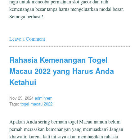
ragu untuk mencoba permainan slot gacor dan raih
kemenangan besar tanpa harus mengeluarkan modal besar.
Semoga berhasil!
Leave a Comment
Rahasia Kemenangan Togel
Macau 2022 yang Harus Anda
Ketahui
Nov 29, 2024
adminrem
Tags:
togel macau 2022
Apakah Anda sering bermain togel Macau namun belum
pernah merasakan kemenangan yang memuaskan? Jangan
khawatir, karena kali ini saya akan membagikan rahasia