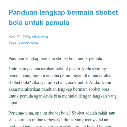
Panduan lengkap bermain sbobet
bola untuk pemula
Nov 29, 2024
adminrem
Tags:
sbobet bola
Panduan lengkap bermain sbobet bola untuk pemula
Halo para pecinta taruhan bola! Apakah Anda seorang
pemula yang ingin mencoba peruntungan di dunia taruhan
sbobet bola? Jika iya, artikel ini cocok untuk Anda. Kami
akan memberikan panduan lengkap bermain sbobet bola
untuk pemula agar Anda bisa memulai dengan langkah yang
tepat.
Pertama-tama, apa itu sbobet bola? Sbobet adalah salah satu
situs taruhan online terbesar di dunia yang menyediakan
berbagai jenis permainan, termasuk taruhan bola. Dengan