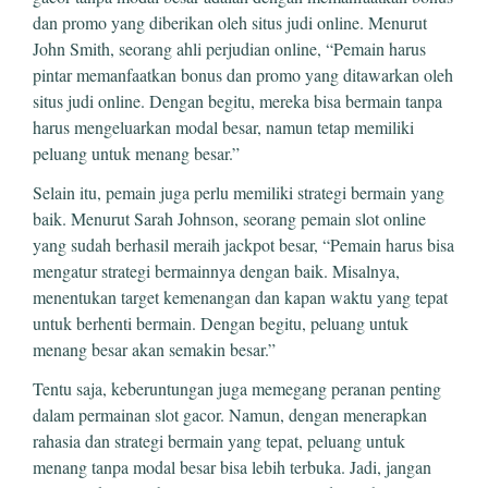
dan promo yang diberikan oleh situs judi online. Menurut
John Smith, seorang ahli perjudian online, “Pemain harus
pintar memanfaatkan bonus dan promo yang ditawarkan oleh
situs judi online. Dengan begitu, mereka bisa bermain tanpa
harus mengeluarkan modal besar, namun tetap memiliki
peluang untuk menang besar.”
Selain itu, pemain juga perlu memiliki strategi bermain yang
baik. Menurut Sarah Johnson, seorang pemain slot online
yang sudah berhasil meraih jackpot besar, “Pemain harus bisa
mengatur strategi bermainnya dengan baik. Misalnya,
menentukan target kemenangan dan kapan waktu yang tepat
untuk berhenti bermain. Dengan begitu, peluang untuk
menang besar akan semakin besar.”
Tentu saja, keberuntungan juga memegang peranan penting
dalam permainan slot gacor. Namun, dengan menerapkan
rahasia dan strategi bermain yang tepat, peluang untuk
menang tanpa modal besar bisa lebih terbuka. Jadi, jangan