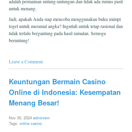
adalah permainan untung-untungan dan tidak ada rumus pasti
untuk menang.
Jadi, apakah Anda siap mencoba menggunakan buku mimpi
togel untuk meramal angka? Ingatlah untuk tetap rasional dan
tidak terlalu bergantung pada hasil ramalan. Semoga
beruntung!
Leave a Comment
Keuntungan Bermain Casino
Online di Indonesia: Kesempatan
Menang Besar!
Nov 30, 2024
adminrem
Tags:
online casino