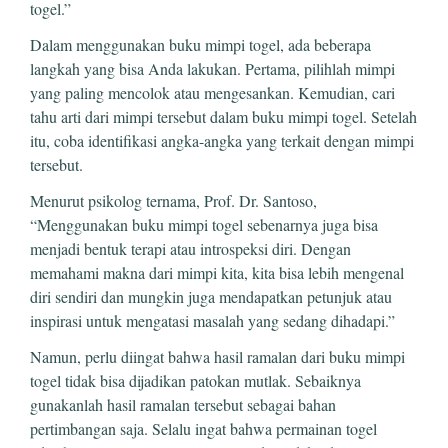
togel.”
Dalam menggunakan buku mimpi togel, ada beberapa
langkah yang bisa Anda lakukan. Pertama, pilihlah mimpi
yang paling mencolok atau mengesankan. Kemudian, cari
tahu arti dari mimpi tersebut dalam buku mimpi togel. Setelah
itu, coba identifikasi angka-angka yang terkait dengan mimpi
tersebut.
Menurut psikolog ternama, Prof. Dr. Santoso,
“Menggunakan buku mimpi togel sebenarnya juga bisa
menjadi bentuk terapi atau introspeksi diri. Dengan
memahami makna dari mimpi kita, kita bisa lebih mengenal
diri sendiri dan mungkin juga mendapatkan petunjuk atau
inspirasi untuk mengatasi masalah yang sedang dihadapi.”
Namun, perlu diingat bahwa hasil ramalan dari buku mimpi
togel tidak bisa dijadikan patokan mutlak. Sebaiknya
gunakanlah hasil ramalan tersebut sebagai bahan
pertimbangan saja. Selalu ingat bahwa permainan togel