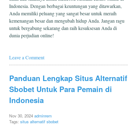
Indonesia. Dengan berbagai keuntungan yang ditawarkan,
Anda memiliki peluang yang sangat besar untuk meraih
kemenangan besar dan mengubah hidup Anda. Jangan ragu
untuk bergabung sekarang dan raih kesuksesan Anda di
dunia perjudian online!
Leave a Comment
Panduan Lengkap Situs Alternatif
Sbobet Untuk Para Pemain di
Indonesia
Nov 30, 2024
adminrem
Tags:
situs alternatif sbobet