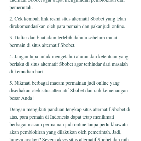
pemerintah.
2. Cek kembali link resmi situs alternatif Sbobet yang telah
direkomendasikan oleh para pemain dan pakar judi online.
3. Daftar dan buat akun terlebih dahulu sebelum mulai
bermain di situs alternatif Sbobet.
4. Jangan lupa untuk mengetahui aturan dan ketentuan yang
berlaku di situs alternatif Sbobet agar terhindar dari masalah
di kemudian hari.
5. Nikmati berbagai macam permainan judi online yang
disediakan oleh situs alternatif Sbobet dan raih kemenangan
besar Anda!
Dengan mengikuti panduan lengkap situs alternatif Sbobet di
atas, para pemain di Indonesia dapat tetap menikmati
berbagai macam permainan judi online tanpa perlu khawatir
akan pemblokiran yang dilakukan oleh pemerintah. Jadi,
tunggu apalagi? Segera akses situs alternatif Sbobet dan raih