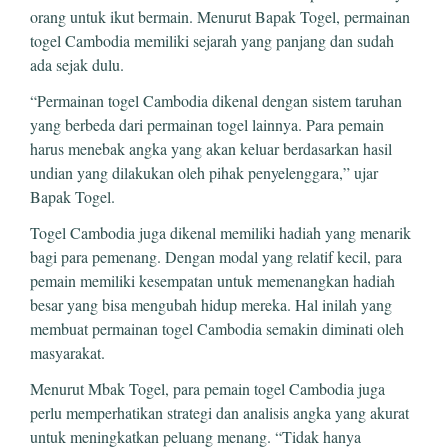
orang untuk ikut bermain. Menurut Bapak Togel, permainan
togel Cambodia memiliki sejarah yang panjang dan sudah
ada sejak dulu.
“Permainan togel Cambodia dikenal dengan sistem taruhan
yang berbeda dari permainan togel lainnya. Para pemain
harus menebak angka yang akan keluar berdasarkan hasil
undian yang dilakukan oleh pihak penyelenggara,” ujar
Bapak Togel.
Togel Cambodia juga dikenal memiliki hadiah yang menarik
bagi para pemenang. Dengan modal yang relatif kecil, para
pemain memiliki kesempatan untuk memenangkan hadiah
besar yang bisa mengubah hidup mereka. Hal inilah yang
membuat permainan togel Cambodia semakin diminati oleh
masyarakat.
Menurut Mbak Togel, para pemain togel Cambodia juga
perlu memperhatikan strategi dan analisis angka yang akurat
untuk meningkatkan peluang menang. “Tidak hanya