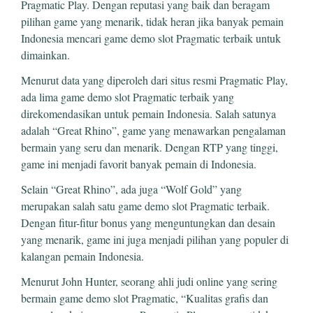
Pragmatic Play. Dengan reputasi yang baik dan beragam
pilihan game yang menarik, tidak heran jika banyak pemain
Indonesia mencari game demo slot Pragmatic terbaik untuk
dimainkan.
Menurut data yang diperoleh dari situs resmi Pragmatic Play,
ada lima game demo slot Pragmatic terbaik yang
direkomendasikan untuk pemain Indonesia. Salah satunya
adalah “Great Rhino”, game yang menawarkan pengalaman
bermain yang seru dan menarik. Dengan RTP yang tinggi,
game ini menjadi favorit banyak pemain di Indonesia.
Selain “Great Rhino”, ada juga “Wolf Gold” yang
merupakan salah satu game demo slot Pragmatic terbaik.
Dengan fitur-fitur bonus yang menguntungkan dan desain
yang menarik, game ini juga menjadi pilihan yang populer di
kalangan pemain Indonesia.
Menurut John Hunter, seorang ahli judi online yang sering
bermain game demo slot Pragmatic, “Kualitas grafis dan