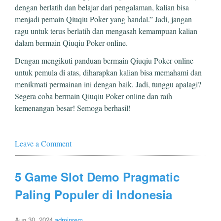
dengan berlatih dan belajar dari pengalaman, kalian bisa
menjadi pemain Qiuqiu Poker yang handal.” Jadi, jangan
ragu untuk terus berlatih dan mengasah kemampuan kalian
dalam bermain Qiuqiu Poker online.
Dengan mengikuti panduan bermain Qiuqiu Poker online
untuk pemula di atas, diharapkan kalian bisa memahami dan
menikmati permainan ini dengan baik. Jadi, tunggu apalagi?
Segera coba bermain Qiuqiu Poker online dan raih
kemenangan besar! Semoga berhasil!
Leave a Comment
5 Game Slot Demo Pragmatic
Paling Populer di Indonesia
Aug 30, 2024
adminrem