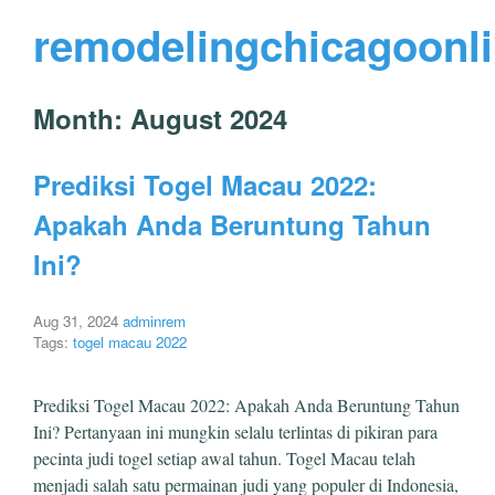
remodelingchicagoonl
Month:
August 2024
Prediksi Togel Macau 2022:
Apakah Anda Beruntung Tahun
Ini?
Aug 31, 2024
adminrem
Tags:
togel macau 2022
Prediksi Togel Macau 2022: Apakah Anda Beruntung Tahun
Ini? Pertanyaan ini mungkin selalu terlintas di pikiran para
pecinta judi togel setiap awal tahun. Togel Macau telah
menjadi salah satu permainan judi yang populer di Indonesia,