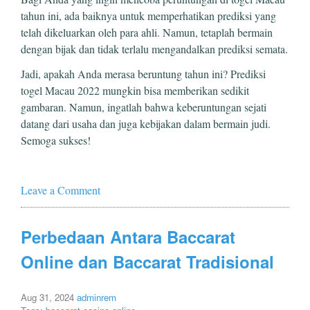
tahun ini, ada baiknya untuk memperhatikan prediksi yang
telah dikeluarkan oleh para ahli. Namun, tetaplah bermain
dengan bijak dan tidak terlalu mengandalkan prediksi semata.
Jadi, apakah Anda merasa beruntung tahun ini? Prediksi
togel Macau 2022 mungkin bisa memberikan sedikit
gambaran. Namun, ingatlah bahwa keberuntungan sejati
datang dari usaha dan juga kebijakan dalam bermain judi.
Semoga sukses!
Leave a Comment
Perbedaan Antara Baccarat
Online dan Baccarat Tradisional
Aug 31, 2024
adminrem