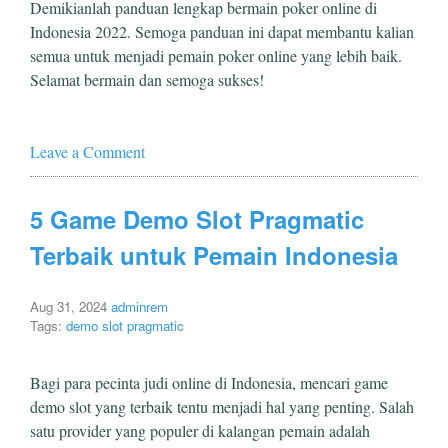
Demikianlah panduan lengkap bermain poker online di
Indonesia 2022. Semoga panduan ini dapat membantu kalian
semua untuk menjadi pemain poker online yang lebih baik.
Selamat bermain dan semoga sukses!
Leave a Comment
5 Game Demo Slot Pragmatic
Terbaik untuk Pemain Indonesia
Aug 31, 2024
adminrem
Tags:
demo slot pragmatic
Bagi para pecinta judi online di Indonesia, mencari game
demo slot yang terbaik tentu menjadi hal yang penting. Salah
satu provider yang populer di kalangan pemain adalah