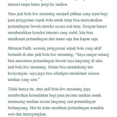
internet tanpa harus pergi ke stadion.
Situs judi bola live streaming menjadi pilihan yang tepat bagi
para penggemar sepak bola untuk tetap bisa menyaksikan
pertandingan favorit mereka secara real-time. Dengan hanya
membutuhkan koneksi internet yang stabil, kita bisa
menikmati pertandingan dari mana saja dan kapan saja.
Menurut Fadli, seorang penggemar sepak bola yang aktif
bertaruh di situs judi bola live streaming, “Saya sangat senang
bisa menonton pertandingan favorit saya langsung di situs
judi bola live streaming. Selain bisa mendukung tim
kesayangan, saya juga bisa sekaligus menikmati sensasi
taruhan yang seru.”
Tidak hanya itu, situs judi bola live streaming juga
memberikan kemudahan bagi para pecinta taruhan untuk
memasang taruhan secara langsung saat pertandingan
berlangsung. Hal ini tentu membuat pertandingan semakin
seru dan menegangkan.