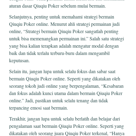
aturan dasar Qiuqiu Poker sebelum mulai bermain.
Selanjutnya, penting untuk memahami strategi bermain
Qiuqiu Poker online. Menurut ahli strategi permainan judi
online, “Strategi bermain Qiuqiu Poker sangatlah penting
untuk bisa memenangkan permainan ini.” Salah satu strategi
yang bisa kalian terapkan adalah mengatur modal dengan
baik dan tidak terlalu terburu-buru dalam mengambil
keputusan.
Selain itu, jangan lupa untuk selalu fokus dan sabar saat
bermain Qiuqiu Poker online. Seperti yang dikatakan oleh
seorang tokoh judi online yang berpengalaman, “Kesabaran
dan fokus adalah kunci utama dalam bermain Qiuqiu Poker
online.” Jadi, pastikan untuk selalu tenang dan tidak
terpancing emosi saat bermain.
Terakhir, jangan lupa untuk selalu berlatih dan belajar dari
pengalaman saat bermain Qiuqiu Poker online. Seperti yang
dikatakan oleh seorang juara Qiuqiu Poker terkenal, “Hanya