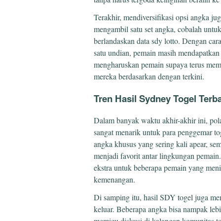
Terakhir, mendiversifikasi opsi angka jug
mengambil satu set angka, cobalah untu
berlandaskan data sdy lotto. Dengan car
satu undian, pemain masih mendapatkan 
mengharuskan pemain supaya terus mema
mereka berdasarkan dengan terkini.
Tren Hasil Sydney Togel Terb
Dalam banyak waktu akhir-akhir ini, po
sangat menarik untuk para penggemar to
angka khusus yang sering kali apear, se
menjadi favorit antar lingkungan pemai
ekstra untuk beberapa pemain yang meni
kemenangan.
Di samping itu, hasil SDY togel juga m
keluar. Beberapa angka bisa nampak lebi
memicu diskusi di kalangan komunitas tog