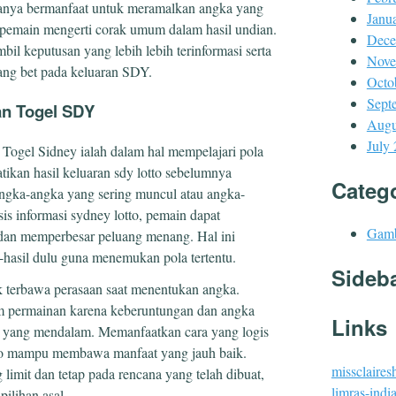
k hanya bermanfaat untuk meramalkan angka yang
Janu
u pemain mengerti corak umum dalam hasil undian.
Dece
l keputusan yang lebih lebih terinformasi serta
Nove
ang bet pada keluaran SDY.
Octo
Sept
n Togel SDY
Augu
July
 Togel Sidney ialah dalam hal mempelajari pola
ikan hasil keluaran sdy lotto sebelumnya
Categ
ngka-angka yang sering muncul atau angka-
sis informasi sydney lotto, pemain dapat
Gamb
 dan memperbesar peluang menang. Hal ini
l-hasil dulu guna menemukan pola tertentu.
Sideb
dak terbawa perasaan saat menentukan angka.
 permainan karena keberuntungan dan angka
Links
s yang mendalam. Memanfaatkan cara yang logis
otto mampu membawa manfaat yang jauh baik.
missclaire
imit dan tetap pada rencana yang telah dibuat,
limras-indi
pilihan asal.