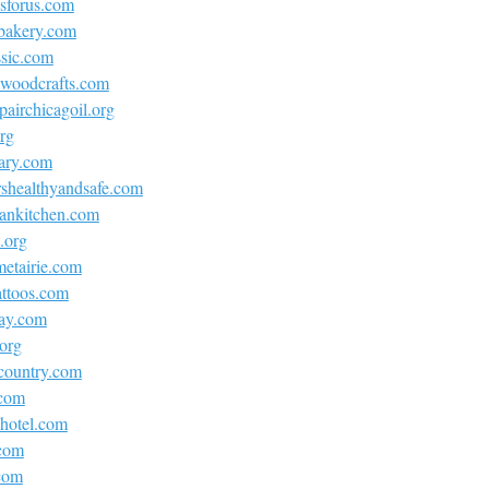
sforus.com
bakery.com
ssic.com
ewoodcrafts.com
pairchicagoil.org
org
dary.com
shealthyandsafe.com
iankitchen.com
.org
metairie.com
attoos.com
day.com
org
country.com
.com
ahotel.com
com
com