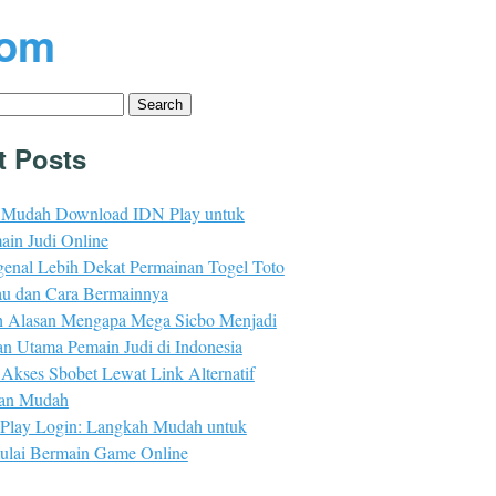
com
t Posts
 Mudah Download IDN Play untuk
ain Judi Online
enal Lebih Dekat Permainan Togel Toto
u dan Cara Bermainnya
ah Alasan Mengapa Mega Sicbo Menjadi
an Utama Pemain Judi di Indonesia
 Akses Sbobet Lewat Link Alternatif
an Mudah
Play Login: Langkah Mudah untuk
lai Bermain Game Online