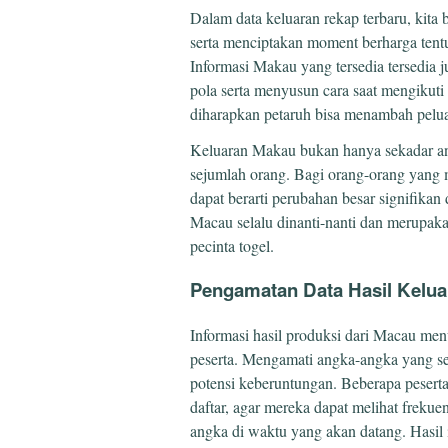
Dalam data keluaran rekap terbaru, kita
serta menciptakan moment berharga ten
Informasi Makau yang tersedia tersedia 
pola serta menyusun cara saat mengikuti
diharapkan petaruh bisa menambah pelua
Keluaran Makau bukan hanya sekadar an
sejumlah orang. Bagi orang-orang yang m
dapat berarti perubahan besar signifikan 
Macau selalu dinanti-nanti dan merupakan
pecinta togel.
Pengamatan Data Hasil Kelu
Informasi hasil produksi dari Macau me
peserta. Mengamati angka-angka yang s
potensi keberuntungan. Beberapa peserta
daftar, agar mereka dapat melihat frekuen
angka di waktu yang akan datang. Hasil 