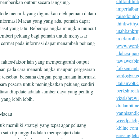
cliftonfilm
memberikan output secara langsung.
imperialba
tode menarik yang digunakan oleh pemain dalam
raisedoutd
nformasi Macau yang yang ada, pemain dapat
thinkwithyo
-hasil yang lalu. Beberapa angka mungkin muncul
utahbankrup
memberi peluang bagi pemain untuk menyasar
irocknroll.
 cermat pada informasi dapat menambah peluang
www.wordof
idahosquar
tawawcabi
 faktor-faktor lain yang mempengaruhi output
folksemant
an pada cara menarik angka maupun pergeseran
sardosbar.
or tersebut, bersama dengan pengamatan informasi
italianvolt
 para peserta untuk meningkatkan peluang sendiri
berkshirea
ntiasa diupdate adalah sumber daya yang penting
vizslabrew
yang lebih lebih.
dralanbittn
yannisandl
 Macau
weedpatchg
uk memiliki strategi yang tepat agar peluang
kblinc.com
 satu tip unggul adalah mempelajari data
eriesinglet