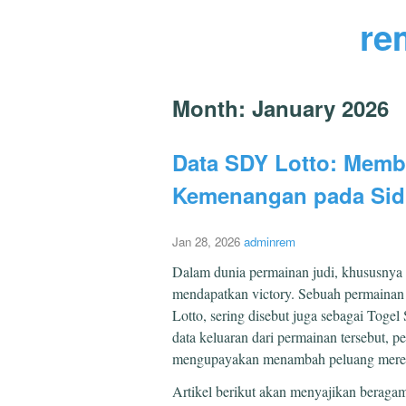
re
Month:
January 2026
Data SDY Lotto: Memb
Kemenangan pada Sid
Jan 28, 2026
adminrem
Dalam dunia permainan judi, khususnya 
mendapatkan victory. Sebuah permainan 
Lotto, sering disebut juga sebagai Toge
data keluaran dari permainan tersebut, p
mengupayakan menambah peluang mere
Artikel berikut akan menyajikan beragam