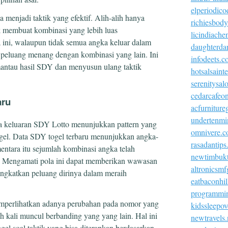
elperiodico
a menjadi taktik yang efektif. Alih-alih hanya
richiesbody
k membuat kombinasi yang lebih luas
licindiache
a ini, walaupun tidak semua angka keluar dalam
daughterda
peluang menang dengan kombinasi yang lain. Ini
infodeets.
ntau hasil SDY dan menyusun ulang taktik
hotsalsaint
serenitysa
cedarcafeo
aru
acfurniture
undertenmi
la keluaran SDY Lotto menunjukkan pattern yang
omnivere.
gel. Data SDY togel terbaru menunjukkan angka-
rasadantip
mentara itu sejumlah kombinasi angka telah
newtimbuk
n. Mengamati pola ini dapat memberikan wawasan
altronicsm
ngkatkan peluang dirinya dalam meraih
eatbaconhi
programmin
emperlihatkan adanya perubahan pada nomor yang
kidssleepo
h kali muncul berbanding yang yang lain. Hal ini
newtravels.
el soal taktik yang bisa diterapkan berdasarkan