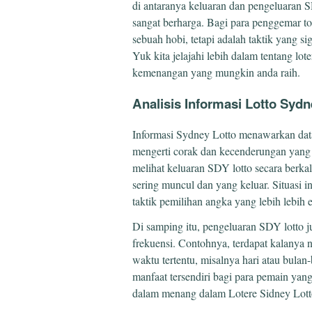
di antaranya keluaran dan pengeluara
sangat berharga. Bagi para penggemar to
sebuah hobi, tetapi adalah taktik yang 
Yuk kita jelajahi lebih dalam tentang lot
kemenangan yang mungkin anda raih.
Analisis Informasi Lotto Syd
Informasi Sydney Lotto menawarkan dat
mengerti corak dan kecenderungan yang
melihat keluaran SDY lotto secara berk
sering muncul dan yang keluar. Situasi
taktik pemilihan angka yang lebih lebih e
Di samping itu, pengeluaran SDY lotto ju
frekuensi. Contohnya, terdapat kalanya 
waktu tertentu, misalnya hari atau bul
manfaat tersendiri bagi para pemain ya
dalam menang dalam Lotere Sidney Lott