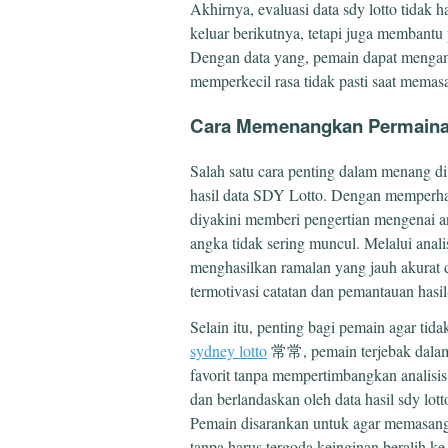
Akhirnya, evaluasi data sdy lotto tida
keluar berikutnya, tetapi juga membant
Dengan data yang, pemain dapat mengambi
memperkecil rasa tidak pasti saat memas
Cara Memenangkan Permaina
Salah satu cara penting dalam menang di
hasil data SDY Lotto. Dengan memperhat
diyakini memberi pengertian mengenai a
angka tidak sering muncul. Melalui anali
menghasilkan ramalan yang jauh akurat
termotivasi catatan dan pemantauan hasi
Selain itu, penting bagi pemain agar ti
sydney lotto
常常, pemain terjebak dalam
favorit tanpa mempertimbangkan analisi
dan berlandaskan oleh data hasil sdy l
Pemain disarankan untuk agar memasang l
tanpa harus tergoda keinginan beralih ke 