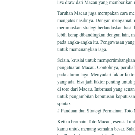
live draw dari Macau yang memberikan 
Taruhan Macau juga merupakan cara me
mengetes nasibnya. Dengan mengamati i
merumuskan strategi berlandaskan hasil
lebih kerap dibandingkan dengan lain, 
pada angka-angka itu. Pengawasan yang
untuk memenangkan laga.
Selain, krusial untuk mempertimbangkan
pengeluaran Macau. Contohnya, perubah
pada aturan laga. Menyadari faktor-fakt
yang ada, bisa jadi faktor penting untuk
di toto dari Macau. Informasi yang sena
untuk pengambilan keputusan-keputusan 
spintax
# Panduan dan Strategi Permainan Toto
Ketika bermain Toto Macau, esensial unt
kamu untuk menang semakin besar. Salah