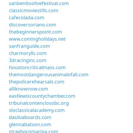
sanbenitoolivefestival.com
classicmoviestills.com
cafecolada.com
discoversoriano.com
thebeginnerspoint.com
www.comingholidays.net
sanfranguide.com
charmoryllc.com
3dracinginc.com
houstoncriticalmass.com
themostdangerousanimalofall.com
thepolicerehearsals.com
alliknownow.com
eastlewiscountychamber.com
tribunalcontenciosobc.org
sloclassicalacademy.com
dasilvaboards.com
glennabatson.com
strayhornmarina.com