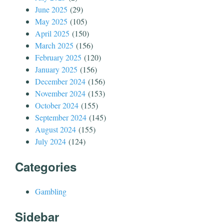
June 2025
(29)
May 2025
(105)
April 2025
(150)
March 2025
(156)
February 2025
(120)
January 2025
(156)
December 2024
(156)
November 2024
(153)
October 2024
(155)
September 2024
(145)
August 2024
(155)
July 2024
(124)
Categories
Gambling
Sidebar