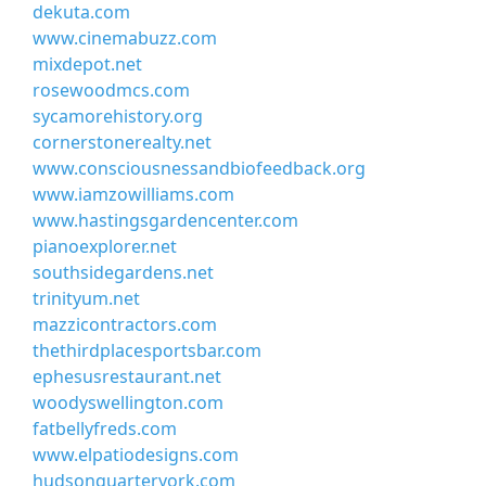
dekuta.com
www.cinemabuzz.com
mixdepot.net
rosewoodmcs.com
sycamorehistory.org
cornerstonerealty.net
www.consciousnessandbiofeedback.org
www.iamzowilliams.com
www.hastingsgardencenter.com
pianoexplorer.net
southsidegardens.net
trinityum.net
mazzicontractors.com
thethirdplacesportsbar.com
ephesusrestaurant.net
woodyswellington.com
fatbellyfreds.com
www.elpatiodesigns.com
hudsonquarteryork.com