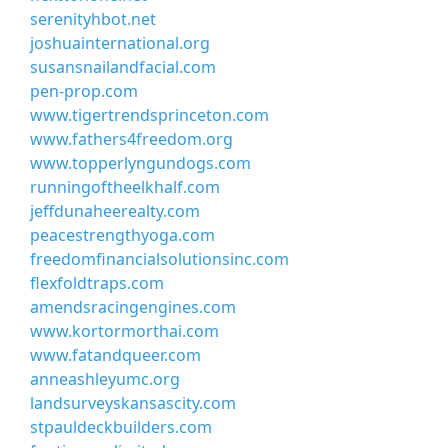
serenityhbot.net
joshuainternational.org
susansnailandfacial.com
pen-prop.com
www.tigertrendsprinceton.com
www.fathers4freedom.org
www.topperlyngundogs.com
runningoftheelkhalf.com
jeffdunaheerealty.com
peacestrengthyoga.com
freedomfinancialsolutionsinc.com
flexfoldtraps.com
amendsracingengines.com
www.kortormorthai.com
www.fatandqueer.com
anneashleyumc.org
landsurveyskansascity.com
stpauldeckbuilders.com