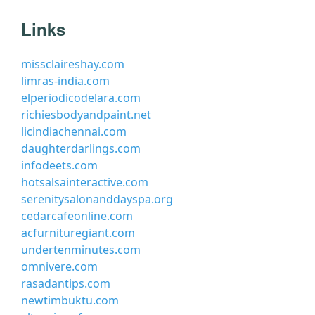
Links
missclaireshay.com
limras-india.com
elperiodicodelara.com
richiesbodyandpaint.net
licindiachennai.com
daughterdarlings.com
infodeets.com
hotsalsainteractive.com
serenitysalonanddayspa.org
cedarcafeonline.com
acfurnituregiant.com
undertenminutes.com
omnivere.com
rasadantips.com
newtimbuktu.com