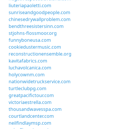
liuteriapaoletti.com
sunriseandgoodpeople.com
chinesedrywallproblem.com
bendthreesistersinn.com
stjohns-flossmoor.org
funnyboneusa.com
cookiedustermusic.com
reconstructionensemble.org
kavitafabrics.com
luchavolcanica.com
holycownm.com
nationwidetruckservice.com
turtleclubpg.com
greatpacifictour.com
victoriaestrella.com
thousandwavesspa.com
courtlandcenter.com
neilfindlaymsp.com