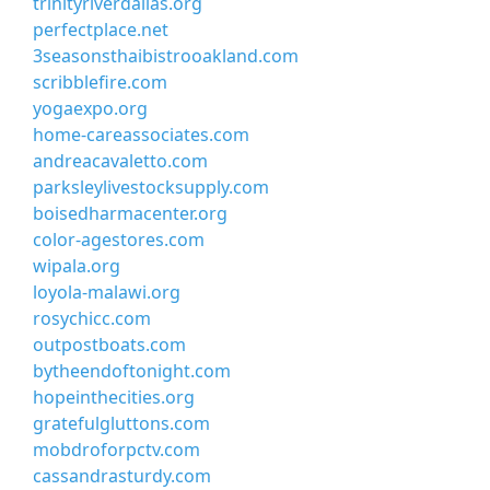
trinityriverdallas.org
perfectplace.net
3seasonsthaibistrooakland.com
scribblefire.com
yogaexpo.org
home-careassociates.com
andreacavaletto.com
parksleylivestocksupply.com
boisedharmacenter.org
color-agestores.com
wipala.org
loyola-malawi.org
rosychicc.com
outpostboats.com
bytheendoftonight.com
hopeinthecities.org
gratefulgluttons.com
mobdroforpctv.com
cassandrasturdy.com