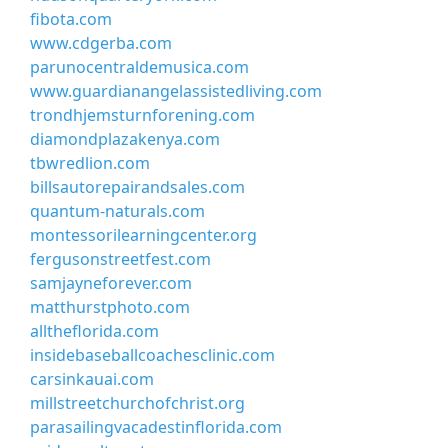
fibota.com
www.cdgerba.com
parunocentraldemusica.com
www.guardianangelassistedliving.com
trondhjemsturnforening.com
diamondplazakenya.com
tbwredlion.com
billsautorepairandsales.com
quantum-naturals.com
montessorilearningcenter.org
fergusonstreetfest.com
samjayneforever.com
matthurstphoto.com
alltheflorida.com
insidebaseballcoachesclinic.com
carsinkauai.com
millstreetchurchofchrist.org
parasailingvacadestinflorida.com