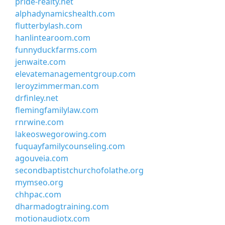
pride-realty.net
alphadynamicshealth.com
flutterbylash.com
hanlintearoom.com
funnyduckfarms.com
jenwaite.com
elevatemanagementgroup.com
leroyzimmerman.com
drfinley.net
flemingfamilylaw.com
rnrwine.com
lakeoswegorowing.com
fuquayfamilycounseling.com
agouveia.com
secondbaptistchurchofolathe.org
mymseo.org
chhpac.com
dharmadogtraining.com
motionaudiotx.com