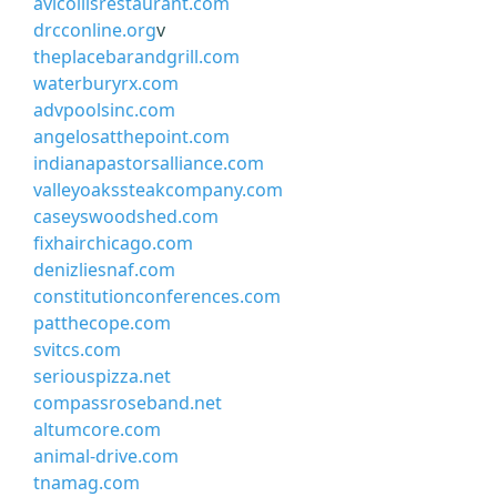
avicollisrestaurant.com
drcconline.org
v
theplacebarandgrill.com
waterburyrx.com
advpoolsinc.com
angelosatthepoint.com
indianapastorsalliance.com
valleyoakssteakcompany.com
caseyswoodshed.com
fixhairchicago.com
denizliesnaf.com
constitutionconferences.com
patthecope.com
svitcs.com
seriouspizza.net
compassroseband.net
altumcore.com
animal-drive.com
tnamag.com