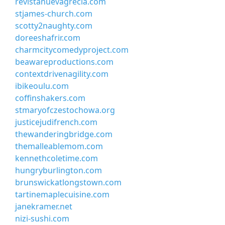
revistanuevagrecia.com
stjames-church.com
scotty2naughty.com
doreeshafrir.com
charmcitycomedyproject.com
beawareproductions.com
contextdrivenagility.com
ibikeoulu.com
coffinshakers.com
stmaryofczestochowa.org
justicejudifrench.com
thewanderingbridge.com
themalleablemom.com
kennethcoletime.com
hungryburlington.com
brunswickatlongstown.com
tartinemaplecuisine.com
janekramer.net
nizi-sushi.com