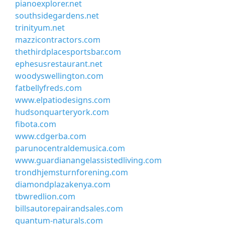
pianoexplorer.net
southsidegardens.net
trinityum.net
mazzicontractors.com
thethirdplacesportsbar.com
ephesusrestaurant.net
woodyswellington.com
fatbellyfreds.com
www.elpatiodesigns.com
hudsonquarteryork.com
fibota.com
www.cdgerba.com
parunocentraldemusica.com
www.guardianangelassistedliving.com
trondhjemsturnforening.com
diamondplazakenya.com
tbwredlion.com
billsautorepairandsales.com
quantum-naturals.com