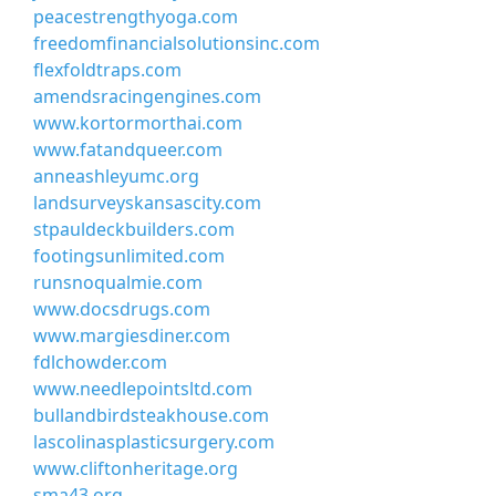
peacestrengthyoga.com
freedomfinancialsolutionsinc.com
flexfoldtraps.com
amendsracingengines.com
www.kortormorthai.com
www.fatandqueer.com
anneashleyumc.org
landsurveyskansascity.com
stpauldeckbuilders.com
footingsunlimited.com
runsnoqualmie.com
www.docsdrugs.com
www.margiesdiner.com
fdlchowder.com
www.needlepointsltd.com
bullandbirdsteakhouse.com
lascolinasplasticsurgery.com
www.cliftonheritage.org
sma43.org