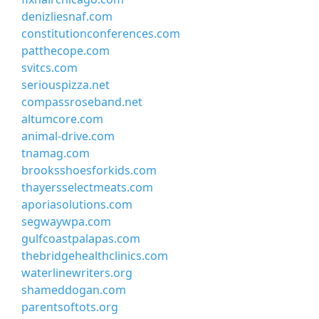
denizliesnaf.com
constitutionconferences.com
patthecope.com
svitcs.com
seriouspizza.net
compassroseband.net
altumcore.com
animal-drive.com
tnamag.com
brooksshoesforkids.com
thayersselectmeats.com
aporiasolutions.com
segwaywpa.com
gulfcoastpalapas.com
thebridgehealthclinics.com
waterlinewriters.org
shameddogan.com
parentsoftots.org