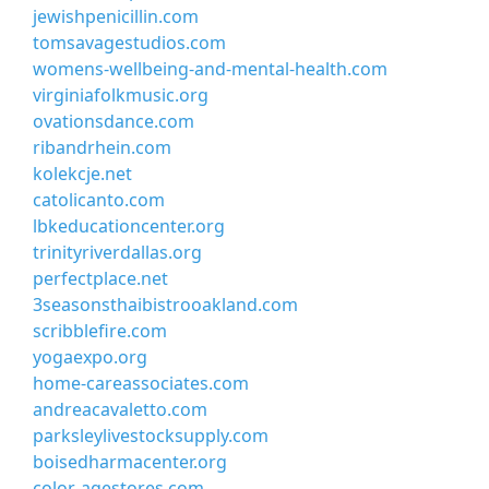
jewishpenicillin.com
tomsavagestudios.com
womens-wellbeing-and-mental-health.com
virginiafolkmusic.org
ovationsdance.com
ribandrhein.com
kolekcje.net
catolicanto.com
lbkeducationcenter.org
trinityriverdallas.org
perfectplace.net
3seasonsthaibistrooakland.com
scribblefire.com
yogaexpo.org
home-careassociates.com
andreacavaletto.com
parksleylivestocksupply.com
boisedharmacenter.org
color-agestores.com