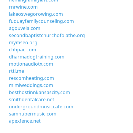
rnrwine.com
lakeoswegorowing.com
fuquayfamilycounseling.com
agouveia.com
secondbaptistchurchofolathe.org
mymseo.org
chhpac.com
dharmadogtraining.com
motionaudiotx.com
rttl.me
rescomheating.com
mimiweddings.com
besthostinnkansascity.com
smithdentalcare.net
undergroundmusiccafe.com
samhubermusic.com
apexfence.net