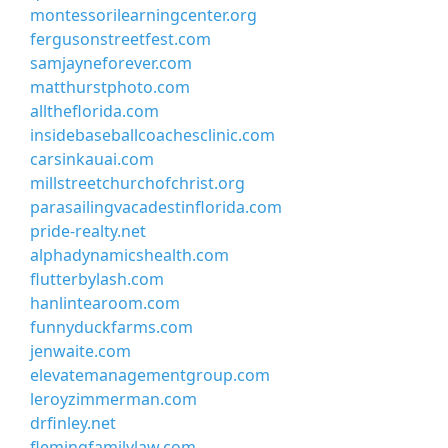
montessorilearningcenter.org
fergusonstreetfest.com
samjayneforever.com
matthurstphoto.com
alltheflorida.com
insidebaseballcoachesclinic.com
carsinkauai.com
millstreetchurchofchrist.org
parasailingvacadestinflorida.com
pride-realty.net
alphadynamicshealth.com
flutterbylash.com
hanlintearoom.com
funnyduckfarms.com
jenwaite.com
elevatemanagementgroup.com
leroyzimmerman.com
drfinley.net
flemingfamilylaw.com