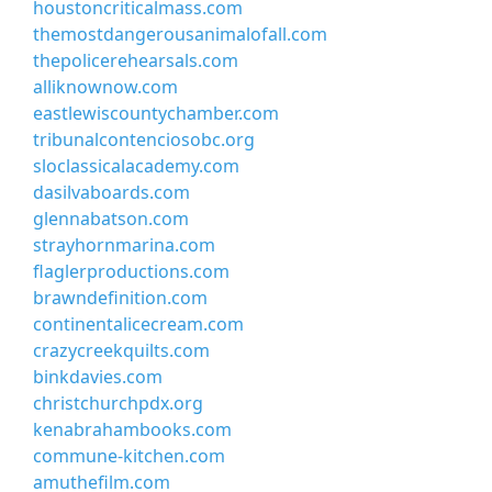
houstoncriticalmass.com
themostdangerousanimalofall.com
thepolicerehearsals.com
alliknownow.com
eastlewiscountychamber.com
tribunalcontenciosobc.org
sloclassicalacademy.com
dasilvaboards.com
glennabatson.com
strayhornmarina.com
flaglerproductions.com
brawndefinition.com
continentalicecream.com
crazycreekquilts.com
binkdavies.com
christchurchpdx.org
kenabrahambooks.com
commune-kitchen.com
amuthefilm.com