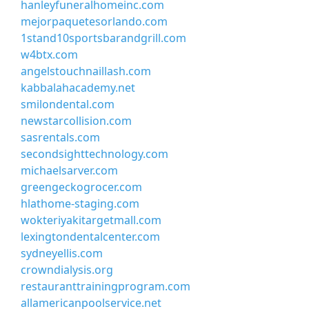
hanleyfuneralhomeinc.com
mejorpaquetesorlando.com
1stand10sportsbarandgrill.com
w4btx.com
angelstouchnaillash.com
kabbalahacademy.net
smilondental.com
newstarcollision.com
sasrentals.com
secondsighttechnology.com
michaelsarver.com
greengeckogrocer.com
hlathome-staging.com
wokteriyakitargetmall.com
lexingtondentalcenter.com
sydneyellis.com
crowndialysis.org
restauranttrainingprogram.com
allamericanpoolservice.net