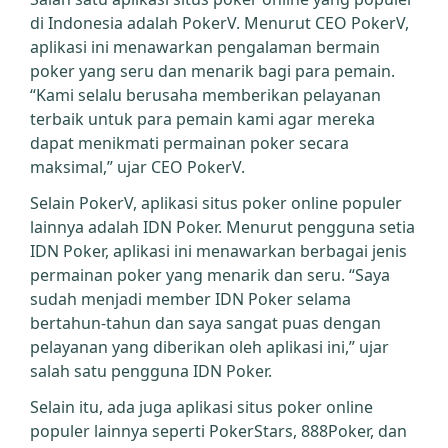
di Indonesia adalah PokerV. Menurut CEO PokerV,
aplikasi ini menawarkan pengalaman bermain
poker yang seru dan menarik bagi para pemain.
“Kami selalu berusaha memberikan pelayanan
terbaik untuk para pemain kami agar mereka
dapat menikmati permainan poker secara
maksimal,” ujar CEO PokerV.
Selain PokerV, aplikasi situs poker online populer
lainnya adalah IDN Poker. Menurut pengguna setia
IDN Poker, aplikasi ini menawarkan berbagai jenis
permainan poker yang menarik dan seru. “Saya
sudah menjadi member IDN Poker selama
bertahun-tahun dan saya sangat puas dengan
pelayanan yang diberikan oleh aplikasi ini,” ujar
salah satu pengguna IDN Poker.
Selain itu, ada juga aplikasi situs poker online
populer lainnya seperti PokerStars, 888Poker, dan