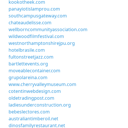
kookotheek.com
panayiotislamprou.com
southcampusgateway.com
chateaudelisse.com
wellborncommunityassociation.com
wildwoodfilmfestival.com
westnorthamptonshirejpu.org
hotelbrasile.com
fultonstreetjazz.com
bartlettevents.org
moveablecontainer.com
grupolareina.com
www.cherryvalleymuseum.com
cotentinwebdesign.com
oldetradingpost.com
ladiesunderconstruction.org
bebeslectores.com
australiantimberoil.net
dinosfamilyrestaurant.net