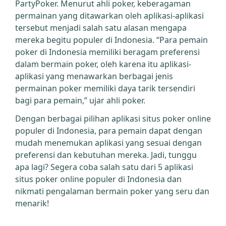
PartyPoker. Menurut ahli poker, keberagaman
permainan yang ditawarkan oleh aplikasi-aplikasi
tersebut menjadi salah satu alasan mengapa
mereka begitu populer di Indonesia. “Para pemain
poker di Indonesia memiliki beragam preferensi
dalam bermain poker, oleh karena itu aplikasi-
aplikasi yang menawarkan berbagai jenis
permainan poker memiliki daya tarik tersendiri
bagi para pemain,” ujar ahli poker.
Dengan berbagai pilihan aplikasi situs poker online
populer di Indonesia, para pemain dapat dengan
mudah menemukan aplikasi yang sesuai dengan
preferensi dan kebutuhan mereka. Jadi, tunggu
apa lagi? Segera coba salah satu dari 5 aplikasi
situs poker online populer di Indonesia dan
nikmati pengalaman bermain poker yang seru dan
menarik!