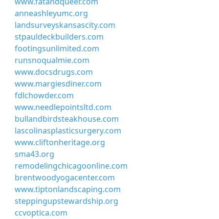
www.fatandqueer.com
anneashleyumc.org
landsurveyskansascity.com
stpauldeckbuilders.com
footingsunlimited.com
runsnoqualmie.com
www.docsdrugs.com
www.margiesdiner.com
fdlchowder.com
www.needlepointsltd.com
bullandbirdsteakhouse.com
lascolinasplasticsurgery.com
www.cliftonheritage.org
sma43.org
remodelingchicagoonline.com
brentwoodyogacenter.com
www.tiptonlandscaping.com
steppingupstewardship.org
ccvoptica.com