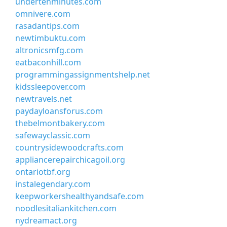
undertenminutes.com
omnivere.com
rasadantips.com
newtimbuktu.com
altronicsmfg.com
eatbaconhill.com
programmingassignmentshelp.net
kidssleepover.com
newtravels.net
paydayloansforus.com
thebelmontbakery.com
safewayclassic.com
countrysidewoodcrafts.com
appliancerepairchicagoil.org
ontariotbf.org
instalegendary.com
keepworkershealthyandsafe.com
noodlesitaliankitchen.com
nydreamact.org