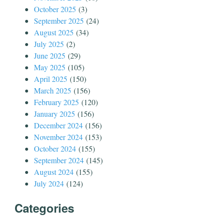
October 2025
(3)
September 2025
(24)
August 2025
(34)
July 2025
(2)
June 2025
(29)
May 2025
(105)
April 2025
(150)
March 2025
(156)
February 2025
(120)
January 2025
(156)
December 2024
(156)
November 2024
(153)
October 2024
(155)
September 2024
(145)
August 2024
(155)
July 2024
(124)
Categories