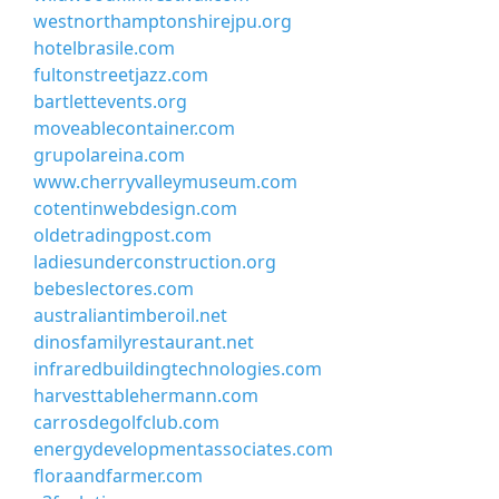
westnorthamptonshirejpu.org
hotelbrasile.com
fultonstreetjazz.com
bartlettevents.org
moveablecontainer.com
grupolareina.com
www.cherryvalleymuseum.com
cotentinwebdesign.com
oldetradingpost.com
ladiesunderconstruction.org
bebeslectores.com
australiantimberoil.net
dinosfamilyrestaurant.net
infraredbuildingtechnologies.com
harvesttablehermann.com
carrosdegolfclub.com
energydevelopmentassociates.com
floraandfarmer.com