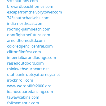
s3fsolutions.com
brevardbeachhomes.com
escapefromtheivorytower.com
743southchadwick.com
india-northeast.com
roofing-palmbeach.com
dontfightthefuture.com
arnoldhomesltd.com
coloredpencilcentral.com
cliftonfilmfest.com
imperialbarandlounge.com
raisedoutdoors.com
thinkwithyourheart.net
utahbankruptcyattorneys.net
irocknroll.com
www.wordoflife2000.org
idahosquaredancing.com
tawawcabins.com
folksemantic.com