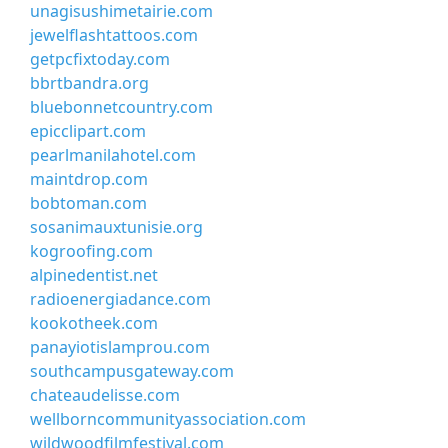
unagisushimetairie.com
jewelflashtattoos.com
getpcfixtoday.com
bbrtbandra.org
bluebonnetcountry.com
epicclipart.com
pearlmanilahotel.com
maintdrop.com
bobtoman.com
sosanimauxtunisie.org
kogroofing.com
alpinedentist.net
radioenergiadance.com
kookotheek.com
panayiotislamprou.com
southcampusgateway.com
chateaudelisse.com
wellborncommunityassociation.com
wildwoodfilmfestival.com