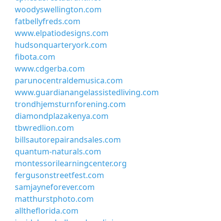
woodyswellington.com
fatbellyfreds.com
www.elpatiodesigns.com
hudsonquarteryork.com
fibota.com
www.cdgerba.com
parunocentraldemusica.com
www.guardianangelassistedliving.com
trondhjemsturnforening.com
diamondplazakenya.com
tbwredlion.com
billsautorepairandsales.com
quantum-naturals.com
montessorilearningcenter.org
fergusonstreetfest.com
samjayneforever.com
matthurstphoto.com
alltheflorida.com