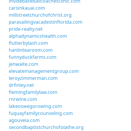
insidebaseballcoachesclinic.com
carsinkauai.com
millstreetchurchofchrist.org
parasailingvacadestinflorida.com
pride-realty.net
alphadynamicshealth.com
flutterbylash.com
hanlintearoom.com
funnyduckfarms.com
jenwaite.com
elevatemanagementgroup.com
leroyzimmerman.com
drfinley.net
flemingfamilylaw.com
rnrwine.com
lakeoswegorowing.com
fuquayfamilycounseling.com
agouveia.com
secondbaptistchurchofolathe.org