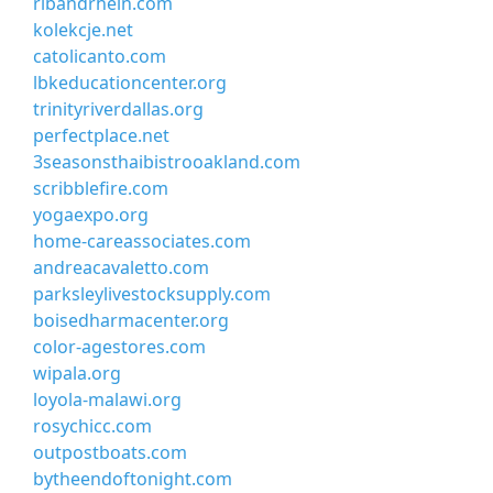
ribandrhein.com
kolekcje.net
catolicanto.com
lbkeducationcenter.org
trinityriverdallas.org
perfectplace.net
3seasonsthaibistrooakland.com
scribblefire.com
yogaexpo.org
home-careassociates.com
andreacavaletto.com
parksleylivestocksupply.com
boisedharmacenter.org
color-agestores.com
wipala.org
loyola-malawi.org
rosychicc.com
outpostboats.com
bytheendoftonight.com