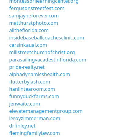
montessorilearningcenter.org
fergusonstreetfest.com
samjayneforever.com
matthurstphoto.com
alltheflorida.com
insidebaseballcoachesclinic.com
carsinkauai.com
millstreetchurchofchrist.org
parasailingvacadestinflorida.com
pride-realty.net
alphadynamicshealth.com
flutterbylash.com
hanlintearoom.com
funnyduckfarms.com
jenwaite.com
elevatemanagementgroup.com
leroyzimmerman.com
drfinley.net
flemingfamilylaw.com