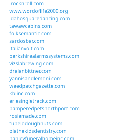
irocknroll.com
www.wordoflife2000.org
idahosquaredancing.com
tawawcabins.com
folksemantic.com
sardosbar.com
italianvolt.com
berkshirealarmssystems.com
vizslabrewing.com
dralanbittner.com
yannisandlemoni.com
weedpatchgazette.com
kblinc.com
eriesingletrack.com
pamperedpetsnorthport.com
rosiemade.com
tupelodoughnuts.com
olathekidsdentistry.com
hanleyfuneralhomeinc.com