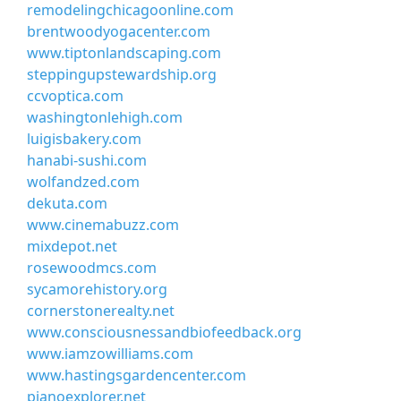
remodelingchicagoonline.com
brentwoodyogacenter.com
www.tiptonlandscaping.com
steppingupstewardship.org
ccvoptica.com
washingtonlehigh.com
luigisbakery.com
hanabi-sushi.com
wolfandzed.com
dekuta.com
www.cinemabuzz.com
mixdepot.net
rosewoodmcs.com
sycamorehistory.org
cornerstonerealty.net
www.consciousnessandbiofeedback.org
www.iamzowilliams.com
www.hastingsgardencenter.com
pianoexplorer.net