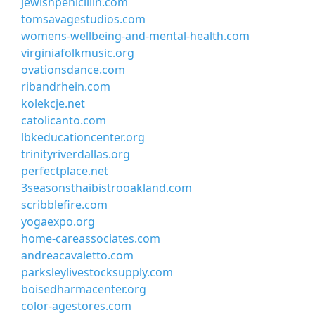
jewishpenicillin.com
tomsavagestudios.com
womens-wellbeing-and-mental-health.com
virginiafolkmusic.org
ovationsdance.com
ribandrhein.com
kolekcje.net
catolicanto.com
lbkeducationcenter.org
trinityriverdallas.org
perfectplace.net
3seasonsthaibistrooakland.com
scribblefire.com
yogaexpo.org
home-careassociates.com
andreacavaletto.com
parksleylivestocksupply.com
boisedharmacenter.org
color-agestores.com