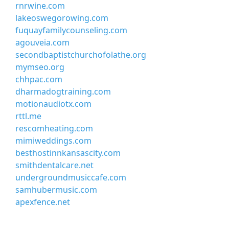
rnrwine.com
lakeoswegorowing.com
fuquayfamilycounseling.com
agouveia.com
secondbaptistchurchofolathe.org
mymseo.org
chhpac.com
dharmadogtraining.com
motionaudiotx.com
rttl.me
rescomheating.com
mimiweddings.com
besthostinnkansascity.com
smithdentalcare.net
undergroundmusiccafe.com
samhubermusic.com
apexfence.net