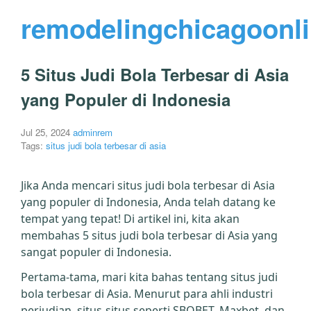
remodelingchicagoonl
5 Situs Judi Bola Terbesar di Asia
yang Populer di Indonesia
Jul 25, 2024
adminrem
Tags:
situs judi bola terbesar di asia
Jika Anda mencari situs judi bola terbesar di Asia
yang populer di Indonesia, Anda telah datang ke
tempat yang tepat! Di artikel ini, kita akan
membahas 5 situs judi bola terbesar di Asia yang
sangat populer di Indonesia.
Pertama-tama, mari kita bahas tentang situs judi
bola terbesar di Asia. Menurut para ahli industri
perjudian, situs-situs seperti SBOBET, Maxbet, dan