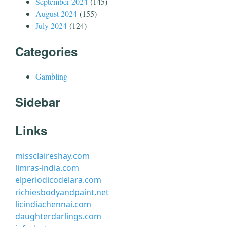
September 2024
(145)
August 2024
(155)
July 2024
(124)
Categories
Gambling
Sidebar
Links
missclaireshay.com
limras-india.com
elperiodicodelara.com
richiesbodyandpaint.net
licindiachennai.com
daughterdarlings.com