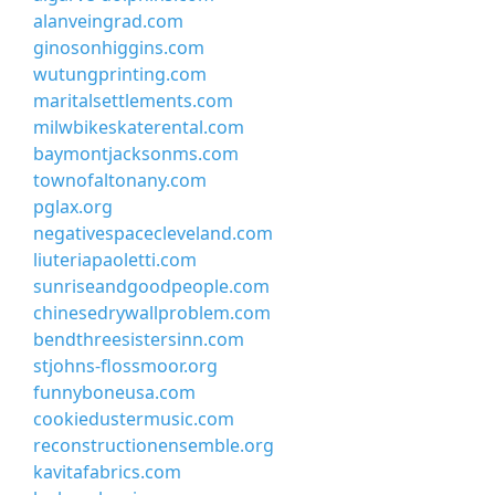
alanveingrad.com
ginosonhiggins.com
wutungprinting.com
maritalsettlements.com
milwbikeskaterental.com
baymontjacksonms.com
townofaltonany.com
pglax.org
negativespacecleveland.com
liuteriapaoletti.com
sunriseandgoodpeople.com
chinesedrywallproblem.com
bendthreesistersinn.com
stjohns-flossmoor.org
funnyboneusa.com
cookiedustermusic.com
reconstructionensemble.org
kavitafabrics.com