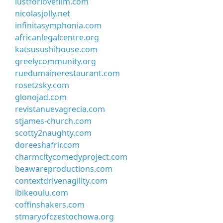
lustforlovefilm.com
nicolasjolly.net
infinitasymphonia.com
africanlegalcentre.org
katsusushihouse.com
greelycommunity.org
ruedumainerestaurant.com
rosetzsky.com
glonojad.com
revistanuevagrecia.com
stjames-church.com
scotty2naughty.com
doreeshafrir.com
charmcitycomedyproject.com
beawareproductions.com
contextdrivenagility.com
ibikeoulu.com
coffinshakers.com
stmaryofczestochowa.org