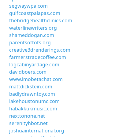
segwaywpa.com
gulfcoastpalapas.com
thebridgehealthclinics.com
waterlinewriters.org
shameddogan.com
parentsoftots.org
creative3drenderings.com
farmerstradecoffee.com
logcabinyardage.com
davidboers.com
www.imobetachat.com
mattdickstein.com
badlydrawntoy.com
lakehoustonumc.com
habakkukmusic.com
nexttonone.net
serenityhbot.net
joshuainternational.org