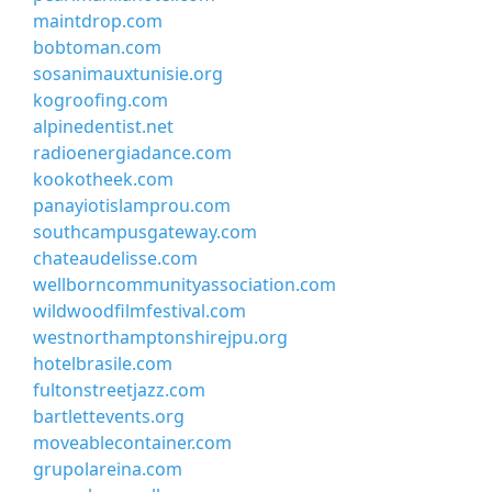
maintdrop.com
bobtoman.com
sosanimauxtunisie.org
kogroofing.com
alpinedentist.net
radioenergiadance.com
kookotheek.com
panayiotislamprou.com
southcampusgateway.com
chateaudelisse.com
wellborncommunityassociation.com
wildwoodfilmfestival.com
westnorthamptonshirejpu.org
hotelbrasile.com
fultonstreetjazz.com
bartlettevents.org
moveablecontainer.com
grupolareina.com