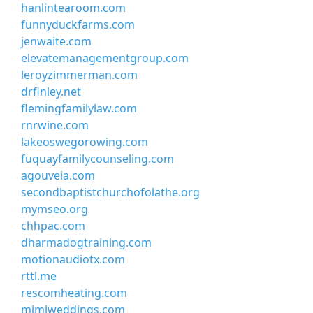
hanlintearoom.com
funnyduckfarms.com
jenwaite.com
elevatemanagementgroup.com
leroyzimmerman.com
drfinley.net
flemingfamilylaw.com
rnrwine.com
lakeoswegorowing.com
fuquayfamilycounseling.com
agouveia.com
secondbaptistchurchofolathe.org
mymseo.org
chhpac.com
dharmadogtraining.com
motionaudiotx.com
rttl.me
rescomheating.com
mimiweddings.com