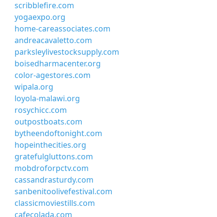
scribblefire.com
yogaexpo.org
home-careassociates.com
andreacavaletto.com
parksleylivestocksupply.com
boisedharmacenter.org
color-agestores.com
wipala.org
loyola-malawi.org
rosychicc.com
outpostboats.com
bytheendoftonight.com
hopeinthecities.org
gratefulgluttons.com
mobdroforpctv.com
cassandrasturdy.com
sanbenitoolivefestival.com
classicmoviestills.com
cafecolada.com