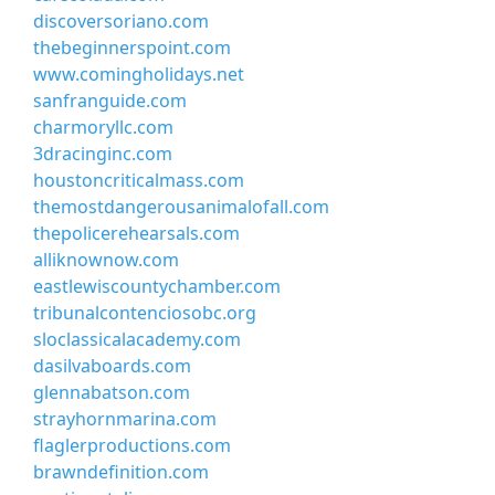
discoversoriano.com
thebeginnerspoint.com
www.comingholidays.net
sanfranguide.com
charmoryllc.com
3dracinginc.com
houstoncriticalmass.com
themostdangerousanimalofall.com
thepolicerehearsals.com
alliknownow.com
eastlewiscountychamber.com
tribunalcontenciosobc.org
sloclassicalacademy.com
dasilvaboards.com
glennabatson.com
strayhornmarina.com
flaglerproductions.com
brawndefinition.com