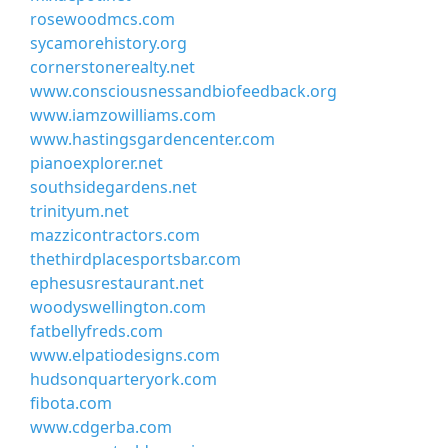
rosewoodmcs.com
sycamorehistory.org
cornerstonerealty.net
www.consciousnessandbiofeedback.org
www.iamzowilliams.com
www.hastingsgardencenter.com
pianoexplorer.net
southsidegardens.net
trinityum.net
mazzicontractors.com
thethirdplacesportsbar.com
ephesusrestaurant.net
woodyswellington.com
fatbellyfreds.com
www.elpatiodesigns.com
hudsonquarteryork.com
fibota.com
www.cdgerba.com