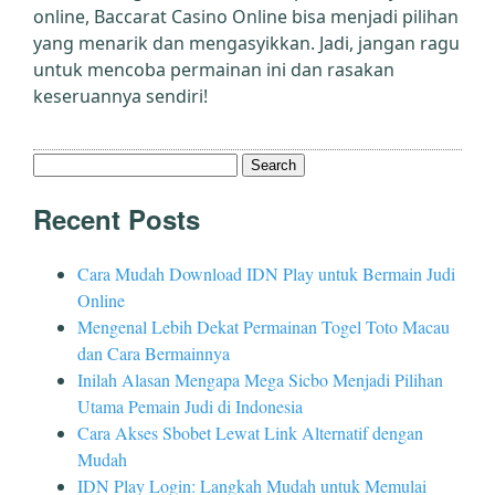
online, Baccarat Casino Online bisa menjadi pilihan
yang menarik dan mengasyikkan. Jadi, jangan ragu
untuk mencoba permainan ini dan rasakan
keseruannya sendiri!
Search
for:
Recent Posts
Cara Mudah Download IDN Play untuk Bermain Judi
Online
Mengenal Lebih Dekat Permainan Togel Toto Macau
dan Cara Bermainnya
Inilah Alasan Mengapa Mega Sicbo Menjadi Pilihan
Utama Pemain Judi di Indonesia
Cara Akses Sbobet Lewat Link Alternatif dengan
Mudah
IDN Play Login: Langkah Mudah untuk Memulai