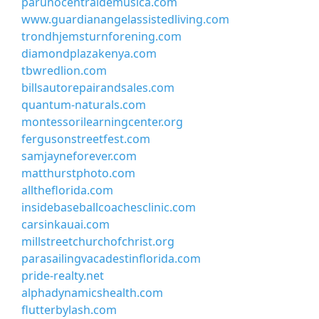
parunocentraldemusica.com
www.guardianangelassistedliving.com
trondhjemsturnforening.com
diamondplazakenya.com
tbwredlion.com
billsautorepairandsales.com
quantum-naturals.com
montessorilearningcenter.org
fergusonstreetfest.com
samjayneforever.com
matthurstphoto.com
alltheflorida.com
insidebaseballcoachesclinic.com
carsinkauai.com
millstreetchurchofchrist.org
parasailingvacadestinflorida.com
pride-realty.net
alphadynamicshealth.com
flutterbylash.com