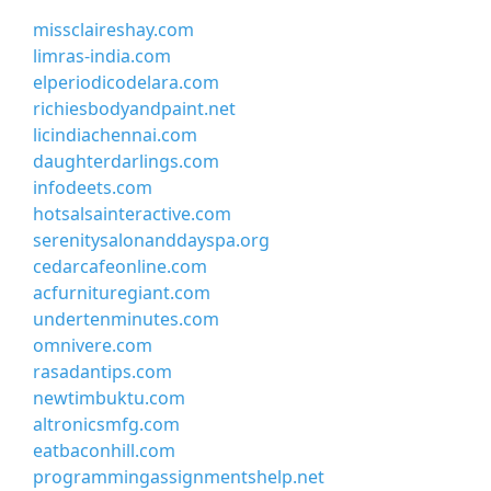
missclaireshay.com
limras-india.com
elperiodicodelara.com
richiesbodyandpaint.net
licindiachennai.com
daughterdarlings.com
infodeets.com
hotsalsainteractive.com
serenitysalonanddayspa.org
cedarcafeonline.com
acfurnituregiant.com
undertenminutes.com
omnivere.com
rasadantips.com
newtimbuktu.com
altronicsmfg.com
eatbaconhill.com
programmingassignmentshelp.net