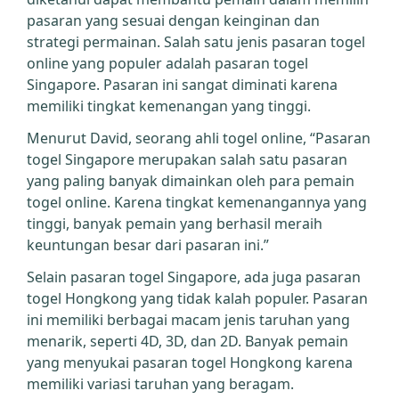
pasaran yang sesuai dengan keinginan dan
strategi permainan. Salah satu jenis pasaran togel
online yang populer adalah pasaran togel
Singapore. Pasaran ini sangat diminati karena
memiliki tingkat kemenangan yang tinggi.
Menurut David, seorang ahli togel online, “Pasaran
togel Singapore merupakan salah satu pasaran
yang paling banyak dimainkan oleh para pemain
togel online. Karena tingkat kemenangannya yang
tinggi, banyak pemain yang berhasil meraih
keuntungan besar dari pasaran ini.”
Selain pasaran togel Singapore, ada juga pasaran
togel Hongkong yang tidak kalah populer. Pasaran
ini memiliki berbagai macam jenis taruhan yang
menarik, seperti 4D, 3D, dan 2D. Banyak pemain
yang menyukai pasaran togel Hongkong karena
memiliki variasi taruhan yang beragam.