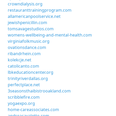
crowndialysis.org
restauranttrainingprogram.com
allamericanpoolservice.net
jewishpenicillin.com
tomsavagestudios.com
womens-wellbeing-and-mental-health.com
virginiafolkmusic.org
ovationsdance.com
ribandrhein.com
kolekcje.net
catolicanto.com
lbkeducationcenter.org
trinityriverdallas.org
perfectplace.net
3seasonsthaibistrooakland.com
scribblefire.com
yogaexpo.org
home-careassociates.com
andreacavaletto.com