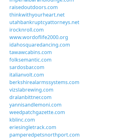
raisedoutdoors.com
thinkwithyourheart.net
utahbankruptcyattorneys.net
irocknroll.com
www.wordoflife2000.org
idahosquaredancing.com
tawawcabins.com
folksemantic.com
sardosbar.com
italianvolt.com
berkshirealarmssystems.com
vizslabrewing.com
dralanbittner.com
yannisandlemoni.com
weedpatchgazette.com
kblinc.com
eriesingletrack.com
pamperedpetsnorthport.com