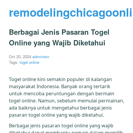
remodelingchicagoonl
Berbagai Jenis Pasaran Togel
Online yang Wajib Diketahui
Oct 20, 2024
adminrem
Tags:
togel online
Togel online kini semakin populer di kalangan
masyarakat Indonesia. Banyak orang tertarik
untuk mencoba peruntungan dengan bermain
togel online. Namun, sebelum memulai permainan,
ada baiknya untuk mengetahui berbagai jenis
pasaran togel online yang wajib diketahui.
Berbagai jenis pasaran togel online yang wajib
diketahui dapat membantu pemain dalam memilih