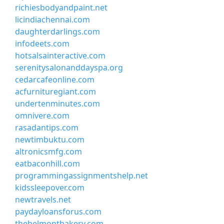
richiesbodyandpaint.net
licindiachennai.com
daughterdarlings.com
infodeets.com
hotsalsainteractive.com
serenitysalonanddayspa.org
cedarcafeonline.com
acfurnituregiant.com
undertenminutes.com
omnivere.com
rasadantips.com
newtimbuktu.com
altronicsmfg.com
eatbaconhill.com
programmingassignmentshelp.net
kidssleepover.com
newtravels.net
paydayloansforus.com
thebelmontbakery.com