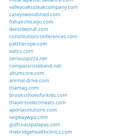
valleyoakssteakcompany.com
caseyswoodshed.com
fixhairchicago.com
denizliesnaf.com
constitutionconferences.com
patthecope.com
svitcs.com
seriouspizza.net
compassroseband.net
altumcore.com
animal-drive.com
tnamag.com
brooksshoesforkids.com
thayersselectmeats.com
aporiasolutions.com
segwaywpa.com
gulfcoastpalapas.com
thebridgehealthclinics.com