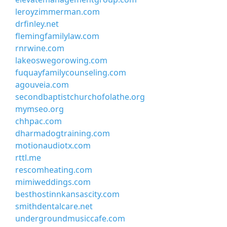
leroyzimmerman.com
drfinley.net
flemingfamilylaw.com
rnrwine.com
lakeoswegorowing.com
fuquayfamilycounseling.com
agouveia.com
secondbaptistchurchofolathe.org
mymseo.org
chhpac.com
dharmadogtraining.com
motionaudiotx.com
rttl.me
rescomheating.com
mimiweddings.com
besthostinnkansascity.com
smithdentalcare.net
undergroundmusiccafe.com