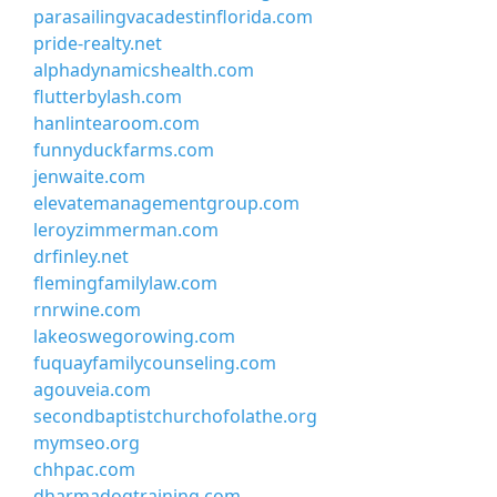
parasailingvacadestinflorida.com
pride-realty.net
alphadynamicshealth.com
flutterbylash.com
hanlintearoom.com
funnyduckfarms.com
jenwaite.com
elevatemanagementgroup.com
leroyzimmerman.com
drfinley.net
flemingfamilylaw.com
rnrwine.com
lakeoswegorowing.com
fuquayfamilycounseling.com
agouveia.com
secondbaptistchurchofolathe.org
mymseo.org
chhpac.com
dharmadogtraining.com