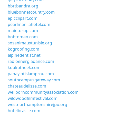
bbrtbandra.org
bluebonnetcountry.com
epicclipart.com
pearlmanilahotel.com
maintdrop.com
bobtoman.com
sosanimauxtunisie.org
kogroofing.com
alpinedentist.net
radioenergiadance.com
kookotheek.com
panayiotislamprou.com
southcampusgateway.com
chateaudelisse.com
wellborncommunityassociation.com
wildwoodfilmfestival.com
westnorthamptonshirejpu.org
hotelbrasile.com