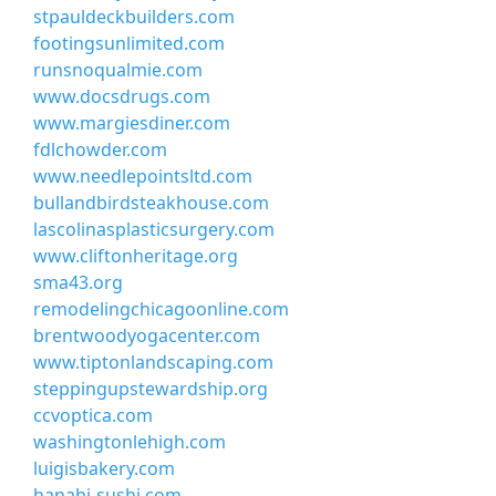
stpauldeckbuilders.com
footingsunlimited.com
runsnoqualmie.com
www.docsdrugs.com
www.margiesdiner.com
fdlchowder.com
www.needlepointsltd.com
bullandbirdsteakhouse.com
lascolinasplasticsurgery.com
www.cliftonheritage.org
sma43.org
remodelingchicagoonline.com
brentwoodyogacenter.com
www.tiptonlandscaping.com
steppingupstewardship.org
ccvoptica.com
washingtonlehigh.com
luigisbakery.com
hanabi-sushi.com