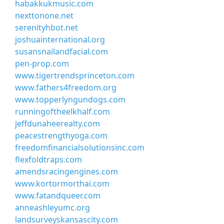
habakkukmusic.com
nexttonone.net
serenityhbot.net
joshuainternational.org
susansnailandfacial.com
pen-prop.com
www.tigertrendsprinceton.com
www.fathers4freedom.org
www.topperlyngundogs.com
runningoftheelkhalf.com
jeffdunaheerealty.com
peacestrengthyoga.com
freedomfinancialsolutionsinc.com
flexfoldtraps.com
amendsracingengines.com
www.kortormorthai.com
www.fatandqueer.com
anneashleyumc.org
landsurveyskansascity.com