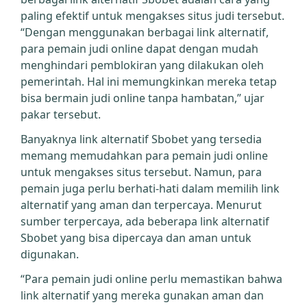
paling efektif untuk mengakses situs judi tersebut.
“Dengan menggunakan berbagai link alternatif,
para pemain judi online dapat dengan mudah
menghindari pemblokiran yang dilakukan oleh
pemerintah. Hal ini memungkinkan mereka tetap
bisa bermain judi online tanpa hambatan,” ujar
pakar tersebut.
Banyaknya link alternatif Sbobet yang tersedia
memang memudahkan para pemain judi online
untuk mengakses situs tersebut. Namun, para
pemain juga perlu berhati-hati dalam memilih link
alternatif yang aman dan terpercaya. Menurut
sumber terpercaya, ada beberapa link alternatif
Sbobet yang bisa dipercaya dan aman untuk
digunakan.
“Para pemain judi online perlu memastikan bahwa
link alternatif yang mereka gunakan aman dan