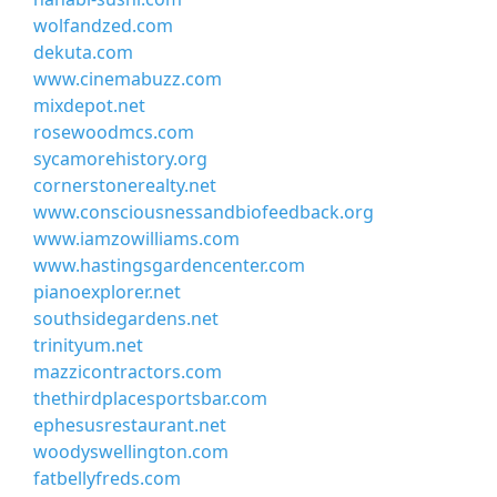
wolfandzed.com
dekuta.com
www.cinemabuzz.com
mixdepot.net
rosewoodmcs.com
sycamorehistory.org
cornerstonerealty.net
www.consciousnessandbiofeedback.org
www.iamzowilliams.com
www.hastingsgardencenter.com
pianoexplorer.net
southsidegardens.net
trinityum.net
mazzicontractors.com
thethirdplacesportsbar.com
ephesusrestaurant.net
woodyswellington.com
fatbellyfreds.com