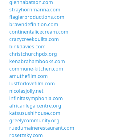
glennabatson.com
strayhornmarina.com
flaglerproductions.com
brawndefinition.com
continentalicecream.com
crazycreekquilts.com
binkdavies.com
christchurchpdx.org
kenabrahambooks.com
commune-kitchen.com
amuthefilm.com
lustforlovefilm.com
nicolasjolly.net
infinitasymphonia.com
africanlegalcentre.org
katsusushihouse.com
greelycommunity.org
ruedumainerestaurant.com
rosetzsky.com