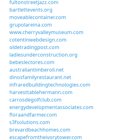
fultonstreetjazz.com
bartlettevents.org
moveablecontainer.com
grupolareina.com
www.cherryvalleymuseum.com
cotentinwebdesign.com
oldetradingpost.com
ladiesunderconstruction.org
bebeslectores.com
australiantimberoil.net
dinosfamilyrestaurant.net
infraredbuildingtechnologies.com
harvesttablehermann.com
carrosdegolfclub.com
energydevelopmentassociates.com
floraandfarmer.com
s3fsolutions.com
brevardbeachhomes.com
escapefromtheivorytower.com