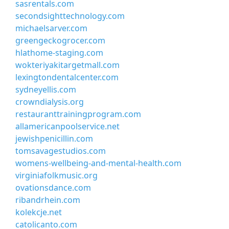
sasrentals.com
secondsighttechnology.com
michaelsarver.com
greengeckogrocer.com
hlathome-staging.com
wokteriyakitargetmall.com
lexingtondentalcenter.com
sydneyellis.com
crowndialysis.org
restauranttrainingprogram.com
allamericanpoolservice.net
jewishpenicillin.com
tomsavagestudios.com
womens-wellbeing-and-mental-health.com
virginiafolkmusic.org
ovationsdance.com
ribandrhein.com
kolekcje.net
catolicanto.com