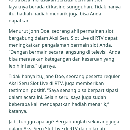
layaknya berada di kasino sungguhan. Tidak hanya
itu, hadiah-hadiah menarik juga bisa Anda
dapatkan.
Menurut John Doe, seorang ahli permainan slot,
bergabung dalam Aksi Seru Slot Live di RTV dapat
meningkatkan pengalaman bermain slot Anda.
“Dengan bermain secara langsung di televisi, Anda
bisa merasakan ketegangan dan keseruan yang
lebih intens,” ujarnya.
Tidak hanya itu, Jane Doe, seorang peserta reguler
Aksi Seru Slot Live di RTV, juga memberikan
testimoni positif. “Saya senang bisa berpartisipasi
dalam acara ini. Selain seru, saya juga sudah
beberapa kali mendapatkan hadiah menarik,”
katanya.
Jadi, tunggu apalagi? Bergabunglah sekarang juga
dalam Aksi Seru Slot Live di RTV dan nikmati