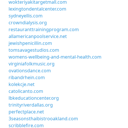
wokteriyakitargetmall.com
lexingtondentalcenter.com
sydneyellis.com
crowndialysis.org
restauranttrainingprogram.com
allamericanpoolservice.net
jewishpenicillin.com
tomsavagestudios.com
womens-wellbeing-and-mental-health.com
virginiafolkmusic.org
ovationsdance.com
ribandrhein.com
kolekcje.net
catolicanto.com
lbkeducationcenter.org
trinityriverdallas.org
perfectplace.net
3seasonsthaibistrooakland.com
scribblefire.com