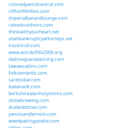
coloredpencilcentral.com
cliftonfilmfest.com
imperialbarandlounge.com
raisedoutdoors.com
thinkwithyourheart.net
utahbankruptcyattorneys.net
irocknroll.com
www.wordoflife2000.org
idahosquaredancing.com
tawawcabins.com
folksemantic.com
sardosbar.com
italianvolt.com
berkshirealarmssystems.com
vizslabrewing.com
dralanbittner.com
yannisandlemoni.com
weedpatchgazette.com
kblinc.com