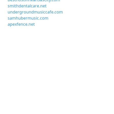
smithdentalcare.net
undergroundmusiccafe.com
samhubermusic.com
apexfence.net