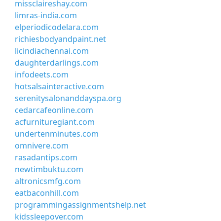
missclaireshay.com
limras-india.com
elperiodicodelara.com
richiesbodyandpaint.net
licindiachennai.com
daughterdarlings.com
infodeets.com
hotsalsainteractive.com
serenitysalonanddayspa.org
cedarcafeonline.com
acfurnituregiant.com
undertenminutes.com
omnivere.com
rasadantips.com
newtimbuktu.com
altronicsmfg.com
eatbaconhill.com
programmingassignmentshelp.net
kidssleepover.com