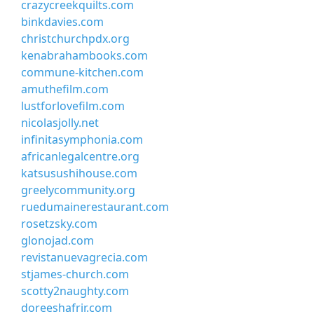
crazycreekquilts.com
binkdavies.com
christchurchpdx.org
kenabrahambooks.com
commune-kitchen.com
amuthefilm.com
lustforlovefilm.com
nicolasjolly.net
infinitasymphonia.com
africanlegalcentre.org
katsusushihouse.com
greelycommunity.org
ruedumainerestaurant.com
rosetzsky.com
glonojad.com
revistanuevagrecia.com
stjames-church.com
scotty2naughty.com
doreeshafrir.com