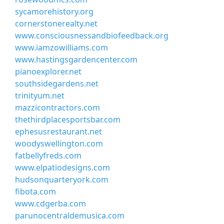
sycamorehistory.org
cornerstonerealty.net
www.consciousnessandbiofeedback.org
www.iamzowilliams.com
www.hastingsgardencenter.com
pianoexplorer.net
southsidegardens.net
trinityum.net
mazzicontractors.com
thethirdplacesportsbar.com
ephesusrestaurant.net
woodyswellington.com
fatbellyfreds.com
www.elpatiodesigns.com
hudsonquarteryork.com
fibota.com
www.cdgerba.com
parunocentraldemusica.com