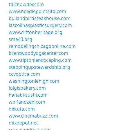
fdlchowder.com
www.needlepointsltd.com
bullandbirdsteakhouse.com
lascolinasplasticsurgery.com
www.cliftonheritage.org
sma43.org
remodelingchicagoonline.com
brentwoodyogacenter.com
www.tiptonlandscaping.com
steppingupstewardship.org
ccvoptica.com
washingtonlehigh.com
luigisbakery.com
hanabi-sushi.com
wolfandzed.com
dekuta.com
www.cinemabuzz.com
mixdepot.net
rosewoodmcs.com