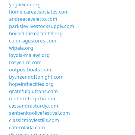
yogaexpo.org
home-careassociates.com
andreacavaletto.com
parksleylivestocksupply.com
boisedharmacenter.org
color-agestores.com
wipala.org
loyola-malawi.org
rosychicc.com
outpostboats.com
bytheendoftonight.com
hopeinthecities.org
gratefulgluttons.com
mobdroforpctv.com
cassandrasturdy.com
sanbenitoolivefestival.com
classicmoviestills.com
cafecolada.com
discoversoriano.com