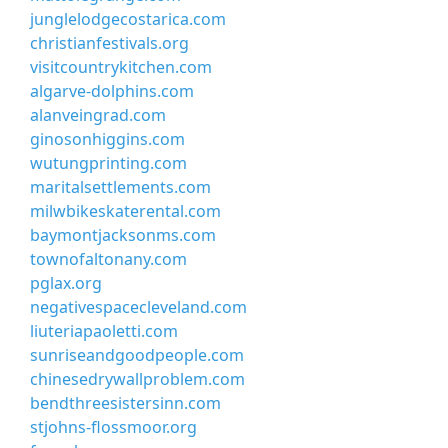
junglelodgecostarica.com
christianfestivals.org
visitcountrykitchen.com
algarve-dolphins.com
alanveingrad.com
ginosonhiggins.com
wutungprinting.com
maritalsettlements.com
milwbikeskaterental.com
baymontjacksonms.com
townofaltonany.com
pglax.org
negativespacecleveland.com
liuteriapaoletti.com
sunriseandgoodpeople.com
chinesedrywallproblem.com
bendthreesistersinn.com
stjohns-flossmoor.org