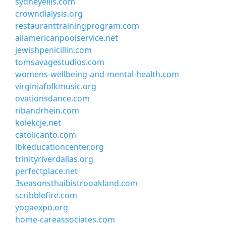
sydneyellis.com
crowndialysis.org
restauranttrainingprogram.com
allamericanpoolservice.net
jewishpenicillin.com
tomsavagestudios.com
womens-wellbeing-and-mental-health.com
virginiafolkmusic.org
ovationsdance.com
ribandrhein.com
kolekcje.net
catolicanto.com
lbkeducationcenter.org
trinityriverdallas.org
perfectplace.net
3seasonsthaibistrooakland.com
scribblefire.com
yogaexpo.org
home-careassociates.com