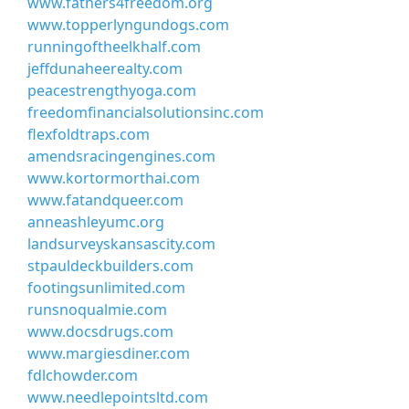
www.fathers4freedom.org
www.topperlyngundogs.com
runningoftheelkhalf.com
jeffdunaheerealty.com
peacestrengthyoga.com
freedomfinancialsolutionsinc.com
flexfoldtraps.com
amendsracingengines.com
www.kortormorthai.com
www.fatandqueer.com
anneashleyumc.org
landsurveyskansascity.com
stpauldeckbuilders.com
footingsunlimited.com
runsnoqualmie.com
www.docsdrugs.com
www.margiesdiner.com
fdlchowder.com
www.needlepointsltd.com