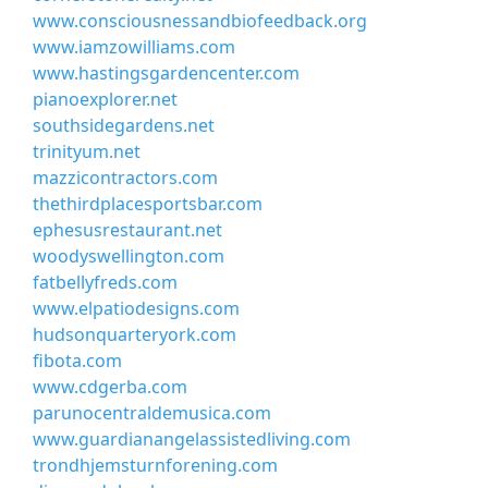
www.consciousnessandbiofeedback.org
www.iamzowilliams.com
www.hastingsgardencenter.com
pianoexplorer.net
southsidegardens.net
trinityum.net
mazzicontractors.com
thethirdplacesportsbar.com
ephesusrestaurant.net
woodyswellington.com
fatbellyfreds.com
www.elpatiodesigns.com
hudsonquarteryork.com
fibota.com
www.cdgerba.com
parunocentraldemusica.com
www.guardianangelassistedliving.com
trondhjemsturnforening.com