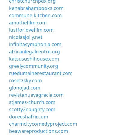
christchurchpdx.org
kenabrahambooks.com
commune-kitchen.com
amuthefilm.com
lustforlovefilm.com
nicolasjolly.net
infinitasymphonia.com
africanlegalcentre.org
katsusushihouse.com
greelycommunity.org
ruedumainerestaurant.com
rosetzsky.com
glonojad.com
revistanuevagrecia.com
stjames-church.com
scotty2naughty.com
doreeshafrir.com
charmcitycomedyproject.com
beawareproductions.com