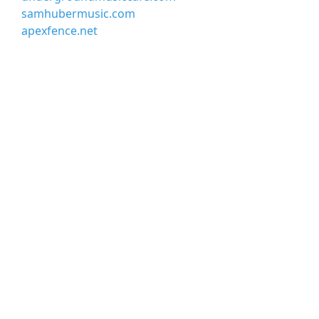
samhubermusic.com
apexfence.net