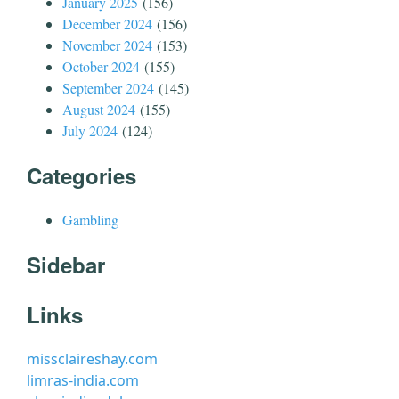
January 2025
(156)
December 2024
(156)
November 2024
(153)
October 2024
(155)
September 2024
(145)
August 2024
(155)
July 2024
(124)
Categories
Gambling
Sidebar
Links
missclaireshay.com
limras-india.com