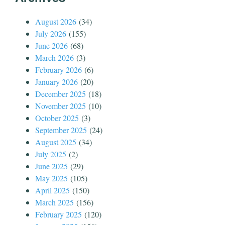
August 2026
(34)
July 2026
(155)
June 2026
(68)
March 2026
(3)
February 2026
(6)
January 2026
(20)
December 2025
(18)
November 2025
(10)
October 2025
(3)
September 2025
(24)
August 2025
(34)
July 2025
(2)
June 2025
(29)
May 2025
(105)
April 2025
(150)
March 2025
(156)
February 2025
(120)