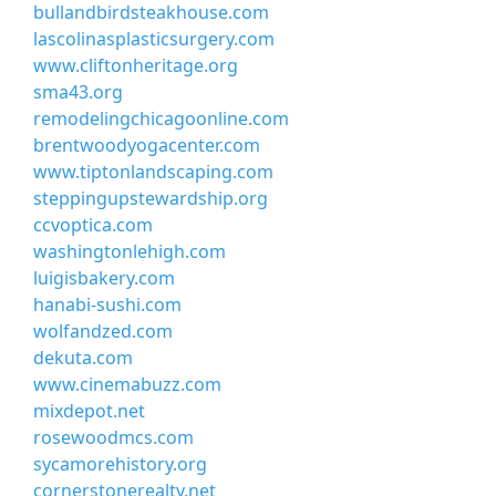
bullandbirdsteakhouse.com
lascolinasplasticsurgery.com
www.cliftonheritage.org
sma43.org
remodelingchicagoonline.com
brentwoodyogacenter.com
www.tiptonlandscaping.com
steppingupstewardship.org
ccvoptica.com
washingtonlehigh.com
luigisbakery.com
hanabi-sushi.com
wolfandzed.com
dekuta.com
www.cinemabuzz.com
mixdepot.net
rosewoodmcs.com
sycamorehistory.org
cornerstonerealty.net