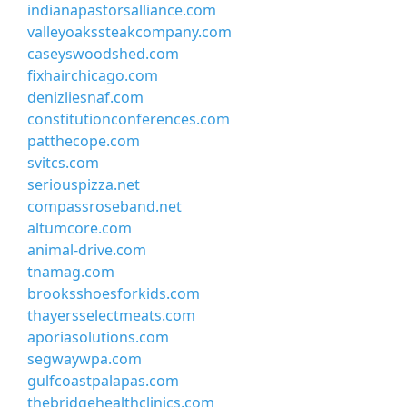
indianapastorsalliance.com
valleyoakssteakcompany.com
caseyswoodshed.com
fixhairchicago.com
denizliesnaf.com
constitutionconferences.com
patthecope.com
svitcs.com
seriouspizza.net
compassroseband.net
altumcore.com
animal-drive.com
tnamag.com
brooksshoesforkids.com
thayersselectmeats.com
aporiasolutions.com
segwaywpa.com
gulfcoastpalapas.com
thebridgehealthclinics.com