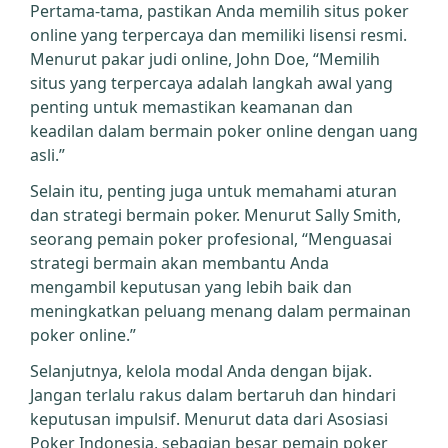
Pertama-tama, pastikan Anda memilih situs poker
online yang terpercaya dan memiliki lisensi resmi.
Menurut pakar judi online, John Doe, “Memilih
situs yang terpercaya adalah langkah awal yang
penting untuk memastikan keamanan dan
keadilan dalam bermain poker online dengan uang
asli.”
Selain itu, penting juga untuk memahami aturan
dan strategi bermain poker. Menurut Sally Smith,
seorang pemain poker profesional, “Menguasai
strategi bermain akan membantu Anda
mengambil keputusan yang lebih baik dan
meningkatkan peluang menang dalam permainan
poker online.”
Selanjutnya, kelola modal Anda dengan bijak.
Jangan terlalu rakus dalam bertaruh dan hindari
keputusan impulsif. Menurut data dari Asosiasi
Poker Indonesia, sebagian besar pemain poker