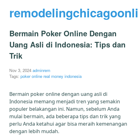
remodelingchicagoonl
Bermain Poker Online Dengan
Uang Asli di Indonesia: Tips dan
Trik
Nov 3, 2024
adminrem
Tags:
poker online real money indonesia
Bermain poker online dengan uang asli di
Indonesia memang menjadi tren yang semakin
populer belakangan ini. Namun, sebelum Anda
mulai bermain, ada beberapa tips dan trik yang
perlu Anda ketahui agar bisa meraih kemenangan
dengan lebih mudah.