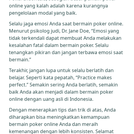
online yang kalah adalah karena kurangnya
pengelolaan modal yang baik.
Selalu jaga emosi Anda saat bermain poker online.
Menurut psikolog judi, Dr. Jane Doe, “Emosi yang
tidak terkendali dapat membuat Anda melakukan
kesalahan fatal dalam bermain poker. Selalu
tenangkan pikiran dan jangan terbawa emosi saat
bermain.”
Terakhir, jangan lupa untuk selalu berlatih dan
belajar. Seperti kata pepatah, “Practice makes
perfect.” Semakin sering Anda berlatih, semakin
baik Anda akan menjadi dalam bermain poker
online dengan uang asli di Indonesia.
Dengan menerapkan tips dan trik di atas, Anda
diharapkan bisa meningkatkan kemampuan
bermain poker online Anda dan meraih
kemenangan dengan lebih konsisten. Selamat