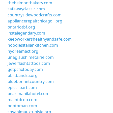
thebelmontbakery.com
safewayclassic.com
countrysidewoodcrafts.com
appliancerepairchicagoil.org
ontariotbf.org
instalegendary.com
keepworkershealthyandsafe.com
noodlesitaliankitchen.com
nydreamact.org
unagisushimetairie.com
jewelflashtattoos.com
getpcfixtoday.com
bbrtbandra.org
bluebonnetcountry.com
epicclipart.com
pearlmanilahotel.com
maintdrop.com
bobtoman.com
sosanimauxtunisie.org