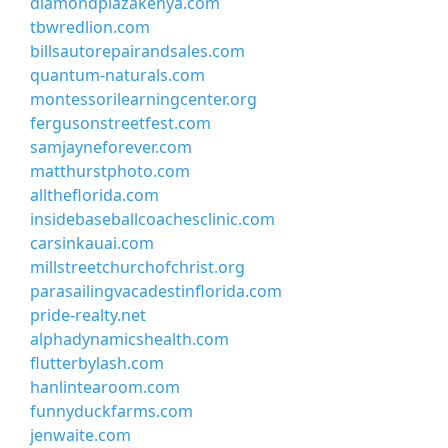
diamondplazakenya.com
tbwredlion.com
billsautorepairandsales.com
quantum-naturals.com
montessorilearningcenter.org
fergusonstreetfest.com
samjayneforever.com
matthurstphoto.com
alltheflorida.com
insidebaseballcoachesclinic.com
carsinkauai.com
millstreetchurchofchrist.org
parasailingvacadestinflorida.com
pride-realty.net
alphadynamicshealth.com
flutterbylash.com
hanlintearoom.com
funnyduckfarms.com
jenwaite.com