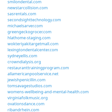
smilondental.com
newstarcollision.com
sasrentals.com
secondsighttechnology.com
michaelsarver.com
greengeckogrocer.com
hlathome-staging.com
wokteriyakitargetmall.com
lexingtondentalcenter.com
sydneyellis.com
crowndialysis.org
restauranttrainingprogram.com
allamericanpoolservice.net
jewishpenicillin.com
tomsavagestudios.com
womens-wellbeing-and-mental-health.com
virginiafolkmusic.org
ovationsdance.com
ribandrhein.com