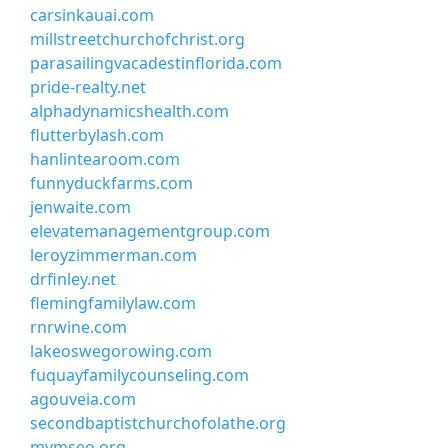
carsinkauai.com
millstreetchurchofchrist.org
parasailingvacadestinflorida.com
pride-realty.net
alphadynamicshealth.com
flutterbylash.com
hanlintearoom.com
funnyduckfarms.com
jenwaite.com
elevatemanagementgroup.com
leroyzimmerman.com
drfinley.net
flemingfamilylaw.com
rnrwine.com
lakeoswegorowing.com
fuquayfamilycounseling.com
agouveia.com
secondbaptistchurchofolathe.org
mymseo.org