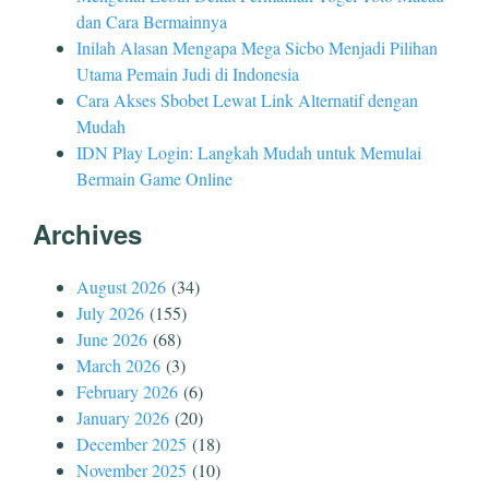
dan Cara Bermainnya
Inilah Alasan Mengapa Mega Sicbo Menjadi Pilihan
Utama Pemain Judi di Indonesia
Cara Akses Sbobet Lewat Link Alternatif dengan
Mudah
IDN Play Login: Langkah Mudah untuk Memulai
Bermain Game Online
Archives
August 2026
(34)
July 2026
(155)
June 2026
(68)
March 2026
(3)
February 2026
(6)
January 2026
(20)
December 2025
(18)
November 2025
(10)