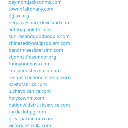
baymontjacksonms.com
townofaltonany.com
pglax.org
negativespacecleveland.com
liuteriapaoletti.com
sunriseandgoodpeople.com
chinesedrywallproblem.com
bendthreesistersinn.com
stjohns-flossmoor.org
funnyboneusa.com
cookiedustermusic.com
reconstructionensemble.org
kavitafabrics.com
luchavolcanica.com
holycownm.com
nationwidetruckservice.com
turtleclubpg.com
greatpacifictour.com
victoriaestrella.com