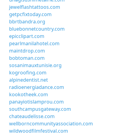
jewelflashtattoos.com
getpcfixtoday.com
bbrtbandra.org
bluebonnetcountry.com
epicclipart.com
pearlmanilahotel.com
maintdrop.com
bobtoman.com
sosanimauxtunisie.org
kogroofing.com
alpinedentist.net
radioenergiadance.com
kookotheek.com
panayiotislamprou.com
southcampusgateway.com
chateaudelisse.com
wellborncommunityassociation.com
wildwoodfilmfestival.com