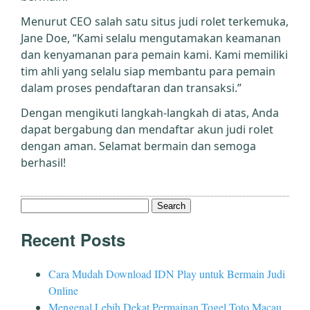
Menurut CEO salah satu situs judi rolet terkemuka,
Jane Doe, “Kami selalu mengutamakan keamanan
dan kenyamanan para pemain kami. Kami memiliki
tim ahli yang selalu siap membantu para pemain
dalam proses pendaftaran dan transaksi.”
Dengan mengikuti langkah-langkah di atas, Anda
dapat bergabung dan mendaftar akun judi rolet
dengan aman. Selamat bermain dan semoga
berhasil!
Search
for:
Recent Posts
Cara Mudah Download IDN Play untuk Bermain Judi
Online
Mengenal Lebih Dekat Permainan Togel Toto Macau