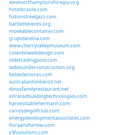
westnorthamptonshirejpu.org
hotelbrasile.com
fultonstreetjazz.com
bartlettevents.org
moveablecontainer.com
grupolareina.com
www.cherryvalleymuseum.com
cotentinwebdesign.com
oldetradingpost.com
ladiesunderconstruction.org
bebeslectores.com
australiantimberoil.net
dinosfamilyrestaurant.net
infraredbuildingtechnologies.com
harvesttablehermann.com
carrosdegolfclub.com
energydevelopmentassociates.com
floraandfarmer.com
s3fsolutions.com