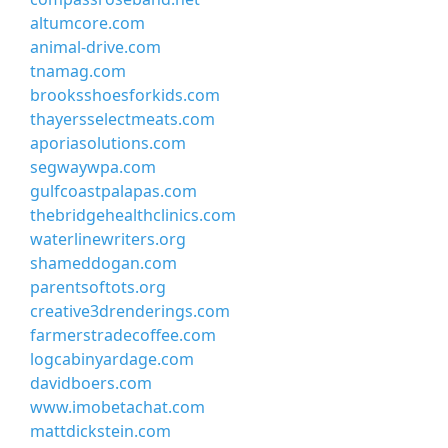
altumcore.com
animal-drive.com
tnamag.com
brooksshoesforkids.com
thayersselectmeats.com
aporiasolutions.com
segwaywpa.com
gulfcoastpalapas.com
thebridgehealthclinics.com
waterlinewriters.org
shameddogan.com
parentsoftots.org
creative3drenderings.com
farmerstradecoffee.com
logcabinyardage.com
davidboers.com
www.imobetachat.com
mattdickstein.com