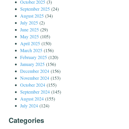
October 2025
(3)
September 2025
(24)
August 2025
(34)
July 2025
(2)
June 2025
(29)
May 2025
(105)
April 2025
(150)
March 2025
(156)
February 2025
(120)
January 2025
(156)
December 2024
(156)
November 2024
(153)
October 2024
(155)
September 2024
(145)
August 2024
(155)
July 2024
(124)
Categories