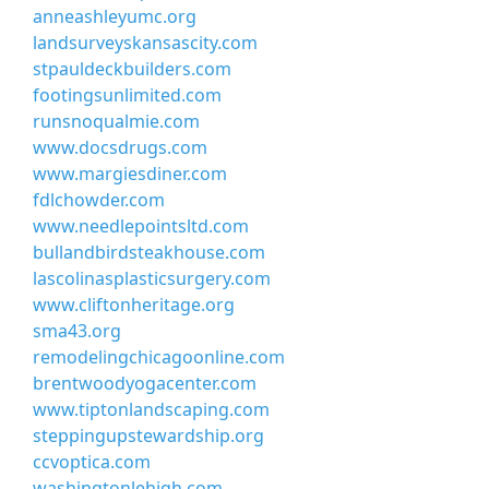
anneashleyumc.org
landsurveyskansascity.com
stpauldeckbuilders.com
footingsunlimited.com
runsnoqualmie.com
www.docsdrugs.com
www.margiesdiner.com
fdlchowder.com
www.needlepointsltd.com
bullandbirdsteakhouse.com
lascolinasplasticsurgery.com
www.cliftonheritage.org
sma43.org
remodelingchicagoonline.com
brentwoodyogacenter.com
www.tiptonlandscaping.com
steppingupstewardship.org
ccvoptica.com
washingtonlehigh.com