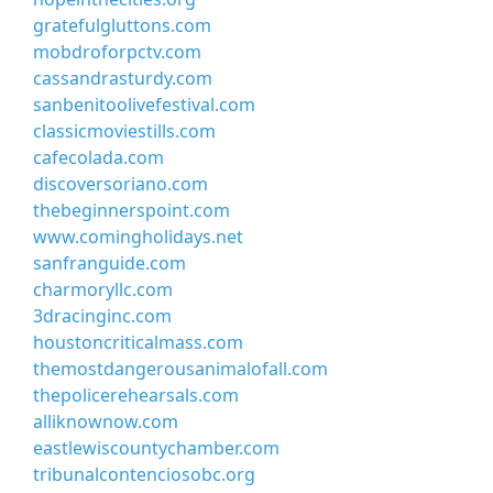
gratefulgluttons.com
mobdroforpctv.com
cassandrasturdy.com
sanbenitoolivefestival.com
classicmoviestills.com
cafecolada.com
discoversoriano.com
thebeginnerspoint.com
www.comingholidays.net
sanfranguide.com
charmoryllc.com
3dracinginc.com
houstoncriticalmass.com
themostdangerousanimalofall.com
thepolicerehearsals.com
alliknownow.com
eastlewiscountychamber.com
tribunalcontenciosobc.org