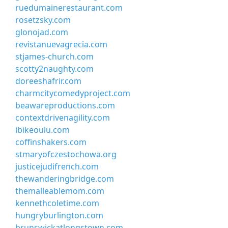
ruedumainerestaurant.com
rosetzsky.com
glonojad.com
revistanuevagrecia.com
stjames-church.com
scotty2naughty.com
doreeshafrir.com
charmcitycomedyproject.com
beawareproductions.com
contextdrivenagility.com
ibikeoulu.com
coffinshakers.com
stmaryofczestochowa.org
justicejudifrench.com
thewanderingbridge.com
themalleablemom.com
kennethcoletime.com
hungryburlington.com
brunswickatlongstown.com