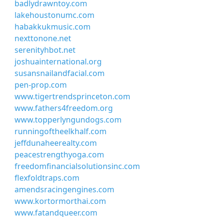
badlydrawntoy.com
lakehoustonumc.com
habakkukmusic.com
nexttonone.net
serenityhbot.net
joshuainternational.org
susansnailandfacial.com
pen-prop.com
www.tigertrendsprinceton.com
www.fathers4freedom.org
www.topperlyngundogs.com
runningoftheelkhalf.com
jeffdunaheerealty.com
peacestrengthyoga.com
freedomfinancialsolutionsinc.com
flexfoldtraps.com
amendsracingengines.com
www.kortormorthai.com
www.fatandqueer.com