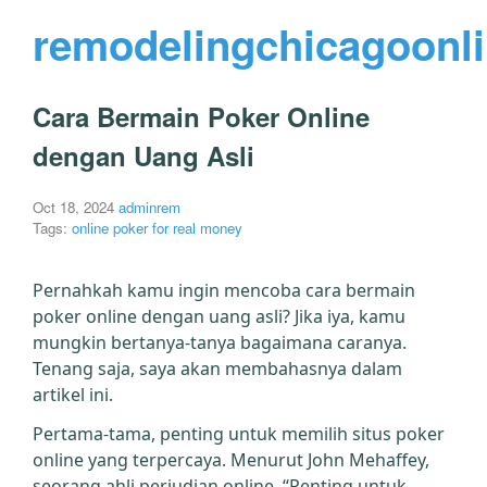
remodelingchicagoonl
Cara Bermain Poker Online
dengan Uang Asli
Oct 18, 2024
adminrem
Tags:
online poker for real money
Pernahkah kamu ingin mencoba cara bermain
poker online dengan uang asli? Jika iya, kamu
mungkin bertanya-tanya bagaimana caranya.
Tenang saja, saya akan membahasnya dalam
artikel ini.
Pertama-tama, penting untuk memilih situs poker
online yang terpercaya. Menurut John Mehaffey,
seorang ahli perjudian online, “Penting untuk