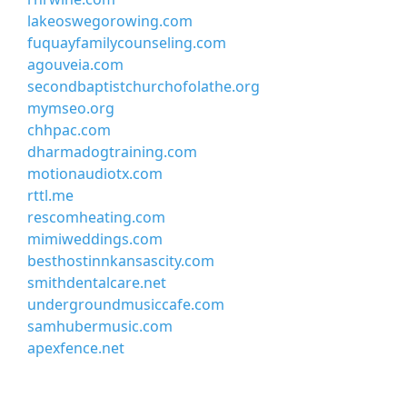
lakeoswegorowing.com
fuquayfamilycounseling.com
agouveia.com
secondbaptistchurchofolathe.org
mymseo.org
chhpac.com
dharmadogtraining.com
motionaudiotx.com
rttl.me
rescomheating.com
mimiweddings.com
besthostinnkansascity.com
smithdentalcare.net
undergroundmusiccafe.com
samhubermusic.com
apexfence.net