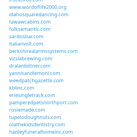
www.wordoflife2000.org
idahosquaredancing.com
tawawcabins.com
folksemantic.com
sardosbar.com
italianvolt.com
berkshirealarmssystems.com
vizslabrewing.com
dralanbittner.com
yannisandlemoni.com
weedpatchgazette.com
kblinc.com
eriesingletrack.com
pamperedpetsnorthport.com
rosiemade.com
tupelodoughnuts.com
olathekidsdentistry.com
hanleyfuneralhomeinc.com