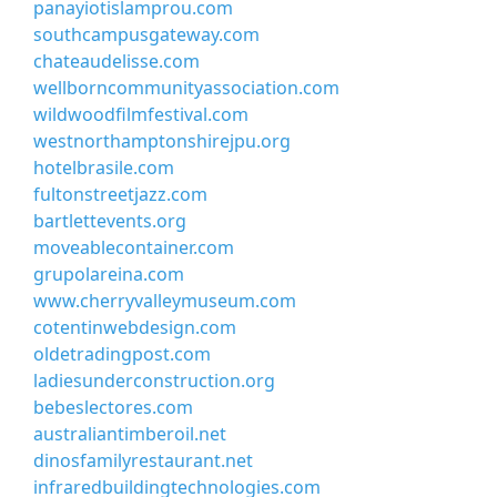
panayiotislamprou.com
southcampusgateway.com
chateaudelisse.com
wellborncommunityassociation.com
wildwoodfilmfestival.com
westnorthamptonshirejpu.org
hotelbrasile.com
fultonstreetjazz.com
bartlettevents.org
moveablecontainer.com
grupolareina.com
www.cherryvalleymuseum.com
cotentinwebdesign.com
oldetradingpost.com
ladiesunderconstruction.org
bebeslectores.com
australiantimberoil.net
dinosfamilyrestaurant.net
infraredbuildingtechnologies.com