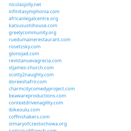
nicolasjolly.net
infinitasymphonia.com
africanlegalcentre.org
katsusushihouse.com
greelycommunity.org
ruedumainerestaurant.com
rosetzsky.com
glonojad.com
revistanuevagrecia.com
stjames-church.com
scotty2naughty.com
doreeshafrir.com
charmcitycomedyproject.com
beawareproductions.com
contextdrivenagility.com
ibikeoulu.com
coffinshakers.com
stmaryofczestochowa.org
justicejudifrench.com