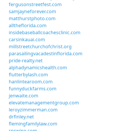
fergusonstreetfest.com
samjayneforever.com
matthurstphoto.com
alltheflorida.com
insidebaseballcoachesclinic.com
carsinkauai.com
millstreetchurchofchrist.org
parasailingvacadestinflorida.com
pride-realty.net
alphadynamicshealth.com
flutterbylash.com
hanlintearoom.com
funnyduckfarms.com
jenwaite.com
elevatemanagementgroup.com
leroyzimmerman.com
drfinley.net
flemingfamilylaw.com
rnrwine.com