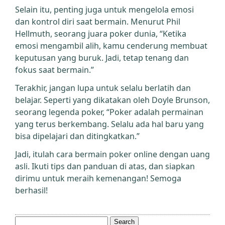
Selain itu, penting juga untuk mengelola emosi
dan kontrol diri saat bermain. Menurut Phil
Hellmuth, seorang juara poker dunia, “Ketika
emosi mengambil alih, kamu cenderung membuat
keputusan yang buruk. Jadi, tetap tenang dan
fokus saat bermain.”
Terakhir, jangan lupa untuk selalu berlatih dan
belajar. Seperti yang dikatakan oleh Doyle Brunson,
seorang legenda poker, “Poker adalah permainan
yang terus berkembang. Selalu ada hal baru yang
bisa dipelajari dan ditingkatkan.”
Jadi, itulah cara bermain poker online dengan uang
asli. Ikuti tips dan panduan di atas, dan siapkan
dirimu untuk meraih kemenangan! Semoga
berhasil!
Search