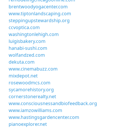
brentwoodyogacenter.com
www.tiptonlandscaping.com
steppingupstewardship.org
ccvoptica.com
washingtonlehigh.com
luigisbakery.com
hanabi-sushi.com
wolfandzed.com
dekuta.com
www.cinemabuzz.com
mixdepot.net
rosewoodmcs.com
sycamorehistory.org
cornerstonerealty.net
www.consciousnessandbiofeedback.org
www.iamzowilliams.com
www.hastingsgardencenter.com
pianoexplorer.net