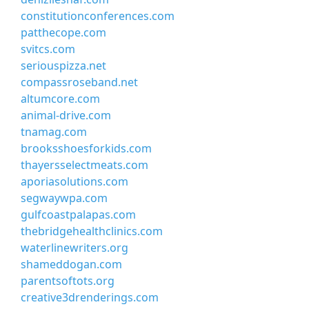
constitutionconferences.com
patthecope.com
svitcs.com
seriouspizza.net
compassroseband.net
altumcore.com
animal-drive.com
tnamag.com
brooksshoesforkids.com
thayersselectmeats.com
aporiasolutions.com
segwaywpa.com
gulfcoastpalapas.com
thebridgehealthclinics.com
waterlinewriters.org
shameddogan.com
parentsoftots.org
creative3drenderings.com