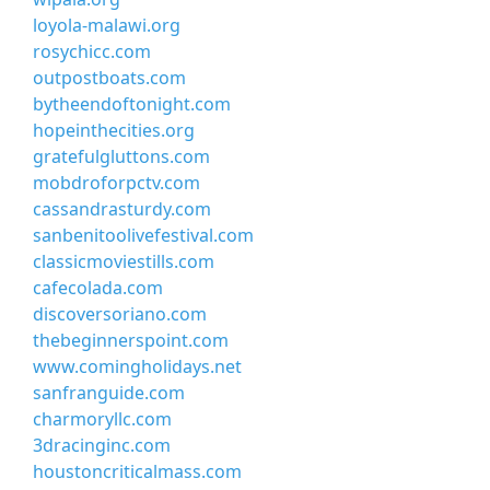
loyola-malawi.org
rosychicc.com
outpostboats.com
bytheendoftonight.com
hopeinthecities.org
gratefulgluttons.com
mobdroforpctv.com
cassandrasturdy.com
sanbenitoolivefestival.com
classicmoviestills.com
cafecolada.com
discoversoriano.com
thebeginnerspoint.com
www.comingholidays.net
sanfranguide.com
charmoryllc.com
3dracinginc.com
houstoncriticalmass.com