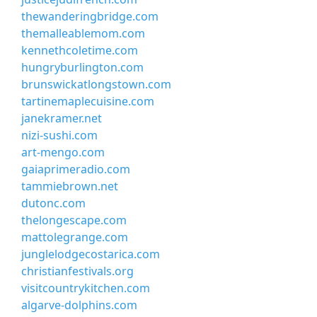
thewanderingbridge.com
themalleablemom.com
kennethcoletime.com
hungryburlington.com
brunswickatlongstown.com
tartinemaplecuisine.com
janekramer.net
nizi-sushi.com
art-mengo.com
gaiaprimeradio.com
tammiebrown.net
dutonc.com
thelongescape.com
mattolegrange.com
junglelodgecostarica.com
christianfestivals.org
visitcountrykitchen.com
algarve-dolphins.com