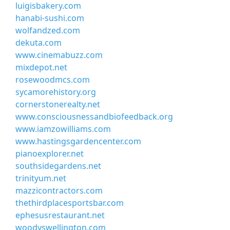
luigisbakery.com
hanabi-sushi.com
wolfandzed.com
dekuta.com
www.cinemabuzz.com
mixdepot.net
rosewoodmcs.com
sycamorehistory.org
cornerstonerealty.net
www.consciousnessandbiofeedback.org
www.iamzowilliams.com
www.hastingsgardencenter.com
pianoexplorer.net
southsidegardens.net
trinityum.net
mazzicontractors.com
thethirdplacesportsbar.com
ephesusrestaurant.net
woodyswellington.com