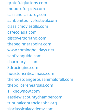
gratefulgluttons.com
mobdroforpctv.com
cassandrasturdy.com
sanbenitoolivefestival.com
classicmoviestills.com
cafecolada.com
discoversoriano.com
thebeginnerspoint.com
www.comingholidays.net
sanfranguide.com
charmoryllc.com
3dracinginc.com
houstoncriticalmass.com
themostdangerousanimalofall.com
thepolicerehearsals.com
alliknownow.com
eastlewiscountychamber.com
tribunalcontenciosobc.org
sloclassicalacademy.com