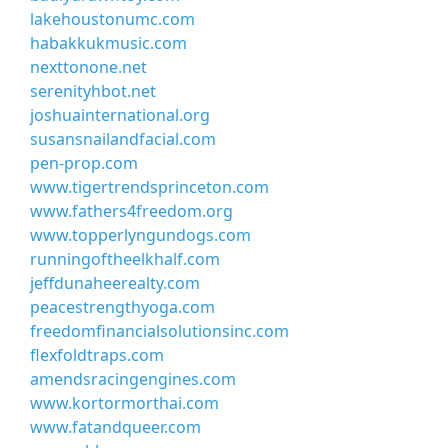
lakehoustonumc.com
habakkukmusic.com
nexttonone.net
serenityhbot.net
joshuainternational.org
susansnailandfacial.com
pen-prop.com
www.tigertrendsprinceton.com
www.fathers4freedom.org
www.topperlyngundogs.com
runningoftheelkhalf.com
jeffdunaheerealty.com
peacestrengthyoga.com
freedomfinancialsolutionsinc.com
flexfoldtraps.com
amendsracingengines.com
www.kortormorthai.com
www.fatandqueer.com