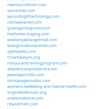
newstarcollision.com
sasrentals.com
secondsighttechnology.com
michaelsarver.com
greengeckogrocer.com
hlathome-staging.com
wokteriyakitargetmall.com
lexingtondentalcenter.com
sydneyellis.com
crowndialysis.org
restauranttrainingprogram.com
allamericanpoolservice.net
jewishpenicillin.com
tomsavagestudios.com
womens-wellbeing-and-mental-health.com
virginiafolkmusic.org
ovationsdance.com
ribandrhein.com