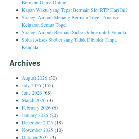
Bermain Game Online
Kapan Waktu yang Tepat Bermain Slot RTP Hari Ini?
Strategi Ampuh Menang Bermain Togel: Analisa
Keluaran Semua Togel
Strategi Ampuh Bermain Sicbo Online untuk Pemula
Solusi Akses Sbobet yang Tidak Diblokir Tanpa
Kendala
Archives
August 2026
(30)
July 2026
(155)
June 2026
(68)
March 2026
(3)
February 2026
(6)
January 2026
(20)
December 2025
(18)
November 2025
(10)
October 2025
(3)