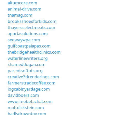
altumcore.com
animal-drive.com
tnamag.com
brooksshoesforkids.com
thayersselectmeats.com
aporiasolutions.com
segwaywpa.com
gulfcoastpalapas.com
thebridgehealthclinics.com
waterlinewriters.org
shameddogan.com
parentsoftots.org
creative3drenderings.com
farmerstradecoffee.com
logcabinyardage.com
davidboers.com
www.imobetachat.com
mattdickstein.com
badlydrawntoy.com