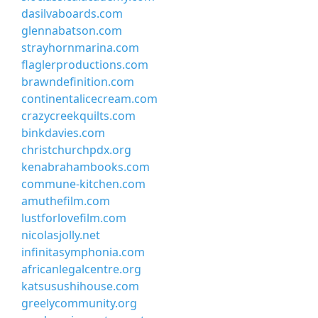
dasilvaboards.com
glennabatson.com
strayhornmarina.com
flaglerproductions.com
brawndefinition.com
continentalicecream.com
crazycreekquilts.com
binkdavies.com
christchurchpdx.org
kenabrahambooks.com
commune-kitchen.com
amuthefilm.com
lustforlovefilm.com
nicolasjolly.net
infinitasymphonia.com
africanlegalcentre.org
katsusushihouse.com
greelycommunity.org