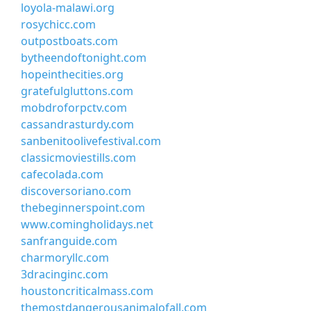
loyola-malawi.org
rosychicc.com
outpostboats.com
bytheendoftonight.com
hopeinthecities.org
gratefulgluttons.com
mobdroforpctv.com
cassandrasturdy.com
sanbenitoolivefestival.com
classicmoviestills.com
cafecolada.com
discoversoriano.com
thebeginnerspoint.com
www.comingholidays.net
sanfranguide.com
charmoryllc.com
3dracinginc.com
houstoncriticalmass.com
themostdangerousanimalofall.com