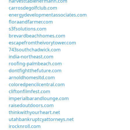
harvesttablehermann.com
carrosdegolfclub.com
energydevelopmentassociates.com
floraandfarmer.com
s3fsolutions.com
brevardbeachhomes.com
escapefromtheivorytower.com
743southchadwick.com
india-northeast.com
roofing-palmbeach.com
dontfightthefuture.com
arnoldhomesltd.com
coloredpencilcentral.com
cliftonfilmfest.com
imperialbarandlounge.com
raisedoutdoors.com
thinkwithyourheart.net
utahbankruptcyattorneys.net
irocknroll.com