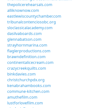
thepolicerehearsals.com
alliknownow.com
eastlewiscountychamber.com
tribunalcontenciosobc.org
sloclassicalacademy.com
dasilvaboards.com
glennabatson.com
strayhornmarina.com
flaglerproductions.com
brawndefinition.com
continentalicecream.com
crazycreekquilts.com
binkdavies.com
christchurchpdx.org
kenabrahambooks.com
commune-kitchen.com
amuthefilm.com
lustforlovefilm.com