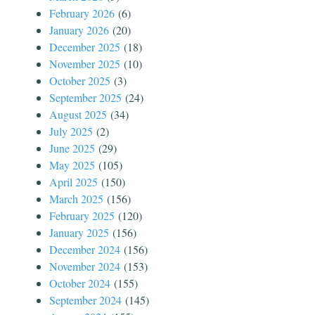
February 2026
(6)
January 2026
(20)
December 2025
(18)
November 2025
(10)
October 2025
(3)
September 2025
(24)
August 2025
(34)
July 2025
(2)
June 2025
(29)
May 2025
(105)
April 2025
(150)
March 2025
(156)
February 2025
(120)
January 2025
(156)
December 2024
(156)
November 2024
(153)
October 2024
(155)
September 2024
(145)