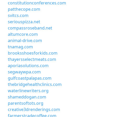
constitutionconferences.com
patthecope.com
svitcs.com
seriouspizza.net
compassroseband.net
altumcore.com
animal-drive.com
tnamag.com
brooksshoesforkids.com
thayersselectmeats.com
aporiasolutions.com
segwaywpa.com
gulfcoastpalapas.com
thebridgehealthclinics.com
waterlinewriters.org
shameddogan.com
parentsoftots.org
creative3drenderings.com
farmerstradecoffee.com