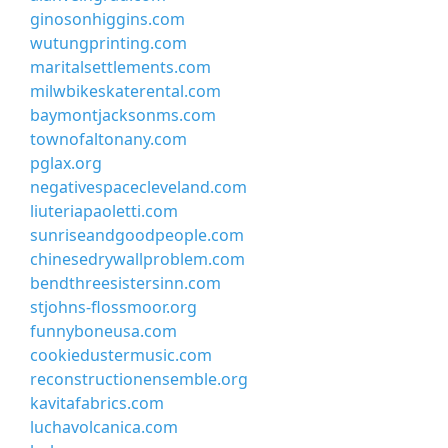
ginosonhiggins.com
wutungprinting.com
maritalsettlements.com
milwbikeskaterental.com
baymontjacksonms.com
townofaltonany.com
pglax.org
negativespacecleveland.com
liuteriapaoletti.com
sunriseandgoodpeople.com
chinesedrywallproblem.com
bendthreesistersinn.com
stjohns-flossmoor.org
funnyboneusa.com
cookiedustermusic.com
reconstructionensemble.org
kavitafabrics.com
luchavolcanica.com