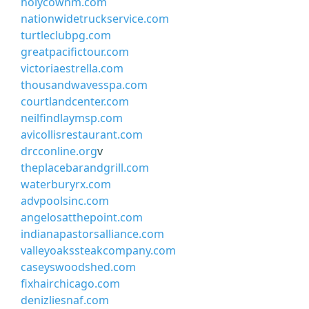
holycownm.com
nationwidetruckservice.com
turtleclubpg.com
greatpacifictour.com
victoriaestrella.com
thousandwavesspa.com
courtlandcenter.com
neilfindlaymsp.com
avicollisrestaurant.com
drcconline.org
v
theplacebarandgrill.com
waterburyrx.com
advpoolsinc.com
angelosatthepoint.com
indianapastorsalliance.com
valleyoakssteakcompany.com
caseyswoodshed.com
fixhairchicago.com
denizliesnaf.com