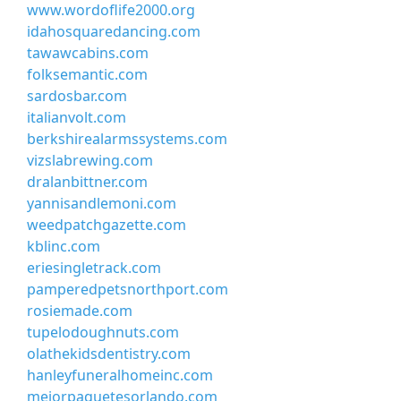
www.wordoflife2000.org
idahosquaredancing.com
tawawcabins.com
folksemantic.com
sardosbar.com
italianvolt.com
berkshirealarmssystems.com
vizslabrewing.com
dralanbittner.com
yannisandlemoni.com
weedpatchgazette.com
kblinc.com
eriesingletrack.com
pamperedpetsnorthport.com
rosiemade.com
tupelodoughnuts.com
olathekidsdentistry.com
hanleyfuneralhomeinc.com
mejorpaquetesorlando.com