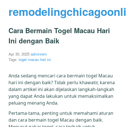
remodelingchicagoonl
Cara Bermain Togel Macau Hari
Ini dengan Baik
Apr 30, 2025
adminrem
Tags:
togel macau hari ini
Anda sedang mencari cara bermain togel Macau
hari ini dengan baik? Tidak perlu khawatir, karena
dalam artikel ini akan dijelaskan langkah-langkah
yang dapat Anda lakukan untuk memaksimalkan
peluang menang Anda.
Pertama-tama, penting untuk memahami aturan
dan cara bermain togel Macau dengan baik.
Menurut pakar togel, cara terbaik untuk