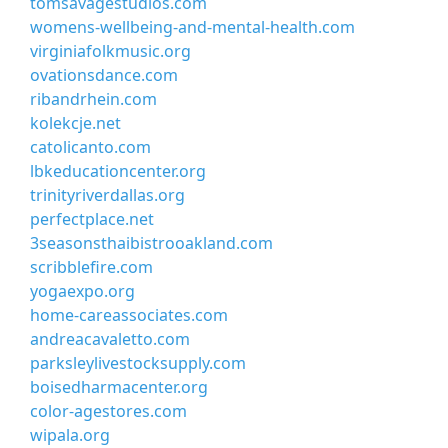
tomsavagestudios.com
womens-wellbeing-and-mental-health.com
virginiafolkmusic.org
ovationsdance.com
ribandrhein.com
kolekcje.net
catolicanto.com
lbkeducationcenter.org
trinityriverdallas.org
perfectplace.net
3seasonsthaibistrooakland.com
scribblefire.com
yogaexpo.org
home-careassociates.com
andreacavaletto.com
parksleylivestocksupply.com
boisedharmacenter.org
color-agestores.com
wipala.org