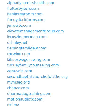
alphadynamicshealth.com
flutterbylash.com
hanlintearoom.com
funnyduckfarms.com
jenwaite.com
elevatemanagementgroup.com
leroyzimmerman.com
drfinley.net
flemingfamilylaw.com
rnrwine.com
lakeoswegorowing.com
fuquayfamilycounseling.com
agouveia.com
secondbaptistchurchofolathe.org
mymseo.org
chhpac.com
dharmadogtraining.com
motionaudiotx.com
rttl.me