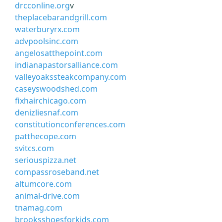
drcconline.org
v
theplacebarandgrill.com
waterburyrx.com
advpoolsinc.com
angelosatthepoint.com
indianapastorsalliance.com
valleyoakssteakcompany.com
caseyswoodshed.com
fixhairchicago.com
denizliesnaf.com
constitutionconferences.com
patthecope.com
svitcs.com
seriouspizza.net
compassroseband.net
altumcore.com
animal-drive.com
tnamag.com
brooksshoesforkids.com