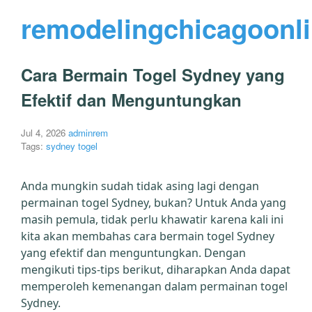
remodelingchicagoonl
Cara Bermain Togel Sydney yang
Efektif dan Menguntungkan
Jul 4, 2026
adminrem
Tags:
sydney togel
Anda mungkin sudah tidak asing lagi dengan
permainan togel Sydney, bukan? Untuk Anda yang
masih pemula, tidak perlu khawatir karena kali ini
kita akan membahas cara bermain togel Sydney
yang efektif dan menguntungkan. Dengan
mengikuti tips-tips berikut, diharapkan Anda dapat
memperoleh kemenangan dalam permainan togel
Sydney.