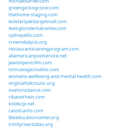
michaelsarver.com
greengeckogrocer.com
hlathome-staging.com
wokteriyakitargetmall.com
lexingtondentalcenter.com
sydneyellis.com
crowndialysis.org
restauranttrainingprogram.com
allamericanpoolservice.net
jewishpenicillin.com
tomsavagestudios.com
womens-wellbeing-and-mental-health.com
virginiafolkmusic.org
ovationsdance.com
ribandrhein.com
kolekcje.net
catolicanto.com
lbkeducationcenter.org
trinityriverdallas.org