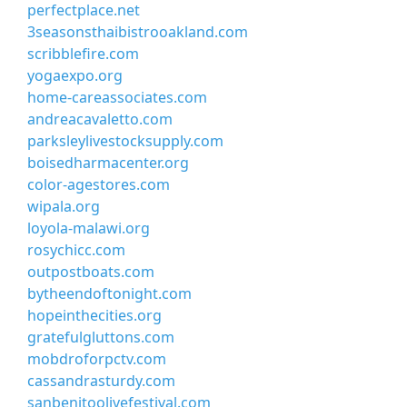
perfectplace.net
3seasonsthaibistrooakland.com
scribblefire.com
yogaexpo.org
home-careassociates.com
andreacavaletto.com
parksleylivestocksupply.com
boisedharmacenter.org
color-agestores.com
wipala.org
loyola-malawi.org
rosychicc.com
outpostboats.com
bytheendoftonight.com
hopeinthecities.org
gratefulgluttons.com
mobdroforpctv.com
cassandrasturdy.com
sanbenitoolivefestival.com