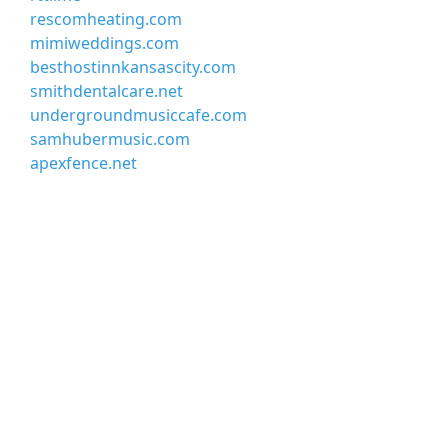
rescomheating.com
mimiweddings.com
besthostinnkansascity.com
smithdentalcare.net
undergroundmusiccafe.com
samhubermusic.com
apexfence.net