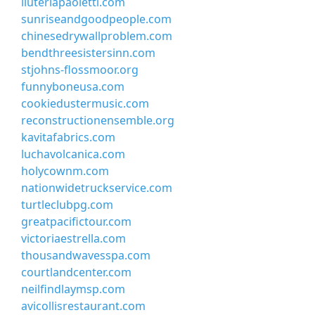
liuteriapaoletti.com
sunriseandgoodpeople.com
chinesedrywallproblem.com
bendthreesistersinn.com
stjohns-flossmoor.org
funnyboneusa.com
cookiedustermusic.com
reconstructionensemble.org
kavitafabrics.com
luchavolcanica.com
holycownm.com
nationwidetruckservice.com
turtleclubpg.com
greatpacifictour.com
victoriaestrella.com
thousandwavesspa.com
courtlandcenter.com
neilfindlaymsp.com
avicollisrestaurant.com