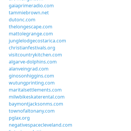
gaiaprimeradio.com
tammiebrown.net
dutonc.com
thelongescape.com
mattolegrange.com
junglelodgecostarica.com
christianfestivals.org
visitcountrykitchen.com
algarve-dolphins.com
alanveingrad.com
ginosonhiggins.com
wutungprinting.com
maritalsettlements.com
milwbikeskaterental.com
baymontjacksonms.com
townofaltonany.com
pglax.org
negativespacecleveland.com