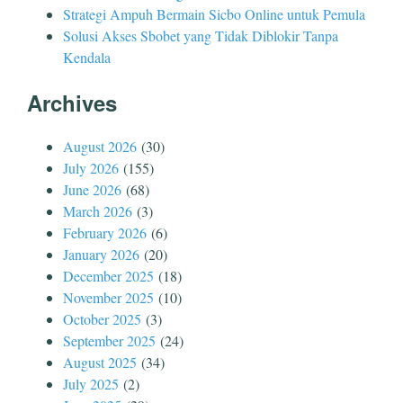
Strategi Ampuh Bermain Sicbo Online untuk Pemula
Solusi Akses Sbobet yang Tidak Diblokir Tanpa
Kendala
Archives
August 2026
(30)
July 2026
(155)
June 2026
(68)
March 2026
(3)
February 2026
(6)
January 2026
(20)
December 2025
(18)
November 2025
(10)
October 2025
(3)
September 2025
(24)
August 2025
(34)
July 2025
(2)