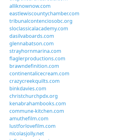
alliknownow.com
eastlewiscountychamber.com
tribunalcontenciosobc.org
sloclassicalacademy.com
dasilvaboards.com
glennabatson.com
strayhornmarina.com
flaglerproductions.com
brawndefinition.com
continentalicecream.com
crazycreekquilts.com
binkdavies.com
christchurchpdx.org
kenabrahambooks.com
commune-kitchen.com
amuthefilm.com
lustforlovefilm.com
nicolasjolly.net