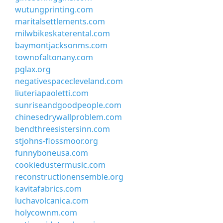
wutungprinting.com
maritalsettlements.com
milwbikeskaterental.com
baymontjacksonms.com
townofaltonany.com
pglax.org
negativespacecleveland.com
liuteriapaoletti.com
sunriseandgoodpeople.com
chinesedrywallproblem.com
bendthreesistersinn.com
stjohns-flossmoor.org
funnyboneusa.com
cookiedustermusic.com
reconstructionensemble.org
kavitafabrics.com
luchavolcanica.com
holycownm.com