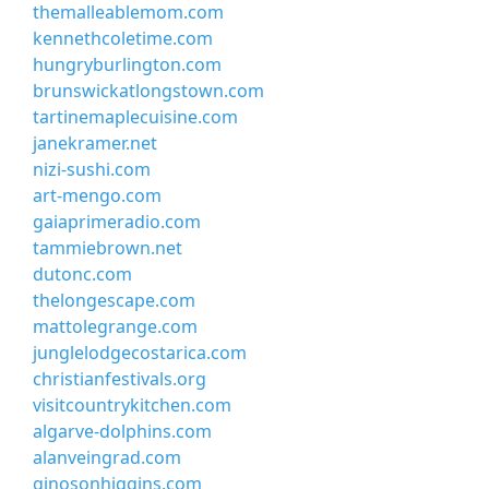
themalleablemom.com
kennethcoletime.com
hungryburlington.com
brunswickatlongstown.com
tartinemaplecuisine.com
janekramer.net
nizi-sushi.com
art-mengo.com
gaiaprimeradio.com
tammiebrown.net
dutonc.com
thelongescape.com
mattolegrange.com
junglelodgecostarica.com
christianfestivals.org
visitcountrykitchen.com
algarve-dolphins.com
alanveingrad.com
ginosonhiggins.com