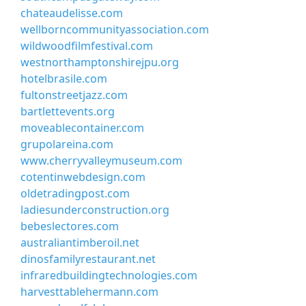
chateaudelisse.com
wellborncommunityassociation.com
wildwoodfilmfestival.com
westnorthamptonshirejpu.org
hotelbrasile.com
fultonstreetjazz.com
bartlettevents.org
moveablecontainer.com
grupolareina.com
www.cherryvalleymuseum.com
cotentinwebdesign.com
oldetradingpost.com
ladiesunderconstruction.org
bebeslectores.com
australiantimberoil.net
dinosfamilyrestaurant.net
infraredbuildingtechnologies.com
harvesttablehermann.com