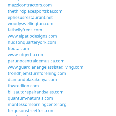
mazzicontractors.com
thethirdplacesportsbar.com
ephesusrestaurant.net
woodyswellington.com
fatbellyfreds.com
www.elpatiodesigns.com
hudsonquarteryork.com
fibota.com
www.cdgerba.com
parunocentraldemusica.com
www.guardianangelassistedliving.com
trondhjemsturnforening.com
diamondplazakenya.com
tbwredlion.com
billsautorepairandsales.com
quantum-naturals.com
montessorilearningcenter.org
fergusonstreetfest.com