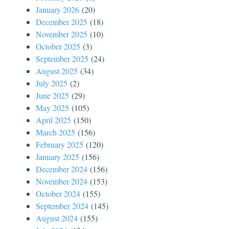
January 2026
(20)
December 2025
(18)
November 2025
(10)
October 2025
(3)
September 2025
(24)
August 2025
(34)
July 2025
(2)
June 2025
(29)
May 2025
(105)
April 2025
(150)
March 2025
(156)
February 2025
(120)
January 2025
(156)
December 2024
(156)
November 2024
(153)
October 2024
(155)
September 2024
(145)
August 2024
(155)