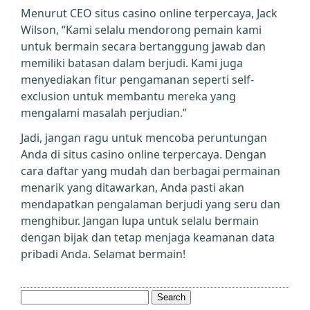
Menurut CEO situs casino online terpercaya, Jack
Wilson, “Kami selalu mendorong pemain kami
untuk bermain secara bertanggung jawab dan
memiliki batasan dalam berjudi. Kami juga
menyediakan fitur pengamanan seperti self-
exclusion untuk membantu mereka yang
mengalami masalah perjudian.”
Jadi, jangan ragu untuk mencoba peruntungan
Anda di situs casino online terpercaya. Dengan
cara daftar yang mudah dan berbagai permainan
menarik yang ditawarkan, Anda pasti akan
mendapatkan pengalaman berjudi yang seru dan
menghibur. Jangan lupa untuk selalu bermain
dengan bijak dan tetap menjaga keamanan data
pribadi Anda. Selamat bermain!
Search