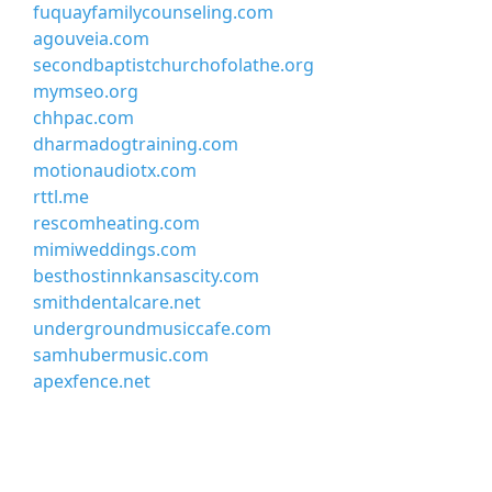
fuquayfamilycounseling.com
agouveia.com
secondbaptistchurchofolathe.org
mymseo.org
chhpac.com
dharmadogtraining.com
motionaudiotx.com
rttl.me
rescomheating.com
mimiweddings.com
besthostinnkansascity.com
smithdentalcare.net
undergroundmusiccafe.com
samhubermusic.com
apexfence.net