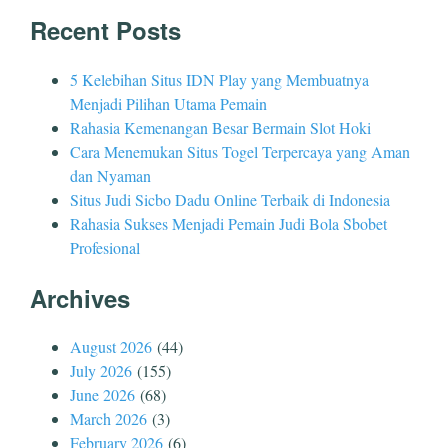
for:
Recent Posts
5 Kelebihan Situs IDN Play yang Membuatnya
Menjadi Pilihan Utama Pemain
Rahasia Kemenangan Besar Bermain Slot Hoki
Cara Menemukan Situs Togel Terpercaya yang Aman
dan Nyaman
Situs Judi Sicbo Dadu Online Terbaik di Indonesia
Rahasia Sukses Menjadi Pemain Judi Bola Sbobet
Profesional
Archives
August 2026
(44)
July 2026
(155)
June 2026
(68)
March 2026
(3)
February 2026
(6)