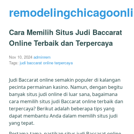
remodelingchicagoonl
Cara Memilih Situs Judi Baccarat
Online Terbaik dan Terpercaya
Nov 10, 2024
adminrem
Tags:
judi baccarat online terpercaya
Judi Baccarat online semakin populer di kalangan
pecinta permainan kasino. Namun, dengan begitu
banyak situs judi online di luar sana, bagaimana
cara memilih situs judi Baccarat online terbaik dan
terpercaya? Berikut adalah beberapa tips yang
dapat membantu Anda dalam memilih situs judi
yang tepat.
Pertama-tama, pastikan situs judi Baccarat online