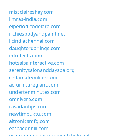
missclaireshay.com
limras-india.com
elperiodicodelara.com
richiesbodyandpaint.net
licindiachennai.com
daughterdarlings.com
infodeets.com
hotsalsainteractive.com
serenitysalonanddayspa.org
cedarcafeonline.com
acfurnituregiant.com
undertenminutes.com
omnivere.com
rasadantips.com
newtimbuktu.com
altronicsmfg.com
eatbaconhill.com
programmingassignmentshelp.net