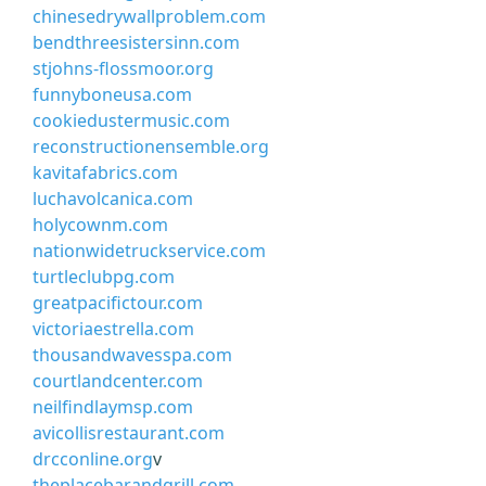
chinesedrywallproblem.com
bendthreesistersinn.com
stjohns-flossmoor.org
funnyboneusa.com
cookiedustermusic.com
reconstructionensemble.org
kavitafabrics.com
luchavolcanica.com
holycownm.com
nationwidetruckservice.com
turtleclubpg.com
greatpacifictour.com
victoriaestrella.com
thousandwavesspa.com
courtlandcenter.com
neilfindlaymsp.com
avicollisrestaurant.com
drcconline.org
v
theplacebarandgrill.com