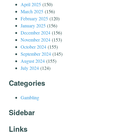
April 2025
(150)
March 2025
(156)
February 2025
(120)
January 2025
(156)
December 2024
(156)
November 2024
(153)
October 2024
(155)
September 2024
(145)
August 2024
(155)
July 2024
(124)
Categories
Gambling
Sidebar
Links