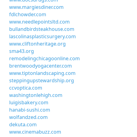
www.margiesdiner.com
fdlchowder.com
www.needlepointsltd.com
bullandbirdsteakhouse.com
lascolinasplasticsurgery.com
www.cliftonheritage.org
sma43.org
remodelingchicagoonline.com
brentwoodyogacenter.com
www.tiptonlandscaping.com
steppingupstewardship.org
ccvoptica.com
washingtonlehigh.com
luigisbakery.com
hanabi-sushi.com
wolfandzed.com
dekuta.com
www.cinemabuzz.com