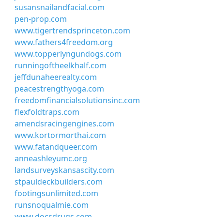
susansnailandfacial.com
pen-prop.com
www.tigertrendsprinceton.com
www.fathers4freedom.org
www.topperlyngundogs.com
runningoftheelkhalf.com
jeffdunaheerealty.com
peacestrengthyoga.com
freedomfinancialsolutionsinc.com
flexfoldtraps.com
amendsracingengines.com
www.kortormorthai.com
www.fatandqueer.com
anneashleyumc.org
landsurveyskansascity.com
stpauldeckbuilders.com
footingsunlimited.com
runsnoqualmie.com
www.docsdrugs.com