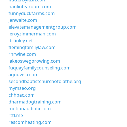
hanlintearoom.com
funnyduckfarms.com
jenwaite.com
elevatemanagementgroup.com
leroyzimmerman.com
drfinley.net
flemingfamilylaw.com
rnrwine.com
lakeoswegorowing.com
fuquayfamilycounseling.com
agouveia.com
secondbaptistchurchofolathe.org
mymseo.org
chhpac.com
dharmadogtraining.com
motionaudiotx.com
rttl.me
rescomheating.com