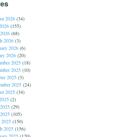
ves
st 2026
(34)
 2026
(155)
 2026
(68)
h 2026
(3)
uary 2026
(6)
ary 2026
(20)
mber 2025
(18)
mber 2025
(10)
ber 2025
(3)
ember 2025
(24)
st 2025
(34)
 2025
(2)
 2025
(29)
2025
(105)
l 2025
(150)
h 2025
(156)
uary 2025
(120)