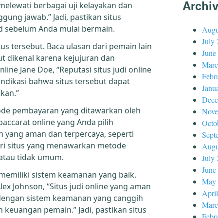
Archi
melewati berbagai uji kelayakan dan
gung jawab.” Jadi, pastikan situs
lid sebelum Anda mulai bermain.
Augu
July
itus tersebut. Baca ulasan dari pemain lain
June
ut dikenal karena kejujuran dan
Marc
line Jane Doe, “Reputasi situs judi online
Febr
indikasi bahwa situs tersebut dapat
Janu
kan.”
Dece
tode pembayaran yang ditawarkan oleh
Nove
 baccarat online yang Anda pilih
Octo
yang aman dan terpercaya, seperti
Sept
dari situs yang menawarkan metode
Augu
atau tidak umum.
July
June
t memiliki sistem keamanan yang baik.
May 
x Johnson, “Situs judi online yang aman
Apri
 dengan sistem keamanan yang canggih
Marc
 keuangan pemain.” Jadi, pastikan situs
Febr