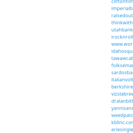
cliftonfi
imperial
raisedou
thinkwith
utahbank
irocknrol
www.word
idahosqu
tawawcab
folksema
sardosba
italianvo
berkshir
vizslabr
dralanbit
yannisan
weedpatc
kblinc.c
eriesingl