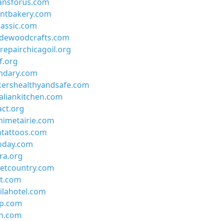
ansforus.com
ntbakery.com
lassic.com
idewoodcrafts.com
repairchicagoil.org
f.org
endary.com
ershealthyandsafe.com
aliankitchen.com
ct.org
himetairie.com
htattoos.com
today.com
ra.org
etcountry.com
rt.com
ilahotel.com
p.com
n.com