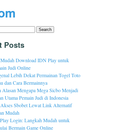
com
t Posts
 Mudah Download IDN Play untuk
ain Judi Online
enal Lebih Dekat Permainan Togel Toto
u dan Cara Bermainnya
ah Alasan Mengapa Mega Sicbo Menjadi
an Utama Pemain Judi di Indonesia
 Akses Sbobet Lewat Link Alternatif
an Mudah
Play Login: Langkah Mudah untuk
lai Bermain Game Online