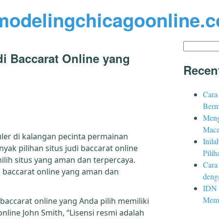
modelingchicagoonline.
Search
di Baccarat Online yang
for:
Recen
Cara
Berm
Meng
Maca
uler di kalangan pecinta permainan
Inil
ak pilihan situs judi baccarat online
Pilih
ilih situs yang aman dan terpercaya.
Cara
i baccarat online yang aman dan
deng
IDN 
Memu
 baccarat online yang Anda pilih memiliki
online John Smith, “Lisensi resmi adalah