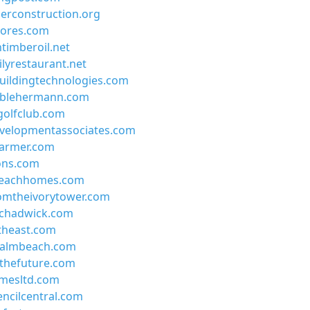
erconstruction.org
tores.com
ntimberoil.net
lyrestaurant.net
uildingtechnologies.com
ablehermann.com
golfclub.com
velopmentassociates.com
farmer.com
ons.com
beachhomes.com
omtheivorytower.com
chadwick.com
theast.com
palmbeach.com
tthefuture.com
mesltd.com
ncilcentral.com