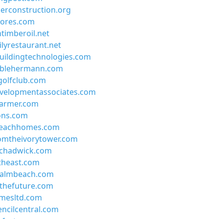
erconstruction.org
tores.com
ntimberoil.net
lyrestaurant.net
uildingtechnologies.com
ablehermann.com
golfclub.com
velopmentassociates.com
farmer.com
ons.com
beachhomes.com
omtheivorytower.com
chadwick.com
theast.com
palmbeach.com
tthefuture.com
mesltd.com
ncilcentral.com