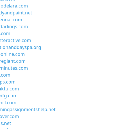
codelara.com
dyandpaint.net
hennai.com
darlings.com
s.com
nteractive.com
salonanddayspa.org
eonline.com
regiant.com
minutes.com
.com
ips.com
uktu.com
smfg.com
ill.com
ingassignmentshelp.net
pover.com
s.net