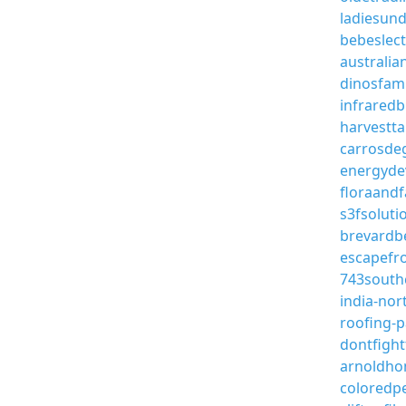
ladiesund
bebeslec
australia
dinosfami
infraredb
harvestt
carrosde
energyde
floraand
s3fsoluti
brevard
escapefr
743south
india-nor
roofing-
dontfigh
arnoldho
coloredpe