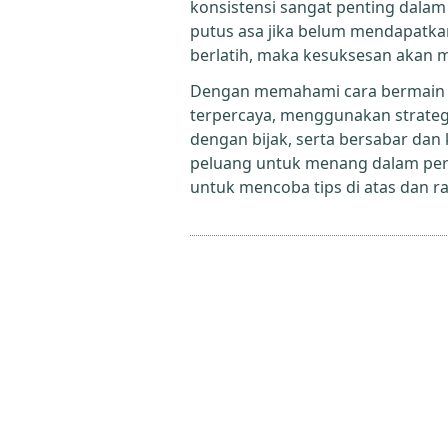
konsistensi sangat penting dalam
putus asa jika belum mendapatka
berlatih, maka kesuksesan akan 
Dengan memahami cara bermain to
terpercaya, menggunakan strateg
dengan bijak, serta bersabar dan
peluang untuk menang dalam perma
untuk mencoba tips di atas dan 