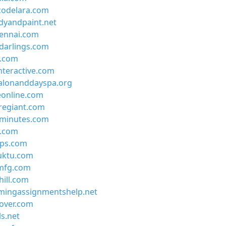
codelara.com
dyandpaint.net
hennai.com
darlings.com
s.com
nteractive.com
salonanddayspa.org
eonline.com
regiant.com
minutes.com
.com
ips.com
uktu.com
smfg.com
ill.com
ingassignmentshelp.net
pover.com
s.net