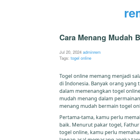
re
Cara Menang Mudah Be
Jul 20, 2024
adminrem
Tags:
togel online
Togel online memang menjadi sal
di Indonesia. Banyak orang yang
dalam memenangkan togel online
mudah menang dalam permainan in
menang mudah bermain togel onlin
Pertama-tama, kamu perlu memah
baik. Menurut pakar togel, Fath
togel online, kamu perlu memaham
Jangan asal memasang angka tan