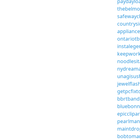
paydaylo
thebelmo
safewayc
countrys
appliance
ontariotb
instaleg
keepwork
noodlesit
nydreama
unagisus
jewelflas
getpcfix
bbrtband
bluebonn
epicclipa
pearlman
maintdro
bobtoma