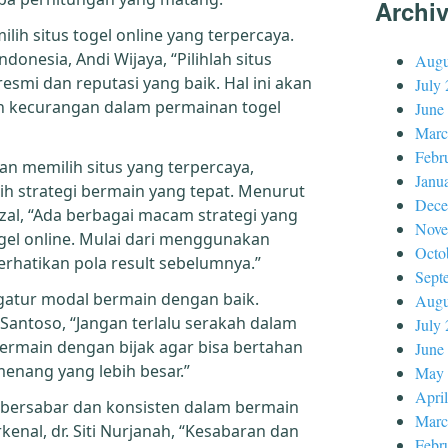
Archi
ilih situs togel online yang terpercaya.
donesia, Andi Wijaya, “Pilihlah situs
Augu
 resmi dan reputasi yang baik. Hal ini akan
July
an kecurangan dalam permainan togel
June
Marc
Febr
n memilih situs yang terpercaya,
Janu
ih strategi bermain yang tepat. Menurut
Dece
izal, “Ada berbagai macam strategi yang
Nove
gel online. Mulai dari menggunakan
Octo
hatikan pola result sebelumnya.”
Sept
ngatur modal bermain dengan baik.
Augu
antoso, “Jangan terlalu serakah dalam
July
rmain dengan bijak agar bisa bertahan
June
menang yang lebih besar.”
May 
Apri
lu bersabar dan konsisten dalam bermain
Marc
kenal, dr. Siti Nurjanah, “Kesabaran dan
Febr