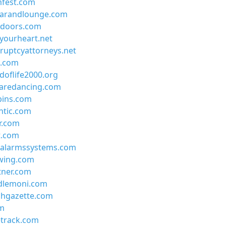
lmfest.com
barandlounge.com
tdoors.com
yourheart.net
ruptcyattorneys.net
l.com
oflife2000.org
aredancing.com
ins.com
ntic.com
r.com
lt.com
ealarmssystems.com
ewing.com
tner.com
dlemoni.com
hgazette.com
om
etrack.com