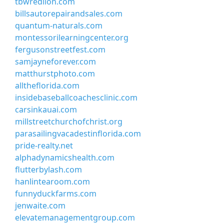
tbwredlion.com
billsautorepairandsales.com
quantum-naturals.com
montessorilearningcenter.org
fergusonstreetfest.com
samjayneforever.com
matthurstphoto.com
alltheflorida.com
insidebaseballcoachesclinic.com
carsinkauai.com
millstreetchurchofchrist.org
parasailingvacadestinflorida.com
pride-realty.net
alphadynamicshealth.com
flutterbylash.com
hanlintearoom.com
funnyduckfarms.com
jenwaite.com
elevatemanagementgroup.com