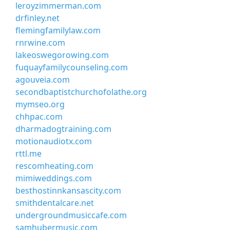
leroyzimmerman.com
drfinley.net
flemingfamilylaw.com
rnrwine.com
lakeoswegorowing.com
fuquayfamilycounseling.com
agouveia.com
secondbaptistchurchofolathe.org
mymseo.org
chhpac.com
dharmadogtraining.com
motionaudiotx.com
rttl.me
rescomheating.com
mimiweddings.com
besthostinnkansascity.com
smithdentalcare.net
undergroundmusiccafe.com
samhubermusic.com