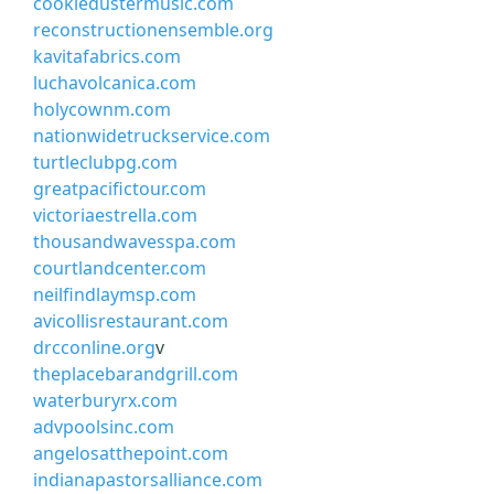
cookiedustermusic.com
reconstructionensemble.org
kavitafabrics.com
luchavolcanica.com
holycownm.com
nationwidetruckservice.com
turtleclubpg.com
greatpacifictour.com
victoriaestrella.com
thousandwavesspa.com
courtlandcenter.com
neilfindlaymsp.com
avicollisrestaurant.com
drcconline.org
v
theplacebarandgrill.com
waterburyrx.com
advpoolsinc.com
angelosatthepoint.com
indianapastorsalliance.com