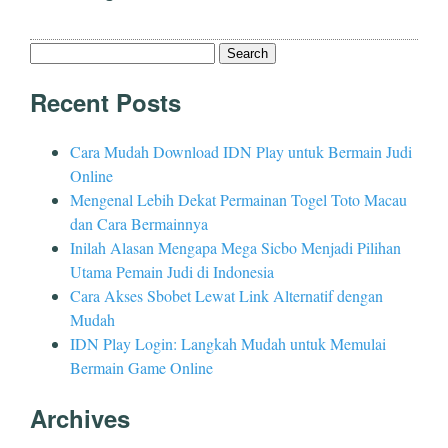
Search
for:
Recent Posts
Cara Mudah Download IDN Play untuk Bermain Judi
Online
Mengenal Lebih Dekat Permainan Togel Toto Macau
dan Cara Bermainnya
Inilah Alasan Mengapa Mega Sicbo Menjadi Pilihan
Utama Pemain Judi di Indonesia
Cara Akses Sbobet Lewat Link Alternatif dengan
Mudah
IDN Play Login: Langkah Mudah untuk Memulai
Bermain Game Online
Archives