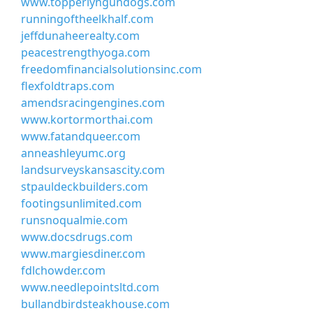
www.topperlyngundogs.com
runningoftheelkhalf.com
jeffdunaheerealty.com
peacestrengthyoga.com
freedomfinancialsolutionsinc.com
flexfoldtraps.com
amendsracingengines.com
www.kortormorthai.com
www.fatandqueer.com
anneashleyumc.org
landsurveyskansascity.com
stpauldeckbuilders.com
footingsunlimited.com
runsnoqualmie.com
www.docsdrugs.com
www.margiesdiner.com
fdlchowder.com
www.needlepointsltd.com
bullandbirdsteakhouse.com