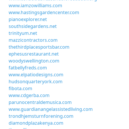
www.iamzowilliams.com
www.hastingsgardencenter.com
pianoexplorer.net
southsidegardens.net
trinityum.net
mazzicontractors.com
thethirdplacesportsbar.com
ephesusrestaurant.net
woodyswellington.com
fatbellyfreds.com
www.elpatiodesigns.com
hudsonquarteryork.com
fibota.com
www.cdgerba.com
parunocentraldemusica.com
www.guardianangelassistedliving.com
trondhjemsturnforening.com
diamondplazakenya.com