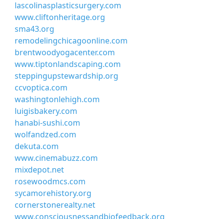
lascolinasplasticsurgery.com
www.cliftonheritage.org
sma43.org
remodelingchicagoonline.com
brentwoodyogacenter.com
www.tiptonlandscaping.com
steppingupstewardship.org
ccvoptica.com
washingtonlehigh.com
luigisbakery.com
hanabi-sushi.com
wolfandzed.com
dekuta.com
www.cinemabuzz.com
mixdepot.net
rosewoodmcs.com
sycamorehistory.org
cornerstonerealty.net
www.consciousnessandbiofeedback.org