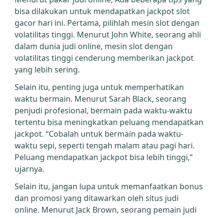
bisa dilakukan untuk mendapatkan jackpot slot
gacor hari ini. Pertama, pilihlah mesin slot dengan
volatilitas tinggi. Menurut John White, seorang ahli
dalam dunia judi online, mesin slot dengan
volatilitas tinggi cenderung memberikan jackpot
yang lebih sering.
Selain itu, penting juga untuk memperhatikan
waktu bermain. Menurut Sarah Black, seorang
penjudi profesional, bermain pada waktu-waktu
tertentu bisa meningkatkan peluang mendapatkan
jackpot. “Cobalah untuk bermain pada waktu-
waktu sepi, seperti tengah malam atau pagi hari.
Peluang mendapatkan jackpot bisa lebih tinggi,”
ujarnya.
Selain itu, jangan lupa untuk memanfaatkan bonus
dan promosi yang ditawarkan oleh situs judi
online. Menurut Jack Brown, seorang pemain judi