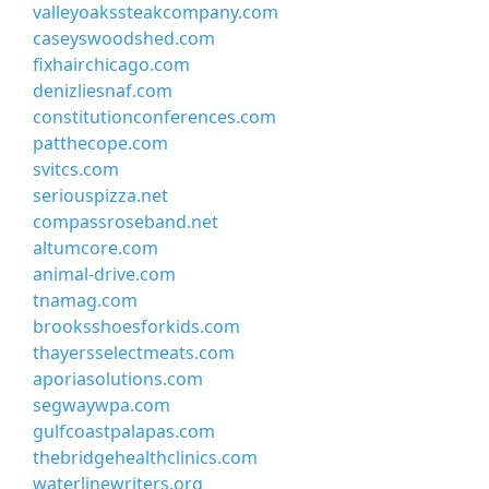
valleyoakssteakcompany.com
caseyswoodshed.com
fixhairchicago.com
denizliesnaf.com
constitutionconferences.com
patthecope.com
svitcs.com
seriouspizza.net
compassroseband.net
altumcore.com
animal-drive.com
tnamag.com
brooksshoesforkids.com
thayersselectmeats.com
aporiasolutions.com
segwaywpa.com
gulfcoastpalapas.com
thebridgehealthclinics.com
waterlinewriters.org