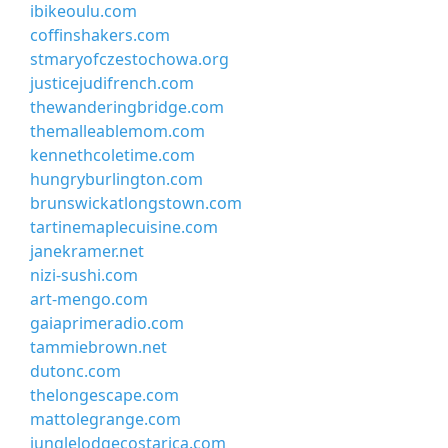
ibikeoulu.com
coffinshakers.com
stmaryofczestochowa.org
justicejudifrench.com
thewanderingbridge.com
themalleablemom.com
kennethcoletime.com
hungryburlington.com
brunswickatlongstown.com
tartinemaplecuisine.com
janekramer.net
nizi-sushi.com
art-mengo.com
gaiaprimeradio.com
tammiebrown.net
dutonc.com
thelongescape.com
mattolegrange.com
junglelodgecostarica.com