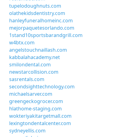
tupelodoughnuts.com
olathekidsdentistry.com
hanleyfuneralhomeinc.com
mejorpaquetesorlando.com
1stand10sportsbarandgrill.com
w4btx.com
angelstouchnaillash.com
kabbalahacademy.net
smilondental.com
newstarcollision.com
sasrentals.com
secondsighttechnology.com
michaelsarver.com
greengeckogrocer.com
hlathome-staging.com
wokteriyakitargetmall.com
lexingtondentalcenter.com
sydneyellis.com