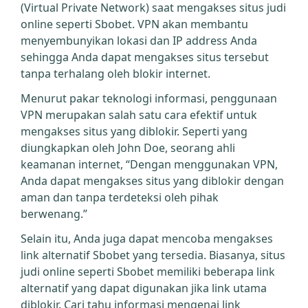
(Virtual Private Network) saat mengakses situs judi
online seperti Sbobet. VPN akan membantu
menyembunyikan lokasi dan IP address Anda
sehingga Anda dapat mengakses situs tersebut
tanpa terhalang oleh blokir internet.
Menurut pakar teknologi informasi, penggunaan
VPN merupakan salah satu cara efektif untuk
mengakses situs yang diblokir. Seperti yang
diungkapkan oleh John Doe, seorang ahli
keamanan internet, “Dengan menggunakan VPN,
Anda dapat mengakses situs yang diblokir dengan
aman dan tanpa terdeteksi oleh pihak
berwenang.”
Selain itu, Anda juga dapat mencoba mengakses
link alternatif Sbobet yang tersedia. Biasanya, situs
judi online seperti Sbobet memiliki beberapa link
alternatif yang dapat digunakan jika link utama
diblokir. Cari tahu informasi mengenai link