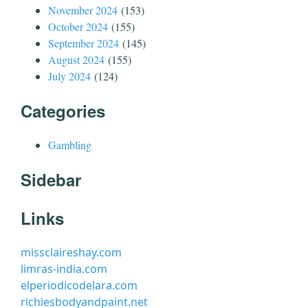
November 2024
(153)
October 2024
(155)
September 2024
(145)
August 2024
(155)
July 2024
(124)
Categories
Gambling
Sidebar
Links
missclaireshay.com
limras-india.com
elperiodicodelara.com
richiesbodyandpaint.net