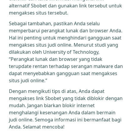
alternatif Sbobet dan gunakan link tersebut untuk
mengakses situs tersebut.
Sebagai tambahan, pastikan Anda selalu
memperbarui perangkat lunak dan browser Anda.
Hal ini penting untuk menghindari gangguan saat
mengakses situs judi online. Menurut studi yang
dilakukan oleh University of Technology,
“Perangkat lunak dan browser yang tidak
terupdate rentan terhadap serangan malware dan
dapat menyebabkan gangguan saat mengakses
situs judi online.”
Dengan mengikuti tips di atas, Anda dapat
mengakses link Sbobet yang tidak diblokir dengan
mudah. Jangan biarkan blokir internet
menghalangi kesenangan Anda dalam bermain
judi online. Semoga informasi ini bermanfaat bagi
Anda. Selamat mencoba!