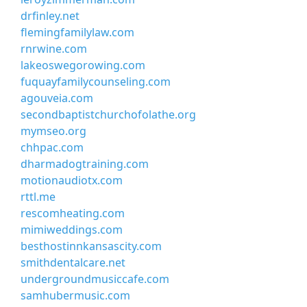
drfinley.net
flemingfamilylaw.com
rnrwine.com
lakeoswegorowing.com
fuquayfamilycounseling.com
agouveia.com
secondbaptistchurchofolathe.org
mymseo.org
chhpac.com
dharmadogtraining.com
motionaudiotx.com
rttl.me
rescomheating.com
mimiweddings.com
besthostinnkansascity.com
smithdentalcare.net
undergroundmusiccafe.com
samhubermusic.com