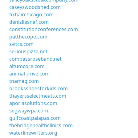
caseyswoodshed.com
fixhairchicago.com
denizliesnaf.com
constitutionconferences.com
patthecope.com
svitcs.com
seriouspizza.net
compassroseband.net
altumcore.com
animal-drive.com
tnamag.com
brooksshoesforkids.com
thayersselectmeats.com
aporiasolutions.com
segwaywpa.com
gulfcoastpalapas.com
thebridgehealthclinics.com
waterlinewriters.org