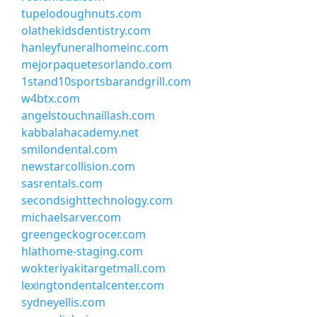
tupelodoughnuts.com
olathekidsdentistry.com
hanleyfuneralhomeinc.com
mejorpaquetesorlando.com
1stand10sportsbarandgrill.com
w4btx.com
angelstouchnaillash.com
kabbalahacademy.net
smilondental.com
newstarcollision.com
sasrentals.com
secondsighttechnology.com
michaelsarver.com
greengeckogrocer.com
hlathome-staging.com
wokteriyakitargetmall.com
lexingtondentalcenter.com
sydneyellis.com