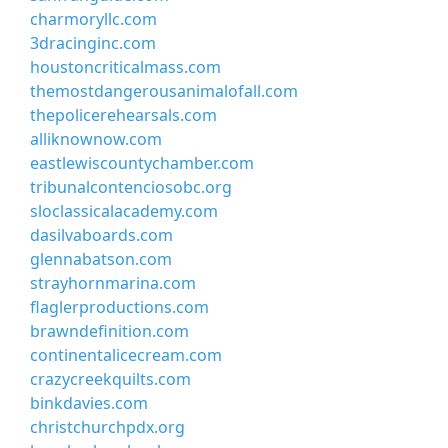
charmoryllc.com
3dracinginc.com
houstoncriticalmass.com
themostdangerousanimalofall.com
thepolicerehearsals.com
alliknownow.com
eastlewiscountychamber.com
tribunalcontenciosobc.org
sloclassicalacademy.com
dasilvaboards.com
glennabatson.com
strayhornmarina.com
flaglerproductions.com
brawndefinition.com
continentalicecream.com
crazycreekquilts.com
binkdavies.com
christchurchpdx.org