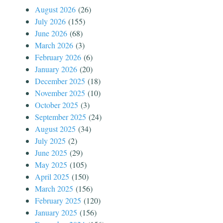
August 2026
(26)
July 2026
(155)
June 2026
(68)
March 2026
(3)
February 2026
(6)
January 2026
(20)
December 2025
(18)
November 2025
(10)
October 2025
(3)
September 2025
(24)
August 2025
(34)
July 2025
(2)
June 2025
(29)
May 2025
(105)
April 2025
(150)
March 2025
(156)
February 2025
(120)
January 2025
(156)