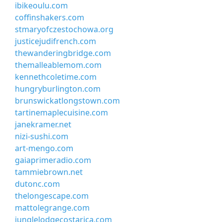
ibikeoulu.com
coffinshakers.com
stmaryofczestochowa.org
justicejudifrench.com
thewanderingbridge.com
themalleablemom.com
kennethcoletime.com
hungryburlington.com
brunswickatlongstown.com
tartinemaplecuisine.com
janekramer.net
nizi-sushi.com
art-mengo.com
gaiaprimeradio.com
tammiebrown.net
dutonc.com
thelongescape.com
mattolegrange.com
junglelodgecostarica.com