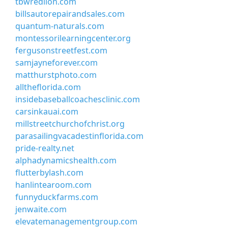
tbwredlion.com
billsautorepairandsales.com
quantum-naturals.com
montessorilearningcenter.org
fergusonstreetfest.com
samjayneforever.com
matthurstphoto.com
alltheflorida.com
insidebaseballcoachesclinic.com
carsinkauai.com
millstreetchurchofchrist.org
parasailingvacadestinflorida.com
pride-realty.net
alphadynamicshealth.com
flutterbylash.com
hanlintearoom.com
funnyduckfarms.com
jenwaite.com
elevatemanagementgroup.com