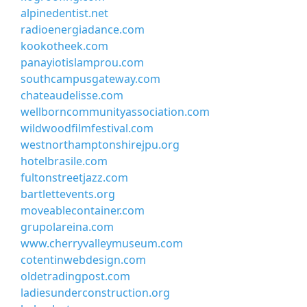
alpinedentist.net
radioenergiadance.com
kookotheek.com
panayiotislamprou.com
southcampusgateway.com
chateaudelisse.com
wellborncommunityassociation.com
wildwoodfilmfestival.com
westnorthamptonshirejpu.org
hotelbrasile.com
fultonstreetjazz.com
bartlettevents.org
moveablecontainer.com
grupolareina.com
www.cherryvalleymuseum.com
cotentinwebdesign.com
oldetradingpost.com
ladiesunderconstruction.org