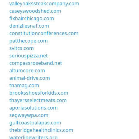
valleyoakssteakcompany.com
caseyswoodshed.com
fixhairchicago.com
denizliesnaf.com
constitutionconferences.com
patthecope.com
svitcs.com
seriouspizza.net
compassroseband.net
altumcore.com
animal-drive.com
tnamag.com
brooksshoesforkids.com
thayersselectmeats.com
aporiasolutions.com
segwaywpa.com
gulfcoastpalapas.com
thebridgehealthclinics.com
waterlinewriters.org