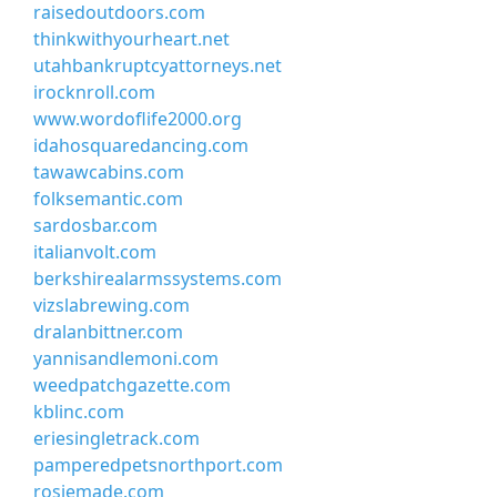
raisedoutdoors.com
thinkwithyourheart.net
utahbankruptcyattorneys.net
irocknroll.com
www.wordoflife2000.org
idahosquaredancing.com
tawawcabins.com
folksemantic.com
sardosbar.com
italianvolt.com
berkshirealarmssystems.com
vizslabrewing.com
dralanbittner.com
yannisandlemoni.com
weedpatchgazette.com
kblinc.com
eriesingletrack.com
pamperedpetsnorthport.com
rosiemade.com