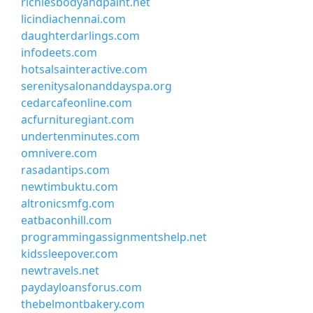
richiesbodyandpaint.net
licindiachennai.com
daughterdarlings.com
infodeets.com
hotsalsainteractive.com
serenitysalonanddayspa.org
cedarcafeonline.com
acfurnituregiant.com
undertenminutes.com
omnivere.com
rasadantips.com
newtimbuktu.com
altronicsmfg.com
eatbaconhill.com
programmingassignmentshelp.net
kidssleepover.com
newtravels.net
paydayloansforus.com
thebelmontbakery.com