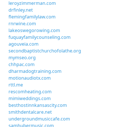
leroyzimmerman.com
drfinley.net
flemingfamilylaw.com
rnrwine.com
lakeoswegorowing.com
fuquayfamilycounseling.com
agouveia.com
secondbaptistchurchofolathe.org
mymseo.org
chhpac.com
dharmadogtraining.com
motionaudiotx.com
rttl.me
rescomheating.com
mimiweddings.com
besthostinnkansascity.com
smithdentalcare.net
undergroundmusiccafe.com
samhubermusic.com