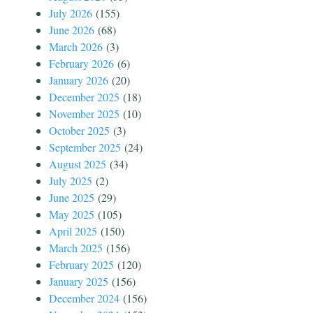
July 2026
(155)
June 2026
(68)
March 2026
(3)
February 2026
(6)
January 2026
(20)
December 2025
(18)
November 2025
(10)
October 2025
(3)
September 2025
(24)
August 2025
(34)
July 2025
(2)
June 2025
(29)
May 2025
(105)
April 2025
(150)
March 2025
(156)
February 2025
(120)
January 2025
(156)
December 2024
(156)