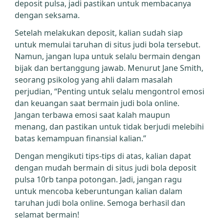
deposit pulsa, jadi pastikan untuk membacanya
dengan seksama.
Setelah melakukan deposit, kalian sudah siap
untuk memulai taruhan di situs judi bola tersebut.
Namun, jangan lupa untuk selalu bermain dengan
bijak dan bertanggung jawab. Menurut Jane Smith,
seorang psikolog yang ahli dalam masalah
perjudian, “Penting untuk selalu mengontrol emosi
dan keuangan saat bermain judi bola online.
Jangan terbawa emosi saat kalah maupun
menang, dan pastikan untuk tidak berjudi melebihi
batas kemampuan finansial kalian.”
Dengan mengikuti tips-tips di atas, kalian dapat
dengan mudah bermain di situs judi bola deposit
pulsa 10rb tanpa potongan. Jadi, jangan ragu
untuk mencoba keberuntungan kalian dalam
taruhan judi bola online. Semoga berhasil dan
selamat bermain!