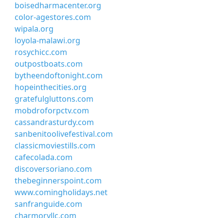
boisedharmacenter.org
color-agestores.com
wipala.org
loyola-malawi.org
rosychicc.com
outpostboats.com
bytheendoftonight.com
hopeinthecities.org
gratefulgluttons.com
mobdroforpctv.com
cassandrasturdy.com
sanbenitoolivefestival.com
classicmoviestills.com
cafecolada.com
discoversoriano.com
thebeginnerspoint.com
www.comingholidays.net
sanfranguide.com
charmoryllc.com