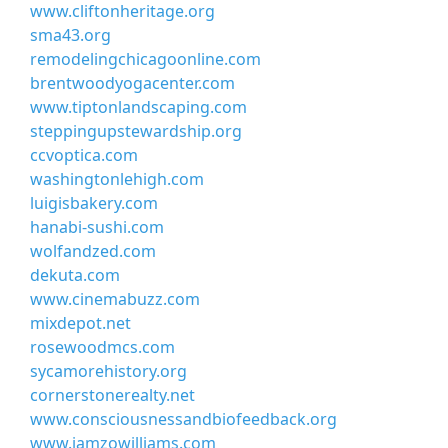
www.cliftonheritage.org
sma43.org
remodelingchicagoonline.com
brentwoodyogacenter.com
www.tiptonlandscaping.com
steppingupstewardship.org
ccvoptica.com
washingtonlehigh.com
luigisbakery.com
hanabi-sushi.com
wolfandzed.com
dekuta.com
www.cinemabuzz.com
mixdepot.net
rosewoodmcs.com
sycamorehistory.org
cornerstonerealty.net
www.consciousnessandbiofeedback.org
www.iamzowilliams.com