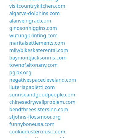
visitcountrykitchen.com
algarve-dolphins.com
alanveingrad.com
ginosonhiggins.com
wutungprinting.com
maritalsettlements.com
milwbikeskaterental.com
baymontjacksonms.com
townofaltonany.com
pglax.org
negativespacecleveland.com
liuteriapaoletti.com
sunriseandgoodpeople.com
chinesedrywallproblem.com
bendthreesistersinn.com
stjohns-flossmoor.org
funnyboneusa.com
cookiedustermusic.com