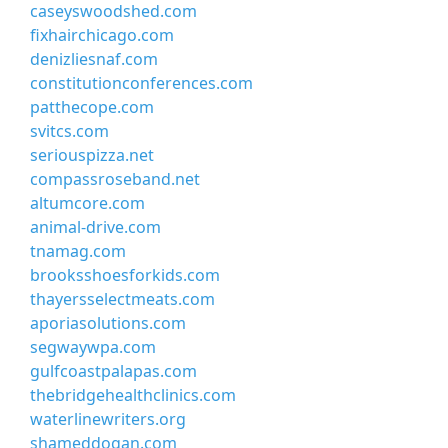
caseyswoodshed.com
fixhairchicago.com
denizliesnaf.com
constitutionconferences.com
patthecope.com
svitcs.com
seriouspizza.net
compassroseband.net
altumcore.com
animal-drive.com
tnamag.com
brooksshoesforkids.com
thayersselectmeats.com
aporiasolutions.com
segwaywpa.com
gulfcoastpalapas.com
thebridgehealthclinics.com
waterlinewriters.org
shameddogan.com