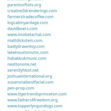
parentsoftots.org
creative3drenderings.com
farmerstradecoffee.com
logcabinyardage.com
davidboers.com
www.imobetachat.com
mattdickstein.com
badlydrawntoy.com
lakehoustonumc.com
habakkukmusic.com
nexttonone.net
serenityhbot.net
joshuainternational.org
susansnailandfacial.com
pen-prop.com
www.tigertrendsprinceton.com
www.fathers4freedom.org
www.topperlyngundogs.com