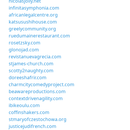
nicolasjolly.net
infinitasymphonia.com
africanlegalcentre.org
katsusushihouse.com
greelycommunity.org
ruedumainerestaurant.com
rosetzsky.com
glonojad.com
revistanuevagrecia.com
stjames-church.com
scotty2naughty.com
doreeshafrir.com
charmcitycomedyproject.com
beawareproductions.com
contextdrivenagility.com
ibikeoulu.com
coffinshakers.com
stmaryofczestochowa.org
justicejudifrench.com