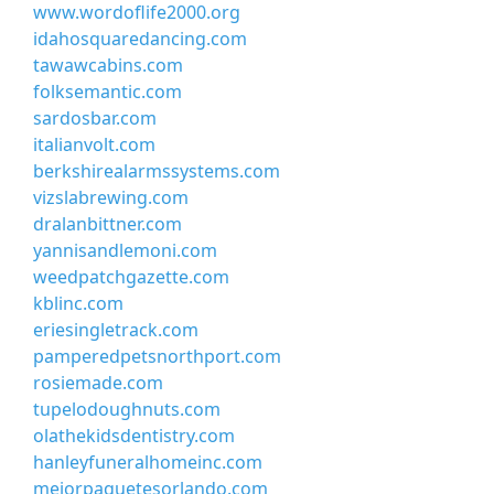
www.wordoflife2000.org
idahosquaredancing.com
tawawcabins.com
folksemantic.com
sardosbar.com
italianvolt.com
berkshirealarmssystems.com
vizslabrewing.com
dralanbittner.com
yannisandlemoni.com
weedpatchgazette.com
kblinc.com
eriesingletrack.com
pamperedpetsnorthport.com
rosiemade.com
tupelodoughnuts.com
olathekidsdentistry.com
hanleyfuneralhomeinc.com
mejorpaquetesorlando.com