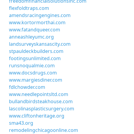
freedomfinancialsolutionsinc.com
flexfoldtraps.com
amendsracingengines.com
www.kortormorthai.com
www.fatandqueer.com
anneashleyumc.org
landsurveyskansascity.com
stpauldeckbuilders.com
footingsunlimited.com
runsnoqualmie.com
www.docsdrugs.com
www.margiesdiner.com
fdlchowder.com
www.needlepointsltd.com
bullandbirdsteakhouse.com
lascolinasplasticsurgery.com
www.cliftonheritage.org
sma43.org
remodelingchicagoonline.com