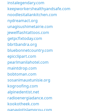
instalegendary.com
keepworkershealthyandsafe.com
noodlesitaliankitchen.com
nydreamact.org
unagisushimetairie.com
jewelflashtattoos.com
getpcfixtoday.com
bbrtbandra.org
bluebonnetcountry.com
epicclipart.com
pearlmanilahotel.com
maintdrop.com
bobtoman.com
sosanimauxtunisie.org
kogroofing.com
alpinedentist.net
radioenergiadance.com
kookotheek.com
panayiotislamprou.com