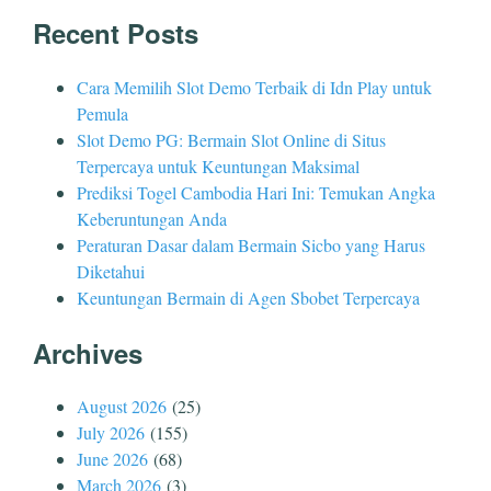
for:
Recent Posts
Cara Memilih Slot Demo Terbaik di Idn Play untuk
Pemula
Slot Demo PG: Bermain Slot Online di Situs
Terpercaya untuk Keuntungan Maksimal
Prediksi Togel Cambodia Hari Ini: Temukan Angka
Keberuntungan Anda
Peraturan Dasar dalam Bermain Sicbo yang Harus
Diketahui
Keuntungan Bermain di Agen Sbobet Terpercaya
Archives
August 2026
(25)
July 2026
(155)
June 2026
(68)
March 2026
(3)