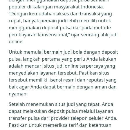
populer di kalangan masyarakat Indonesia.
“Dengan kemudahan akses dan transaksi yang
cepat, banyak pemain judi lebih memilih untuk
menggunakan deposit pulsa daripada metode
pembayaran konvensional,” ujar seorang ahli judi
online.
Untuk memulai bermain judi bola dengan deposit
pulsa, langkah pertama yang perlu Anda lakukan
adalah mencari situs judi online terpercaya yang
menyediakan layanan tersebut. Pastikan situs
tersebut memiliki lisensi resmi dan reputasi yang
baik agar Anda dapat bermain dengan aman dan
nyaman.
Setelah menemukan situs judi yang tepat, Anda
dapat melakukan deposit pulsa melalui layanan
transfer pulsa dari provider telepon seluler Anda.
Pastikan untuk memeriksa tarif dan ketentuan