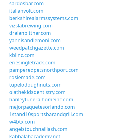
sardosbar.com
italianvolt.com
berkshirealarmssystems.com
vizslabrewing.com
dralanbittner.com
yannisandlemoni.com
weedpatchgazette.com
kblinc.com
eriesingletrack.com
pamperedpetsnorthport.com
rosiemade.com
tupelodoughnuts.com
olathekidsdentistry.com
hanleyfuneralhomeinc.com
mejorpaquetesorlando.com
1stand10sportsbarandgrill.com
w4btx.com
angelstouchnaillash.com
kabbalahacademy.net