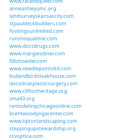
www.fatandqueer.com
anneashleyumc.org
landsurveyskansascity.com
stpauldeckbuilders.com
footingsunlimited.com
runsnoqualmie.com
www.docsdrugs.com
www.margiesdiner.com
fdlchowder.com
www.needlepointsltd.com
bullandbirdsteakhouse.com
lascolinasplasticsurgery.com
www.cliftonheritage.org
sma43.org
remodelingchicagoonline.com
brentwoodyogacenter.com
www.tiptonlandscaping.com
steppingupstewardship.org
ccvoptica.com