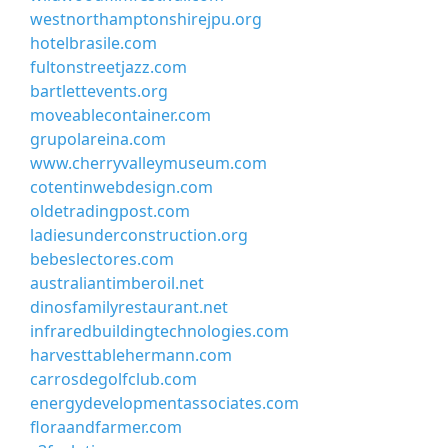
westnorthamptonshirejpu.org
hotelbrasile.com
fultonstreetjazz.com
bartlettevents.org
moveablecontainer.com
grupolareina.com
www.cherryvalleymuseum.com
cotentinwebdesign.com
oldetradingpost.com
ladiesunderconstruction.org
bebeslectores.com
australiantimberoil.net
dinosfamilyrestaurant.net
infraredbuildingtechnologies.com
harvesttablehermann.com
carrosdegolfclub.com
energydevelopmentassociates.com
floraandfarmer.com