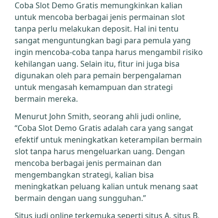
Coba Slot Demo Gratis memungkinkan kalian
untuk mencoba berbagai jenis permainan slot
tanpa perlu melakukan deposit. Hal ini tentu
sangat menguntungkan bagi para pemula yang
ingin mencoba-coba tanpa harus mengambil risiko
kehilangan uang. Selain itu, fitur ini juga bisa
digunakan oleh para pemain berpengalaman
untuk mengasah kemampuan dan strategi
bermain mereka.
Menurut John Smith, seorang ahli judi online,
“Coba Slot Demo Gratis adalah cara yang sangat
efektif untuk meningkatkan keterampilan bermain
slot tanpa harus mengeluarkan uang. Dengan
mencoba berbagai jenis permainan dan
mengembangkan strategi, kalian bisa
meningkatkan peluang kalian untuk menang saat
bermain dengan uang sungguhan.”
Situs judi online terkemuka seperti situs A, situs B,