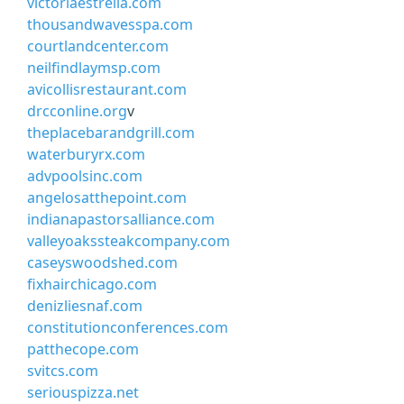
victoriaestrella.com
thousandwavesspa.com
courtlandcenter.com
neilfindlaymsp.com
avicollisrestaurant.com
drcconline.org
v
theplacebarandgrill.com
waterburyrx.com
advpoolsinc.com
angelosatthepoint.com
indianapastorsalliance.com
valleyoakssteakcompany.com
caseyswoodshed.com
fixhairchicago.com
denizliesnaf.com
constitutionconferences.com
patthecope.com
svitcs.com
seriouspizza.net