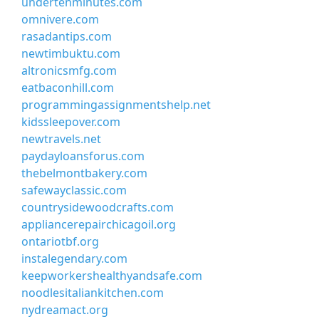
undertenminutes.com
omnivere.com
rasadantips.com
newtimbuktu.com
altronicsmfg.com
eatbaconhill.com
programmingassignmentshelp.net
kidssleepover.com
newtravels.net
paydayloansforus.com
thebelmontbakery.com
safewayclassic.com
countrysidewoodcrafts.com
appliancerepairchicagoil.org
ontariotbf.org
instalegendary.com
keepworkershealthyandsafe.com
noodlesitaliankitchen.com
nydreamact.org