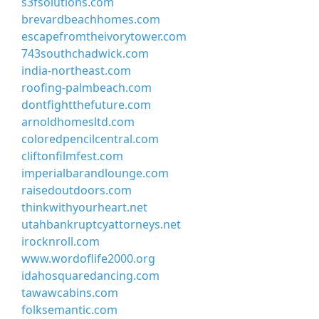
s3fsolutions.com
brevardbeachhomes.com
escapefromtheivorytower.com
743southchadwick.com
india-northeast.com
roofing-palmbeach.com
dontfightthefuture.com
arnoldhomesltd.com
coloredpencilcentral.com
cliftonfilmfest.com
imperialbarandlounge.com
raisedoutdoors.com
thinkwithyourheart.net
utahbankruptcyattorneys.net
irocknroll.com
www.wordoflife2000.org
idahosquaredancing.com
tawawcabins.com
folksemantic.com