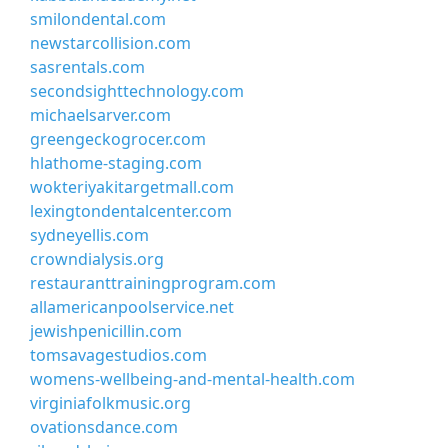
smilondental.com
newstarcollision.com
sasrentals.com
secondsighttechnology.com
michaelsarver.com
greengeckogrocer.com
hlathome-staging.com
wokteriyakitargetmall.com
lexingtondentalcenter.com
sydneyellis.com
crowndialysis.org
restauranttrainingprogram.com
allamericanpoolservice.net
jewishpenicillin.com
tomsavagestudios.com
womens-wellbeing-and-mental-health.com
virginiafolkmusic.org
ovationsdance.com