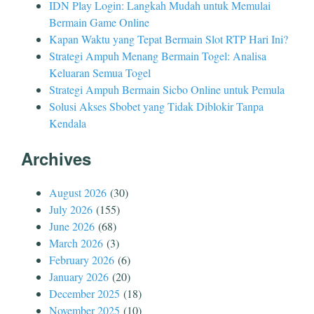
IDN Play Login: Langkah Mudah untuk Memulai
Bermain Game Online
Kapan Waktu yang Tepat Bermain Slot RTP Hari Ini?
Strategi Ampuh Menang Bermain Togel: Analisa
Keluaran Semua Togel
Strategi Ampuh Bermain Sicbo Online untuk Pemula
Solusi Akses Sbobet yang Tidak Diblokir Tanpa
Kendala
Archives
August 2026
(30)
July 2026
(155)
June 2026
(68)
March 2026
(3)
February 2026
(6)
January 2026
(20)
December 2025
(18)
November 2025
(10)