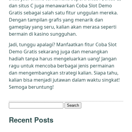
dan situs C juga menawarkan Coba Slot Demo
Gratis sebagai salah satu fitur unggulan mereka.
Dengan tampilan grafis yang menarik dan
gameplay yang seru, kalian akan merasa seperti
bermain di kasino sungguhan.
Jadi, tunggu apalagi? Manfaatkan fitur Coba Slot
Demo Gratis sekarang juga dan menangkan
hadiah tanpa harus mengeluarkan uang! Jangan
ragu untuk mencoba berbagai jenis permainan
dan mengembangkan strategi kalian. Siapa tahu,
kalian bisa menjadi jutawan dalam waktu singkat!
Semoga beruntung!
Search
for:
Recent Posts