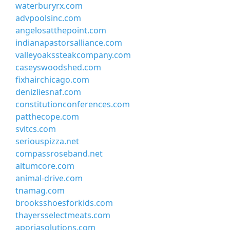
waterburyrx.com
advpoolsinc.com
angelosatthepoint.com
indianapastorsalliance.com
valleyoakssteakcompany.com
caseyswoodshed.com
fixhairchicago.com
denizliesnaf.com
constitutionconferences.com
patthecope.com
svitcs.com
seriouspizza.net
compassroseband.net
altumcore.com
animal-drive.com
tnamag.com
brooksshoesforkids.com
thayersselectmeats.com
aporiasolutions.com