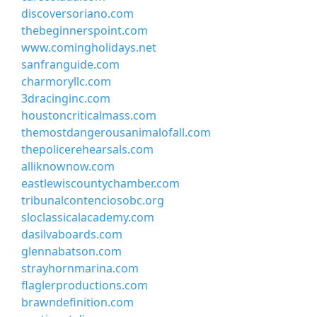
discoversoriano.com
thebeginnerspoint.com
www.comingholidays.net
sanfranguide.com
charmoryllc.com
3dracinginc.com
houstoncriticalmass.com
themostdangerousanimalofall.com
thepolicerehearsals.com
alliknownow.com
eastlewiscountychamber.com
tribunalcontenciosobc.org
sloclassicalacademy.com
dasilvaboards.com
glennabatson.com
strayhornmarina.com
flaglerproductions.com
brawndefinition.com