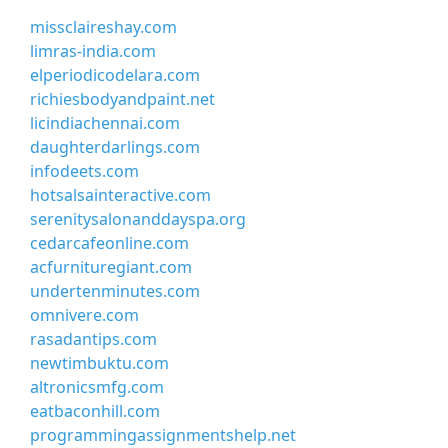
missclaireshay.com
limras-india.com
elperiodicodelara.com
richiesbodyandpaint.net
licindiachennai.com
daughterdarlings.com
infodeets.com
hotsalsainteractive.com
serenitysalonanddayspa.org
cedarcafeonline.com
acfurnituregiant.com
undertenminutes.com
omnivere.com
rasadantips.com
newtimbuktu.com
altronicsmfg.com
eatbaconhill.com
programmingassignmentshelp.net