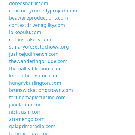
doreeshafrir.com
charmcitycomedyproject.com
beawareproductions.com
contextdrivenagility.com
ibikeoulu.com
coffinshakers.com
stmaryofczestochowa.org
justicejudifrench.com
thewanderingbridge.com
themalleablemom.com
kennethcoletime.com
hungryburlington.com
brunswickatlongstown.com
tartinemaplecuisine.com
janekramer.net
nizi-sushi.com
art-mengo.com
gaiaprimeradio.com
tammiebrown.net