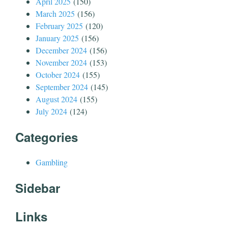
April 2025
(150)
March 2025
(156)
February 2025
(120)
January 2025
(156)
December 2024
(156)
November 2024
(153)
October 2024
(155)
September 2024
(145)
August 2024
(155)
July 2024
(124)
Categories
Gambling
Sidebar
Links