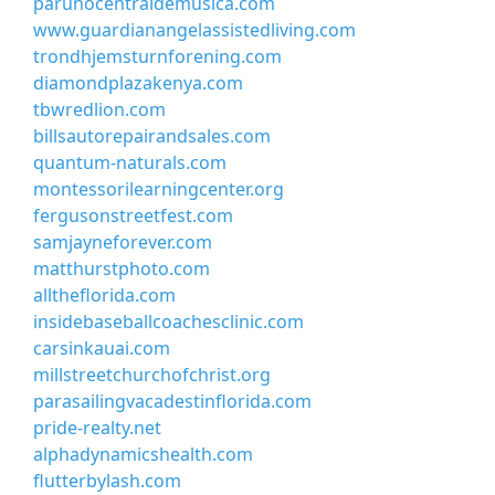
parunocentraldemusica.com
www.guardianangelassistedliving.com
trondhjemsturnforening.com
diamondplazakenya.com
tbwredlion.com
billsautorepairandsales.com
quantum-naturals.com
montessorilearningcenter.org
fergusonstreetfest.com
samjayneforever.com
matthurstphoto.com
alltheflorida.com
insidebaseballcoachesclinic.com
carsinkauai.com
millstreetchurchofchrist.org
parasailingvacadestinflorida.com
pride-realty.net
alphadynamicshealth.com
flutterbylash.com