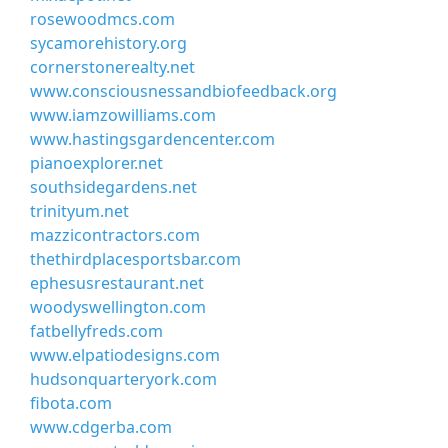
rosewoodmcs.com
sycamorehistory.org
cornerstonerealty.net
www.consciousnessandbiofeedback.org
www.iamzowilliams.com
www.hastingsgardencenter.com
pianoexplorer.net
southsidegardens.net
trinityum.net
mazzicontractors.com
thethirdplacesportsbar.com
ephesusrestaurant.net
woodyswellington.com
fatbellyfreds.com
www.elpatiodesigns.com
hudsonquarteryork.com
fibota.com
www.cdgerba.com