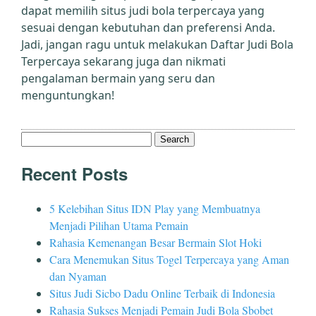
dapat memilih situs judi bola terpercaya yang
sesuai dengan kebutuhan dan preferensi Anda.
Jadi, jangan ragu untuk melakukan Daftar Judi Bola
Terpercaya sekarang juga dan nikmati
pengalaman bermain yang seru dan
menguntungkan!
Search
for:
Recent Posts
5 Kelebihan Situs IDN Play yang Membuatnya
Menjadi Pilihan Utama Pemain
Rahasia Kemenangan Besar Bermain Slot Hoki
Cara Menemukan Situs Togel Terpercaya yang Aman
dan Nyaman
Situs Judi Sicbo Dadu Online Terbaik di Indonesia
Rahasia Sukses Menjadi Pemain Judi Bola Sbobet