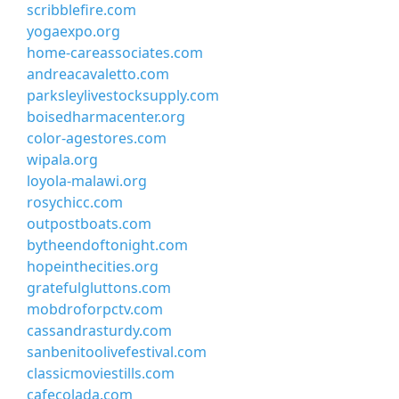
scribblefire.com
yogaexpo.org
home-careassociates.com
andreacavaletto.com
parksleylivestocksupply.com
boisedharmacenter.org
color-agestores.com
wipala.org
loyola-malawi.org
rosychicc.com
outpostboats.com
bytheendoftonight.com
hopeinthecities.org
gratefulgluttons.com
mobdroforpctv.com
cassandrasturdy.com
sanbenitoolivefestival.com
classicmoviestills.com
cafecolada.com