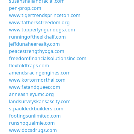
susansnailandfacial.com
pen-prop.com
www.tigertrendsprinceton.com
www.fathers4freedom.org
www.topperlyngundogs.com
runningoftheelkhalf.com
jeffdunaheerealty.com
peacestrengthyoga.com
freedomfinancialsolutionsinc.com
flexfoldtraps.com
amendsracingengines.com
www.kortormorthai.com
www.fatandqueer.com
anneashleyumc.org
landsurveyskansascity.com
stpauldeckbuilders.com
footingsunlimited.com
runsnoqualmie.com
www.docsdrugs.com