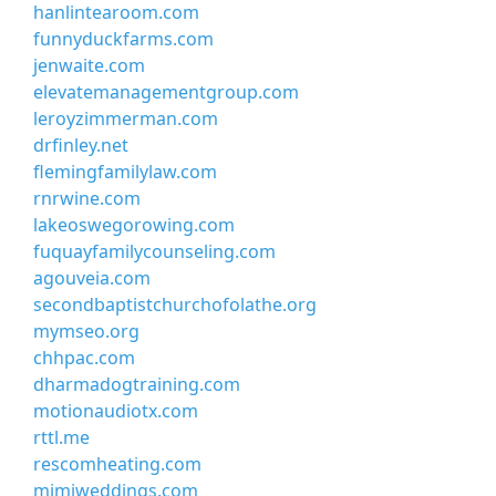
hanlintearoom.com
funnyduckfarms.com
jenwaite.com
elevatemanagementgroup.com
leroyzimmerman.com
drfinley.net
flemingfamilylaw.com
rnrwine.com
lakeoswegorowing.com
fuquayfamilycounseling.com
agouveia.com
secondbaptistchurchofolathe.org
mymseo.org
chhpac.com
dharmadogtraining.com
motionaudiotx.com
rttl.me
rescomheating.com
mimiweddings.com