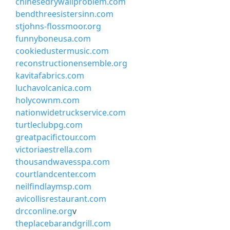
chinesedrywallproblem.com
bendthreesistersinn.com
stjohns-flossmoor.org
funnyboneusa.com
cookiedustermusic.com
reconstructionensemble.org
kavitafabrics.com
luchavolcanica.com
holycownm.com
nationwidetruckservice.com
turtleclubpg.com
greatpacifictour.com
victoriaestrella.com
thousandwavesspa.com
courtlandcenter.com
neilfindlaymsp.com
avicollisrestaurant.com
drcconline.org
v
theplacebarandgrill.com