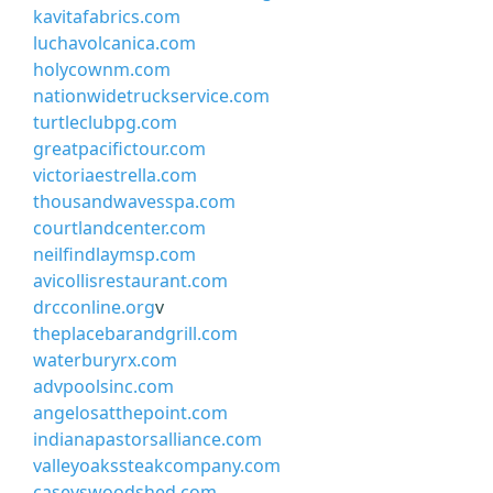
kavitafabrics.com
luchavolcanica.com
holycownm.com
nationwidetruckservice.com
turtleclubpg.com
greatpacifictour.com
victoriaestrella.com
thousandwavesspa.com
courtlandcenter.com
neilfindlaymsp.com
avicollisrestaurant.com
drcconline.org
v
theplacebarandgrill.com
waterburyrx.com
advpoolsinc.com
angelosatthepoint.com
indianapastorsalliance.com
valleyoakssteakcompany.com
caseyswoodshed.com