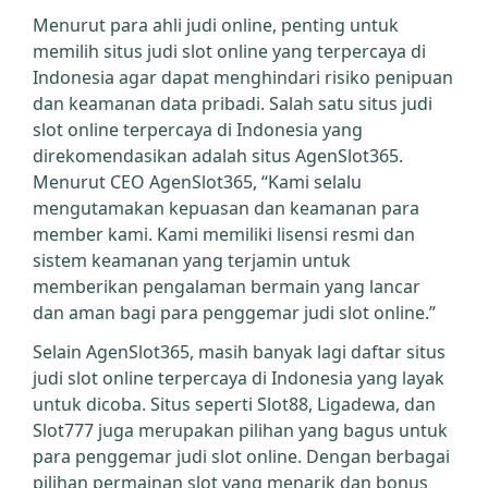
Menurut para ahli judi online, penting untuk
memilih situs judi slot online yang terpercaya di
Indonesia agar dapat menghindari risiko penipuan
dan keamanan data pribadi. Salah satu situs judi
slot online terpercaya di Indonesia yang
direkomendasikan adalah situs AgenSlot365.
Menurut CEO AgenSlot365, “Kami selalu
mengutamakan kepuasan dan keamanan para
member kami. Kami memiliki lisensi resmi dan
sistem keamanan yang terjamin untuk
memberikan pengalaman bermain yang lancar
dan aman bagi para penggemar judi slot online.”
Selain AgenSlot365, masih banyak lagi daftar situs
judi slot online terpercaya di Indonesia yang layak
untuk dicoba. Situs seperti Slot88, Ligadewa, dan
Slot777 juga merupakan pilihan yang bagus untuk
para penggemar judi slot online. Dengan berbagai
pilihan permainan slot yang menarik dan bonus