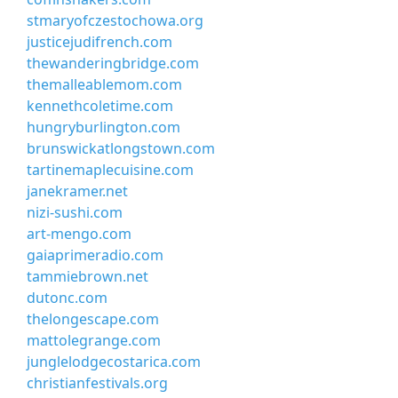
stmaryofczestochowa.org
justicejudifrench.com
thewanderingbridge.com
themalleablemom.com
kennethcoletime.com
hungryburlington.com
brunswickatlongstown.com
tartinemaplecuisine.com
janekramer.net
nizi-sushi.com
art-mengo.com
gaiaprimeradio.com
tammiebrown.net
dutonc.com
thelongescape.com
mattolegrange.com
junglelodgecostarica.com
christianfestivals.org