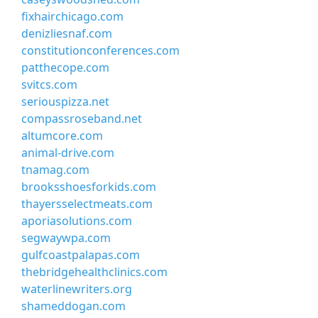
fixhairchicago.com
denizliesnaf.com
constitutionconferences.com
patthecope.com
svitcs.com
seriouspizza.net
compassroseband.net
altumcore.com
animal-drive.com
tnamag.com
brooksshoesforkids.com
thayersselectmeats.com
aporiasolutions.com
segwaywpa.com
gulfcoastpalapas.com
thebridgehealthclinics.com
waterlinewriters.org
shameddogan.com