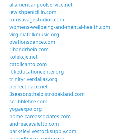
allamericanpoolservice.net
jewishpenicillin.com
tomsavagestudios.com
womens-wellbeing-and-mental-health.com
virginiafolkmusic.org
ovationsdance.com
ribandrhein.com
kolekcje.net
catolicanto.com
lbkeducationcenter.org
trinityriverdallas.org
perfectplace.net
3seasonsthaibistrooakland.com
scribblefire.com
yogaexpo.org
home-careassociates.com
andreacavaletto.com
parksleylivestocksupply.com
boisedharmacenter.org