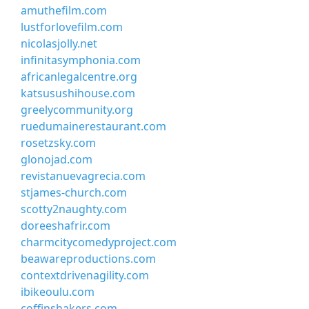
amuthefilm.com
lustforlovefilm.com
nicolasjolly.net
infinitasymphonia.com
africanlegalcentre.org
katsusushihouse.com
greelycommunity.org
ruedumainerestaurant.com
rosetzsky.com
glonojad.com
revistanuevagrecia.com
stjames-church.com
scotty2naughty.com
doreeshafrir.com
charmcitycomedyproject.com
beawareproductions.com
contextdrivenagility.com
ibikeoulu.com
coffinshakers.com