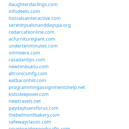
daughterdarlings.com
infodeets.com
hotsalsainteractive.com
serenitysalonanddayspa.org
cedarcafeonline.com
acfurnituregiant.com
undertenminutes.com
omnivere.com
rasadantips.com
newtimbuktu.com
altronicsmfg.com
eatbaconhill.com
programmingassignmentshelp.net
kidssleepover.com
newtravels.net
paydayloansforus.com
thebelmontbakery.com
safewayclassic.com
countrysidewoodcrafts.com