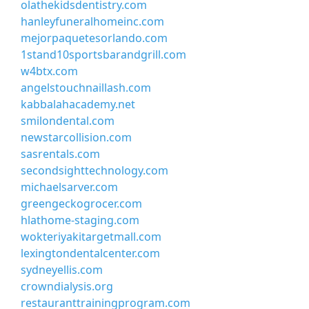
olathekidsdentistry.com
hanleyfuneralhomeinc.com
mejorpaquetesorlando.com
1stand10sportsbarandgrill.com
w4btx.com
angelstouchnaillash.com
kabbalahacademy.net
smilondental.com
newstarcollision.com
sasrentals.com
secondsighttechnology.com
michaelsarver.com
greengeckogrocer.com
hlathome-staging.com
wokteriyakitargetmall.com
lexingtondentalcenter.com
sydneyellis.com
crowndialysis.org
restauranttrainingprogram.com