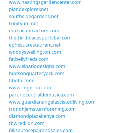
www.hastingsgardencenter.com
pianoexplorer.net
southsidegardens.net
trinityum.net
mazzicontractors.com
thethirdplacesportsbar.com
ephesusrestaurant.net
woodyswellington.com
fatbellyfreds.com
www.elpatiodesigns.com
hudsonquarteryork.com
fibota.com
www.cdgerba.com
parunocentraldemusica.com
www.guardianangelassistedliving.com
trondhjemsturnforening.com
diamondplazakenya.com
tbwredlion.com
billsautorepairandsales.com