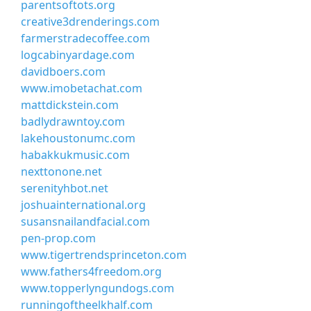
parentsoftots.org
creative3drenderings.com
farmerstradecoffee.com
logcabinyardage.com
davidboers.com
www.imobetachat.com
mattdickstein.com
badlydrawntoy.com
lakehoustonumc.com
habakkukmusic.com
nexttonone.net
serenityhbot.net
joshuainternational.org
susansnailandfacial.com
pen-prop.com
www.tigertrendsprinceton.com
www.fathers4freedom.org
www.topperlyngundogs.com
runningoftheelkhalf.com