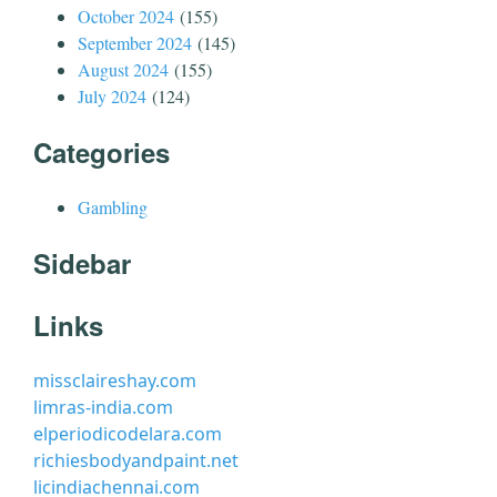
October 2024
(155)
September 2024
(145)
August 2024
(155)
July 2024
(124)
Categories
Gambling
Sidebar
Links
missclaireshay.com
limras-india.com
elperiodicodelara.com
richiesbodyandpaint.net
licindiachennai.com