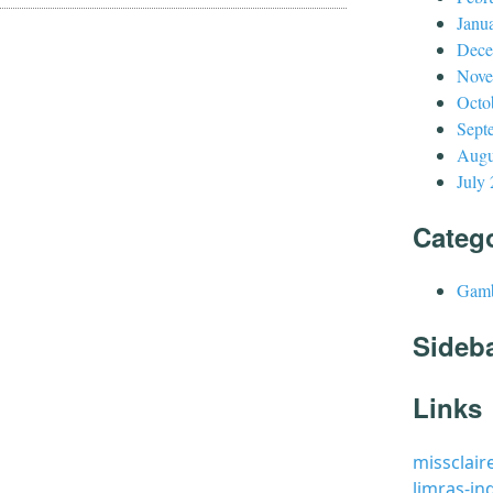
Janu
Dece
Nove
Octo
Sept
Augu
July
Categ
Gamb
Sideb
Links
missclai
limras-in