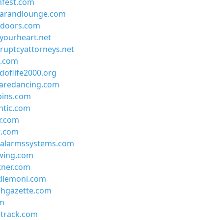
lmfest.com
barandlounge.com
tdoors.com
yourheart.net
ruptcyattorneys.net
l.com
oflife2000.org
aredancing.com
ins.com
ntic.com
r.com
lt.com
ealarmssystems.com
ewing.com
tner.com
dlemoni.com
hgazette.com
om
etrack.com