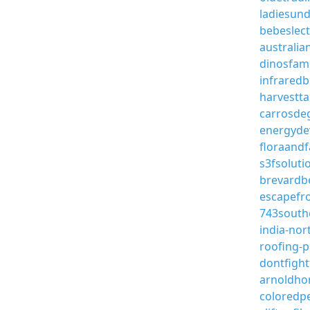
ladiesund
bebeslec
australia
dinosfami
infraredb
harvestt
carrosde
energyde
floraand
s3fsoluti
brevard
escapefr
743south
india-nor
roofing-
dontfigh
arnoldho
coloredpe