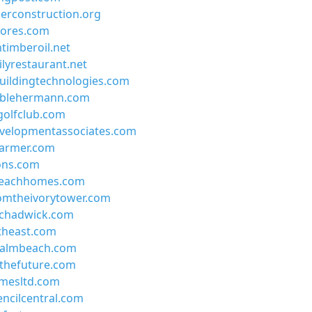
erconstruction.org
tores.com
ntimberoil.net
lyrestaurant.net
uildingtechnologies.com
ablehermann.com
golfclub.com
velopmentassociates.com
farmer.com
ons.com
beachhomes.com
omtheivorytower.com
chadwick.com
theast.com
palmbeach.com
tthefuture.com
mesltd.com
ncilcentral.com