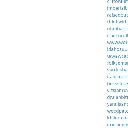
cliftonfi
imperial
raisedou
thinkwith
utahbank
irocknrol
www.word
idahosqu
tawawcab
folksema
sardosba
italianvo
berkshir
vizslabr
dralanbit
yannisan
weedpatc
kblinc.c
eriesingl