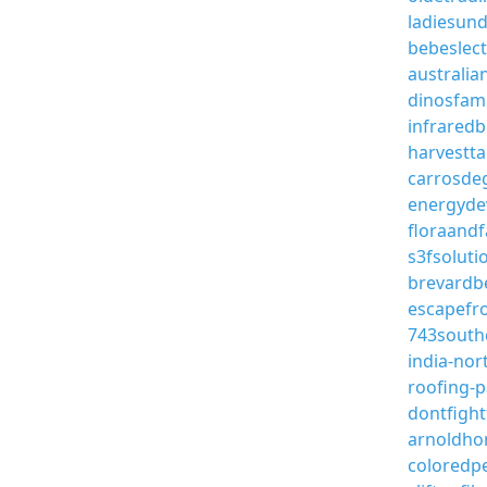
ladiesund
bebeslec
australia
dinosfami
infraredb
harvestt
carrosde
energyde
floraand
s3fsoluti
brevard
escapefr
743south
india-nor
roofing-
dontfigh
arnoldho
coloredpe