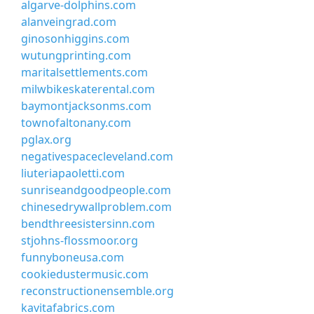
algarve-dolphins.com
alanveingrad.com
ginosonhiggins.com
wutungprinting.com
maritalsettlements.com
milwbikeskaterental.com
baymontjacksonms.com
townofaltonany.com
pglax.org
negativespacecleveland.com
liuteriapaoletti.com
sunriseandgoodpeople.com
chinesedrywallproblem.com
bendthreesistersinn.com
stjohns-flossmoor.org
funnyboneusa.com
cookiedustermusic.com
reconstructionensemble.org
kavitafabrics.com