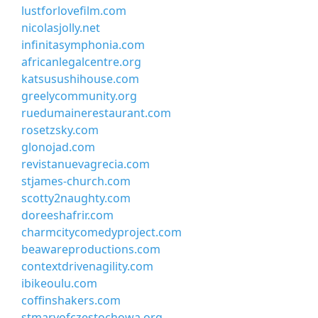
lustforlovefilm.com
nicolasjolly.net
infinitasymphonia.com
africanlegalcentre.org
katsusushihouse.com
greelycommunity.org
ruedumainerestaurant.com
rosetzsky.com
glonojad.com
revistanuevagrecia.com
stjames-church.com
scotty2naughty.com
doreeshafrir.com
charmcitycomedyproject.com
beawareproductions.com
contextdrivenagility.com
ibikeoulu.com
coffinshakers.com
stmaryofczestochowa.org