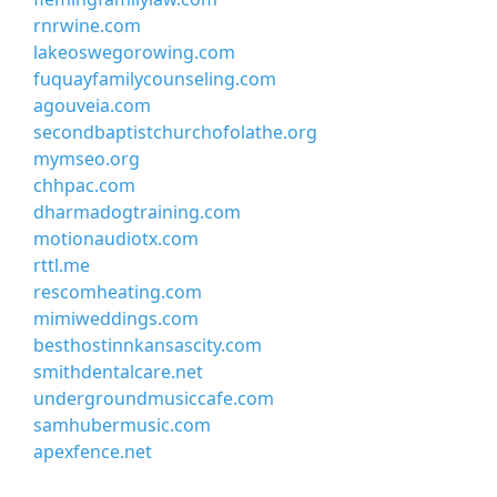
rnrwine.com
lakeoswegorowing.com
fuquayfamilycounseling.com
agouveia.com
secondbaptistchurchofolathe.org
mymseo.org
chhpac.com
dharmadogtraining.com
motionaudiotx.com
rttl.me
rescomheating.com
mimiweddings.com
besthostinnkansascity.com
smithdentalcare.net
undergroundmusiccafe.com
samhubermusic.com
apexfence.net