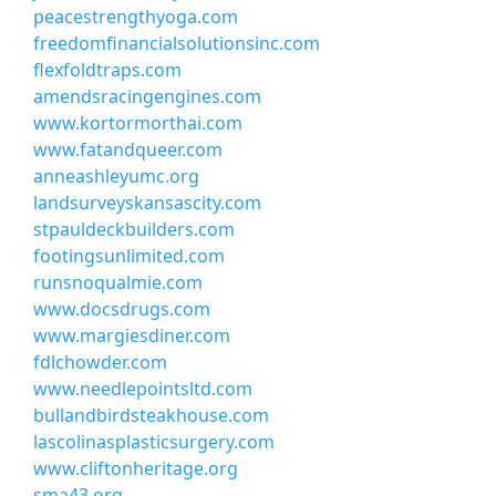
peacestrengthyoga.com
freedomfinancialsolutionsinc.com
flexfoldtraps.com
amendsracingengines.com
www.kortormorthai.com
www.fatandqueer.com
anneashleyumc.org
landsurveyskansascity.com
stpauldeckbuilders.com
footingsunlimited.com
runsnoqualmie.com
www.docsdrugs.com
www.margiesdiner.com
fdlchowder.com
www.needlepointsltd.com
bullandbirdsteakhouse.com
lascolinasplasticsurgery.com
www.cliftonheritage.org
sma43.org