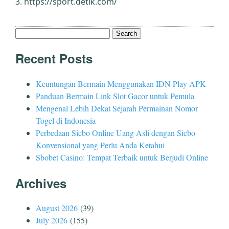
3. https://sport.detik.com/
Search
for:
Recent Posts
Keuntungan Bermain Menggunakan IDN Play APK
Panduan Bermain Link Slot Gacor untuk Pemula
Mengenal Lebih Dekat Sejarah Permainan Nomor
Togel di Indonesia
Perbedaan Sicbo Online Uang Asli dengan Sicbo
Konvensional yang Perlu Anda Ketahui
Sbobet Casino: Tempat Terbaik untuk Berjudi Online
Archives
August 2026
(39)
July 2026
(155)