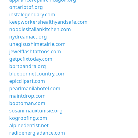
ontariotbf.org
instalegendary.com
keepworkershealthyandsafe.com
noodlesitaliankitchen.com
nydreamact.org
unagisushimetairie.com
jewelflashtattoos.com
getpcfixtoday.com
bbrtbandra.org
bluebonnetcountry.com
epicclipart.com
pearlmanilahotel.com
maintdrop.com
bobtoman.com
sosanimauxtunisie.org
kogroofing.com
alpinedentist.net
radioenergiadance.com