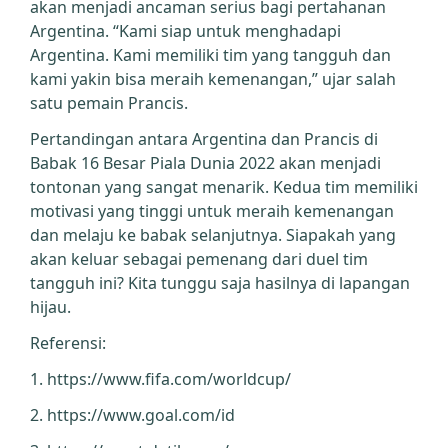
akan menjadi ancaman serius bagi pertahanan
Argentina. “Kami siap untuk menghadapi
Argentina. Kami memiliki tim yang tangguh dan
kami yakin bisa meraih kemenangan,” ujar salah
satu pemain Prancis.
Pertandingan antara Argentina dan Prancis di
Babak 16 Besar Piala Dunia 2022 akan menjadi
tontonan yang sangat menarik. Kedua tim memiliki
motivasi yang tinggi untuk meraih kemenangan
dan melaju ke babak selanjutnya. Siapakah yang
akan keluar sebagai pemenang dari duel tim
tangguh ini? Kita tunggu saja hasilnya di lapangan
hijau.
Referensi:
1. https://www.fifa.com/worldcup/
2. https://www.goal.com/id