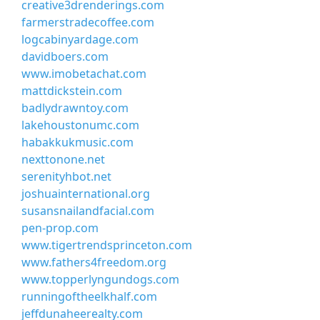
creative3drenderings.com
farmerstradecoffee.com
logcabinyardage.com
davidboers.com
www.imobetachat.com
mattdickstein.com
badlydrawntoy.com
lakehoustonumc.com
habakkukmusic.com
nexttonone.net
serenityhbot.net
joshuainternational.org
susansnailandfacial.com
pen-prop.com
www.tigertrendsprinceton.com
www.fathers4freedom.org
www.topperlyngundogs.com
runningoftheelkhalf.com
jeffdunaheerealty.com