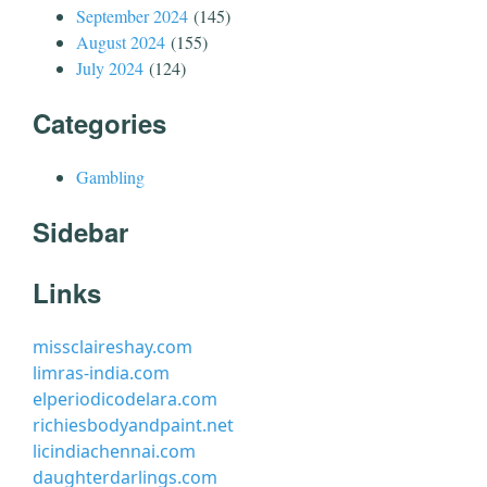
September 2024
(145)
August 2024
(155)
July 2024
(124)
Categories
Gambling
Sidebar
Links
missclaireshay.com
limras-india.com
elperiodicodelara.com
richiesbodyandpaint.net
licindiachennai.com
daughterdarlings.com