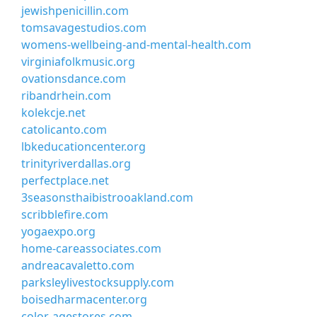
jewishpenicillin.com
tomsavagestudios.com
womens-wellbeing-and-mental-health.com
virginiafolkmusic.org
ovationsdance.com
ribandrhein.com
kolekcje.net
catolicanto.com
lbkeducationcenter.org
trinityriverdallas.org
perfectplace.net
3seasonsthaibistrooakland.com
scribblefire.com
yogaexpo.org
home-careassociates.com
andreacavaletto.com
parksleylivestocksupply.com
boisedharmacenter.org
color-agestores.com