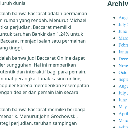
Archi
luruh dunia.
a adalah bahwa Baccarat adalah permainan
Augu
an rumah yang rendah. Menurut Michael
July
ika perjudian, Baccarat memiliki
June
untuk taruhan Bankir dan 1,24% untuk
Marc
 Baccarat menjadi salah satu permainan
Febr
ng tinggi.
Janu
 adalah bahwa Judi Baccarat Online dapat
Dece
ler sungguhan. Hal ini memberikan
Nove
tentik dan interaktif bagi para pemain.
Octo
mbuat perangkat lunak kasino online,
Sept
n populer karena memberikan kesempatan
Augu
engan dealer dan pemain lain secara
July
June
May 
 adalah bahwa Baccarat memiliki berbagai
Apri
enarik. Menurut John Grochowski,
Marc
ategi perjudian, taruhan sampingan
Febr