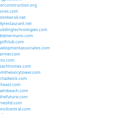
erconstruction.org
tores.com
ntimberoil.net
lyrestaurant.net
uildingtechnologies.com
ablehermann.com
golfclub.com
velopmentassociates.com
farmer.com
ons.com
beachhomes.com
omtheivorytower.com
chadwick.com
theast.com
palmbeach.com
tthefuture.com
mesltd.com
ncilcentral.com