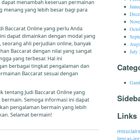
mall dapat menambah keseruan permainan
Janu
 menang yang lebih besar bagi para
Dece
Nove
udi Baccarat Online yang perlu Anda
Octo
ini dapat dimainkan dengan modal yang
Sept
, seorang ahli perjudian online, banyak
Augu
uhan Baccarat dengan nilai yang sangat
July
ingga yang terbesar. Hal ini
Categ
an berbagai tingkat pengalaman dan
ermainan Baccarat sesuai dengan
Gamb
ik tentang Judi Baccarat Online yang
Sideb
 bermain. Semoga informasi ini dapat
an pengalaman bermain yang lebih
Links
n. Selamat bermain!
missclai
limras-in