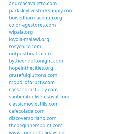
andreacavaletto.com
parksleylivestocksupply.com
boisedharmacenter.org
color-agestores.com
wipala.org
loyola-malawi.org
rosychicc.com
outpostboats.com
bytheendoftonight.com
hopeinthecities.org
gratefulgluttons.com
mobdroforpctv.com
cassandrasturdy.com
sanbenitoolivefestival.com
classicmoviestills.com
cafecolada.com
discoversoriano.com
thebeginnerspoint.com
www.comingholidays.net