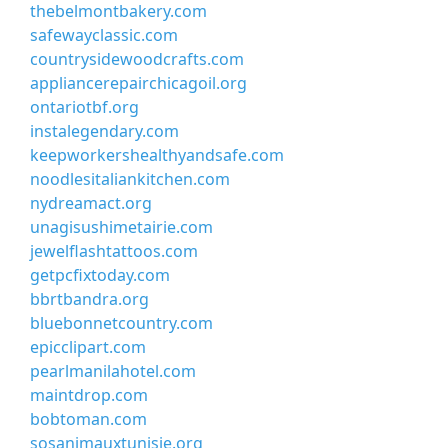
thebelmontbakery.com
safewayclassic.com
countrysidewoodcrafts.com
appliancerepairchicagoil.org
ontariotbf.org
instalegendary.com
keepworkershealthyandsafe.com
noodlesitaliankitchen.com
nydreamact.org
unagisushimetairie.com
jewelflashtattoos.com
getpcfixtoday.com
bbrtbandra.org
bluebonnetcountry.com
epicclipart.com
pearlmanilahotel.com
maintdrop.com
bobtoman.com
sosanimauxtunisie.org