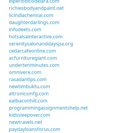
elperiodicodelara.com
richiesbodyandpaint.net
licindiachennai.com
daughterdarlings.com
infodeets.com
hotsalsainteractive.com
serenitysalonanddayspa.org
cedarcafeonline.com
acfurnituregiant.com
undertenminutes.com
omnivere.com
rasadantips.com
newtimbuktu.com
altronicsmfg.com
eatbaconhill.com
programmingassignmentshelp.net
kidssleepover.com
newtravels.net
paydayloansforus.com