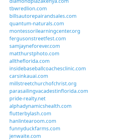
diamondplazakenya.com
tbwredlion.com
billsautorepairandsales.com
quantum-naturals.com
montessorilearningcenter.org
fergusonstreetfest.com
samjayneforever.com
matthurstphoto.com
alltheflorida.com
insidebaseballcoachesclinic.com
carsinkauai.com
millstreetchurchofchrist.org
parasailingvacadestinflorida.com
pride-realty.net
alphadynamicshealth.com
flutterbylash.com
hanlintearoom.com
funnyduckfarms.com
jenwaite.com