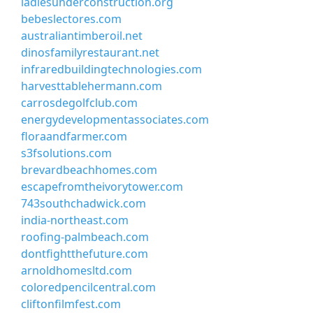
ladiesunderconstruction.org
bebeslectores.com
australiantimberoil.net
dinosfamilyrestaurant.net
infraredbuildingtechnologies.com
harvesttablehermann.com
carrosdegolfclub.com
energydevelopmentassociates.com
floraandfarmer.com
s3fsolutions.com
brevardbeachhomes.com
escapefromtheivorytower.com
743southchadwick.com
india-northeast.com
roofing-palmbeach.com
dontfightthefuture.com
arnoldhomesltd.com
coloredpencilcentral.com
cliftonfilmfest.com