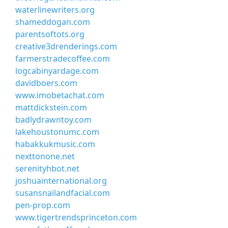
waterlinewriters.org
shameddogan.com
parentsoftots.org
creative3drenderings.com
farmerstradecoffee.com
logcabinyardage.com
davidboers.com
www.imobetachat.com
mattdickstein.com
badlydrawntoy.com
lakehoustonumc.com
habakkukmusic.com
nexttonone.net
serenityhbot.net
joshuainternational.org
susansnailandfacial.com
pen-prop.com
www.tigertrendsprinceton.com