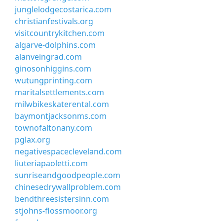
junglelodgecostarica.com
christianfestivals.org
visitcountrykitchen.com
algarve-dolphins.com
alanveingrad.com
ginosonhiggins.com
wutungprinting.com
maritalsettlements.com
milwbikeskaterental.com
baymontjacksonms.com
townofaltonany.com
pglax.org
negativespacecleveland.com
liuteriapaoletti.com
sunriseandgoodpeople.com
chinesedrywallproblem.com
bendthreesistersinn.com
stjohns-flossmoor.org