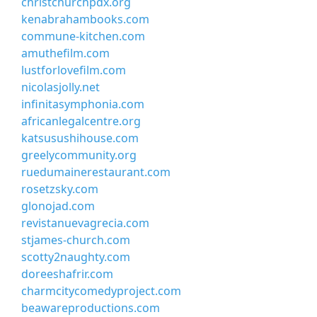
christchurchpdx.org
kenabrahambooks.com
commune-kitchen.com
amuthefilm.com
lustforlovefilm.com
nicolasjolly.net
infinitasymphonia.com
africanlegalcentre.org
katsusushihouse.com
greelycommunity.org
ruedumainerestaurant.com
rosetzsky.com
glonojad.com
revistanuevagrecia.com
stjames-church.com
scotty2naughty.com
doreeshafrir.com
charmcitycomedyproject.com
beawareproductions.com