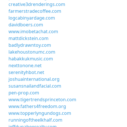
creative3drenderings.com
farmerstradecoffee.com
logcabinyardage.com
davidboers.com
www.imobetachat.com
mattdickstein.com
badlydrawntoy.com
lakehoustonumc.com
habakkukmusic.com
nexttonone.net
serenityhbot.net
joshuainternational.org
susansnailandfacial.com
pen-prop.com
www.tigertrendsprinceton.com
www.fathers4freedom.org
www.topperlyngundogs.com
runningoftheelkhalf.com
jeffdunaheerealty.com