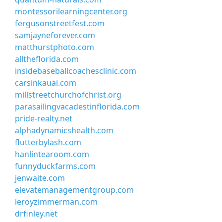
montessorilearningcenter.org
fergusonstreetfest.com
samjayneforever.com
matthurstphoto.com
alltheflorida.com
insidebaseballcoachesclinic.com
carsinkauai.com
millstreetchurchofchrist.org
parasailingvacadestinflorida.com
pride-realty.net
alphadynamicshealth.com
flutterbylash.com
hanlintearoom.com
funnyduckfarms.com
jenwaite.com
elevatemanagementgroup.com
leroyzimmerman.com
drfinley.net