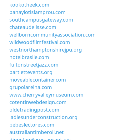
kookotheek.com
panayiotislamprou.com
southcampusgateway.com
chateaudelisse.com
wellborncommunityassociation.com
wildwoodfilmfestival.com
westnorthamptonshirejpu.org
hotelbrasile.com
fultonstreetjazz.com
bartlettevents.org
moveablecontainer.com
grupolareina.com
www.cherryvalleymuseum.com
cotentinwebdesign.com
oldetradingpost.com
ladiesunderconstruction.org
bebeslectores.com
australiantimberoil.net
dinosfamilyrestaurant.net