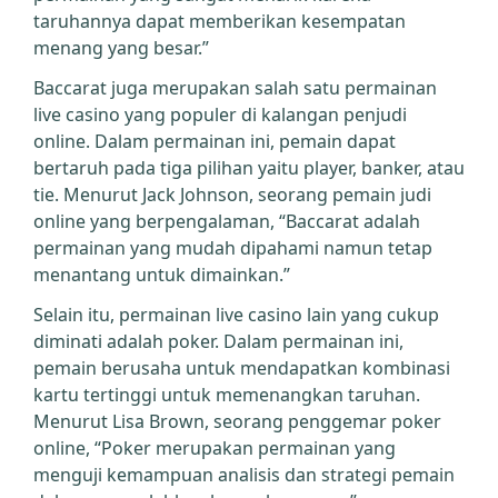
taruhannya dapat memberikan kesempatan
menang yang besar.”
Baccarat juga merupakan salah satu permainan
live casino yang populer di kalangan penjudi
online. Dalam permainan ini, pemain dapat
bertaruh pada tiga pilihan yaitu player, banker, atau
tie. Menurut Jack Johnson, seorang pemain judi
online yang berpengalaman, “Baccarat adalah
permainan yang mudah dipahami namun tetap
menantang untuk dimainkan.”
Selain itu, permainan live casino lain yang cukup
diminati adalah poker. Dalam permainan ini,
pemain berusaha untuk mendapatkan kombinasi
kartu tertinggi untuk memenangkan taruhan.
Menurut Lisa Brown, seorang penggemar poker
online, “Poker merupakan permainan yang
menguji kemampuan analisis dan strategi pemain