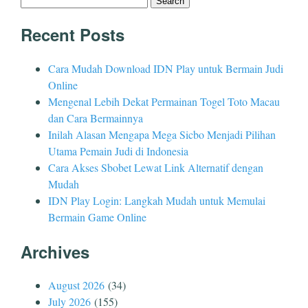
for:
Recent Posts
Cara Mudah Download IDN Play untuk Bermain Judi
Online
Mengenal Lebih Dekat Permainan Togel Toto Macau
dan Cara Bermainnya
Inilah Alasan Mengapa Mega Sicbo Menjadi Pilihan
Utama Pemain Judi di Indonesia
Cara Akses Sbobet Lewat Link Alternatif dengan
Mudah
IDN Play Login: Langkah Mudah untuk Memulai
Bermain Game Online
Archives
August 2026
(34)
July 2026
(155)