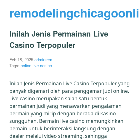
remodelingchicagoonl
Inilah Jenis Permainan Live
Casino Terpopuler
Feb 18, 2025
adminrem
Tags:
online live casino
Inilah Jenis Permainan Live Casino Terpopuler yang
banyak digemari oleh para penggemar judi online.
Live casino merupakan salah satu bentuk
permainan judi yang menawarkan pengalaman
bermain yang mirip dengan berada di kasino
sungguhan. Bermain live casino memungkinkan
pemain untuk berinteraksi langsung dengan
dealer melalui video streaming, sehingga