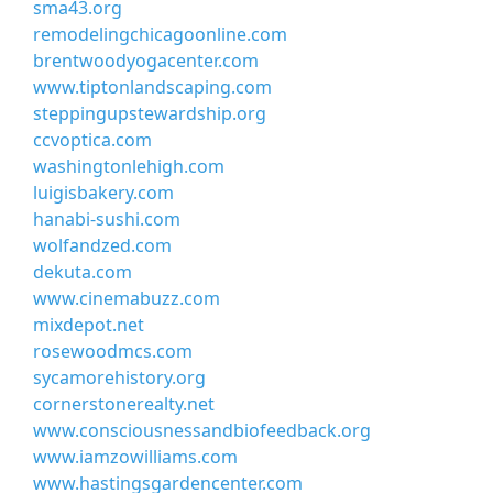
sma43.org
remodelingchicagoonline.com
brentwoodyogacenter.com
www.tiptonlandscaping.com
steppingupstewardship.org
ccvoptica.com
washingtonlehigh.com
luigisbakery.com
hanabi-sushi.com
wolfandzed.com
dekuta.com
www.cinemabuzz.com
mixdepot.net
rosewoodmcs.com
sycamorehistory.org
cornerstonerealty.net
www.consciousnessandbiofeedback.org
www.iamzowilliams.com
www.hastingsgardencenter.com