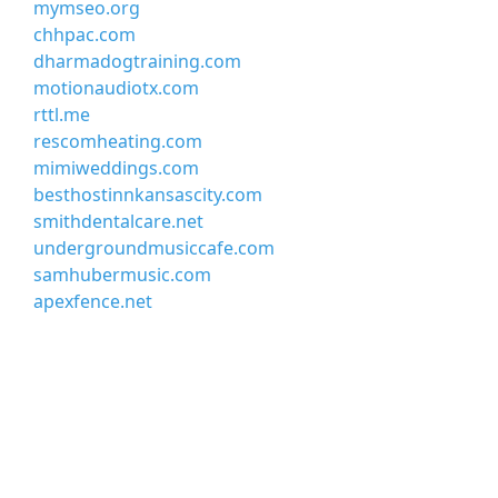
mymseo.org
chhpac.com
dharmadogtraining.com
motionaudiotx.com
rttl.me
rescomheating.com
mimiweddings.com
besthostinnkansascity.com
smithdentalcare.net
undergroundmusiccafe.com
samhubermusic.com
apexfence.net