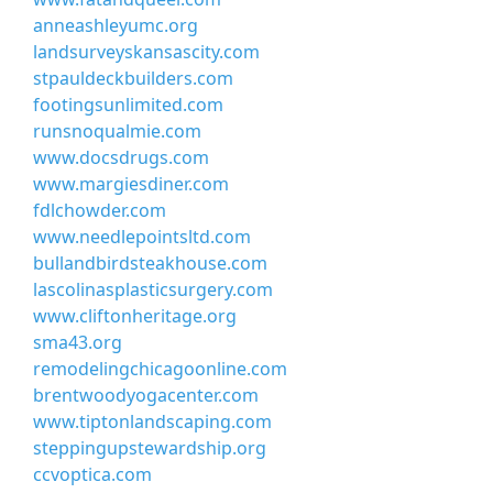
anneashleyumc.org
landsurveyskansascity.com
stpauldeckbuilders.com
footingsunlimited.com
runsnoqualmie.com
www.docsdrugs.com
www.margiesdiner.com
fdlchowder.com
www.needlepointsltd.com
bullandbirdsteakhouse.com
lascolinasplasticsurgery.com
www.cliftonheritage.org
sma43.org
remodelingchicagoonline.com
brentwoodyogacenter.com
www.tiptonlandscaping.com
steppingupstewardship.org
ccvoptica.com