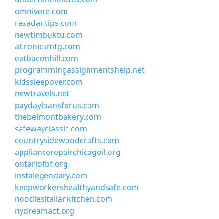
omnivere.com
rasadantips.com
newtimbuktu.com
altronicsmfg.com
eatbaconhill.com
programmingassignmentshelp.net
kidssleepover.com
newtravels.net
paydayloansforus.com
thebelmontbakery.com
safewayclassic.com
countrysidewoodcrafts.com
appliancerepairchicagoil.org
ontariotbf.org
instalegendary.com
keepworkershealthyandsafe.com
noodlesitaliankitchen.com
nydreamact.org