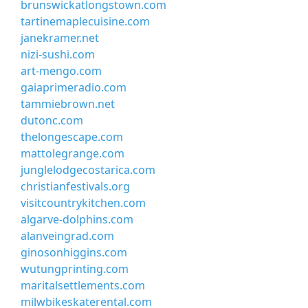
brunswickatlongstown.com
tartinemaplecuisine.com
janekramer.net
nizi-sushi.com
art-mengo.com
gaiaprimeradio.com
tammiebrown.net
dutonc.com
thelongescape.com
mattolegrange.com
junglelodgecostarica.com
christianfestivals.org
visitcountrykitchen.com
algarve-dolphins.com
alanveingrad.com
ginosonhiggins.com
wutungprinting.com
maritalsettlements.com
milwbikeskaterental.com