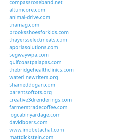
compassroseband.net
altumcore.com
animal-drive.com
tnamag.com
brooksshoesforkids.com
thayersselectmeats.com
aporiasolutions.com
segwaywpa.com
gulfcoastpalapas.com
thebridgehealthclinics.com
waterlinewriters.org
shameddogan.com
parentsoftots.org
creative3drenderings.com
farmerstradecoffee.com
logcabinyardage.com
davidboers.com
www.imobetachat.com
mattdickstein.com