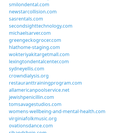
smilondental.com
newstarcollision.com
sasrentals.com
secondsighttechnology.com
michaelsarver.com
greengeckogrocer.com
hlathome-staging.com
wokteriyakitargetmall.com
lexingtondentalcenter.com
sydneyellis.com
crowndialysis.org
restauranttrainingprogram.com
allamericanpoolservice.net
jewishpenicillin.com
tomsavagestudios.com
womens-wellbeing-and-mental-health.com
virginiafolkmusic.org
ovationsdance.com
ribandrhein.com