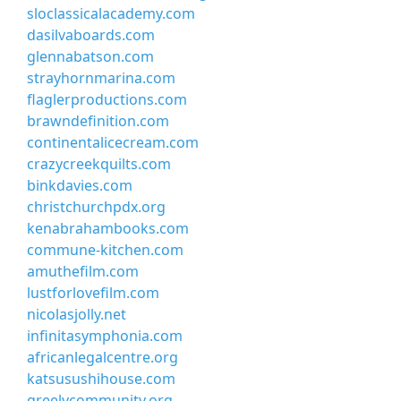
sloclassicalacademy.com
dasilvaboards.com
glennabatson.com
strayhornmarina.com
flaglerproductions.com
brawndefinition.com
continentalicecream.com
crazycreekquilts.com
binkdavies.com
christchurchpdx.org
kenabrahambooks.com
commune-kitchen.com
amuthefilm.com
lustforlovefilm.com
nicolasjolly.net
infinitasymphonia.com
africanlegalcentre.org
katsusushihouse.com
greelycommunity.org