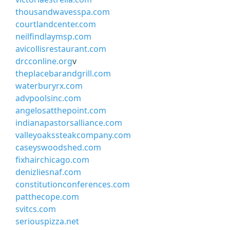
thousandwavesspa.com
courtlandcenter.com
neilfindlaymsp.com
avicollisrestaurant.com
drcconline.org
v
theplacebarandgrill.com
waterburyrx.com
advpoolsinc.com
angelosatthepoint.com
indianapastorsalliance.com
valleyoakssteakcompany.com
caseyswoodshed.com
fixhairchicago.com
denizliesnaf.com
constitutionconferences.com
patthecope.com
svitcs.com
seriouspizza.net