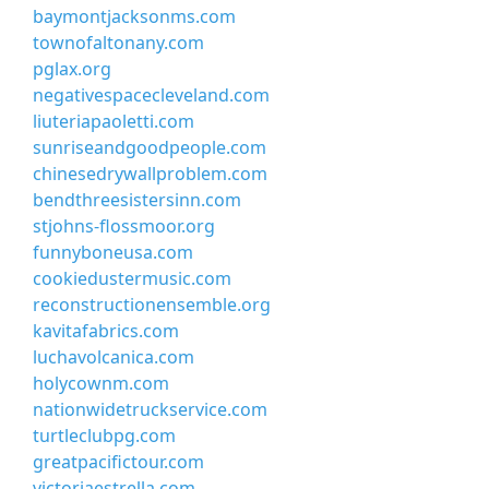
baymontjacksonms.com
townofaltonany.com
pglax.org
negativespacecleveland.com
liuteriapaoletti.com
sunriseandgoodpeople.com
chinesedrywallproblem.com
bendthreesistersinn.com
stjohns-flossmoor.org
funnyboneusa.com
cookiedustermusic.com
reconstructionensemble.org
kavitafabrics.com
luchavolcanica.com
holycownm.com
nationwidetruckservice.com
turtleclubpg.com
greatpacifictour.com
victoriaestrella.com