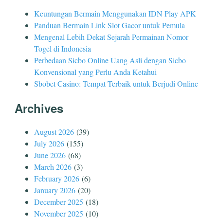
Keuntungan Bermain Menggunakan IDN Play APK
Panduan Bermain Link Slot Gacor untuk Pemula
Mengenal Lebih Dekat Sejarah Permainan Nomor
Togel di Indonesia
Perbedaan Sicbo Online Uang Asli dengan Sicbo
Konvensional yang Perlu Anda Ketahui
Sbobet Casino: Tempat Terbaik untuk Berjudi Online
Archives
August 2026
(39)
July 2026
(155)
June 2026
(68)
March 2026
(3)
February 2026
(6)
January 2026
(20)
December 2025
(18)
November 2025
(10)