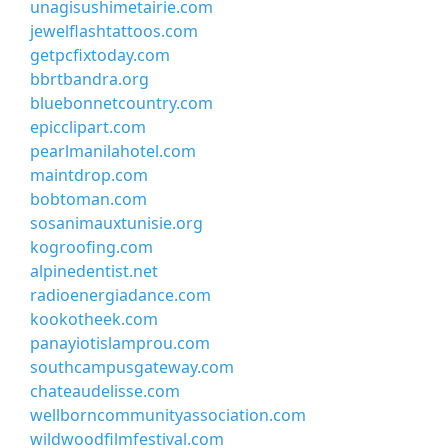
unagisushimetairie.com
jewelflashtattoos.com
getpcfixtoday.com
bbrtbandra.org
bluebonnetcountry.com
epicclipart.com
pearlmanilahotel.com
maintdrop.com
bobtoman.com
sosanimauxtunisie.org
kogroofing.com
alpinedentist.net
radioenergiadance.com
kookotheek.com
panayiotislamprou.com
southcampusgateway.com
chateaudelisse.com
wellborncommunityassociation.com
wildwoodfilmfestival.com