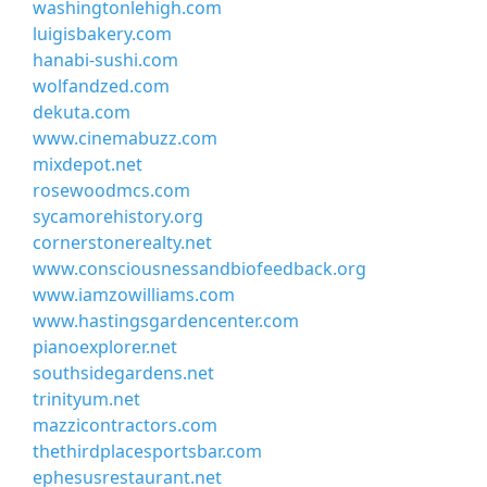
washingtonlehigh.com
luigisbakery.com
hanabi-sushi.com
wolfandzed.com
dekuta.com
www.cinemabuzz.com
mixdepot.net
rosewoodmcs.com
sycamorehistory.org
cornerstonerealty.net
www.consciousnessandbiofeedback.org
www.iamzowilliams.com
www.hastingsgardencenter.com
pianoexplorer.net
southsidegardens.net
trinityum.net
mazzicontractors.com
thethirdplacesportsbar.com
ephesusrestaurant.net