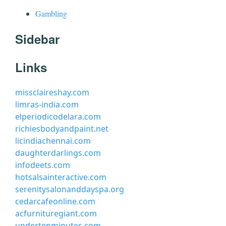
Gambling
Sidebar
Links
missclaireshay.com
limras-india.com
elperiodicodelara.com
richiesbodyandpaint.net
licindiachennai.com
daughterdarlings.com
infodeets.com
hotsalsainteractive.com
serenitysalonanddayspa.org
cedarcafeonline.com
acfurnituregiant.com
undertenminutes.com