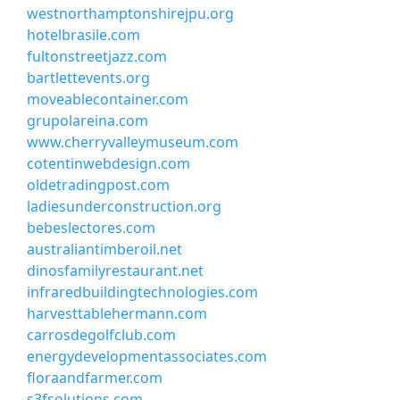
westnorthamptonshirejpu.org
hotelbrasile.com
fultonstreetjazz.com
bartlettevents.org
moveablecontainer.com
grupolareina.com
www.cherryvalleymuseum.com
cotentinwebdesign.com
oldetradingpost.com
ladiesunderconstruction.org
bebeslectores.com
australiantimberoil.net
dinosfamilyrestaurant.net
infraredbuildingtechnologies.com
harvesttablehermann.com
carrosdegolfclub.com
energydevelopmentassociates.com
floraandfarmer.com
s3fsolutions.com