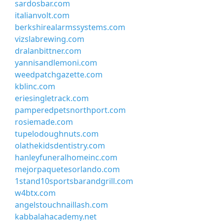
sardosbar.com
italianvolt.com
berkshirealarmssystems.com
vizslabrewing.com
dralanbittner.com
yannisandlemoni.com
weedpatchgazette.com
kblinc.com
eriesingletrack.com
pamperedpetsnorthport.com
rosiemade.com
tupelodoughnuts.com
olathekidsdentistry.com
hanleyfuneralhomeinc.com
mejorpaquetesorlando.com
1stand10sportsbarandgrill.com
w4btx.com
angelstouchnaillash.com
kabbalahacademy.net