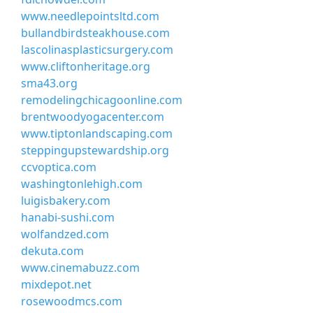
www.needlepointsltd.com
bullandbirdsteakhouse.com
lascolinasplasticsurgery.com
www.cliftonheritage.org
sma43.org
remodelingchicagoonline.com
brentwoodyogacenter.com
www.tiptonlandscaping.com
steppingupstewardship.org
ccvoptica.com
washingtonlehigh.com
luigisbakery.com
hanabi-sushi.com
wolfandzed.com
dekuta.com
www.cinemabuzz.com
mixdepot.net
rosewoodmcs.com