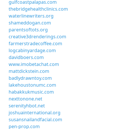
gulfcoastpalapas.com
thebridgehealthclinics.com
waterlinewriters.org
shameddogan.com
parentsoftots.org
creative3drenderings.com
farmerstradecoffee.com
logcabinyardage.com
davidboers.com
www.imobetachat.com
mattdickstein.com
badlydrawntoy.com
lakehoustonumc.com
habakkukmusic.com
nexttonone.net
serenityhbot.net
joshuainternational.org
susansnailandfacial.com
pen-prop.com