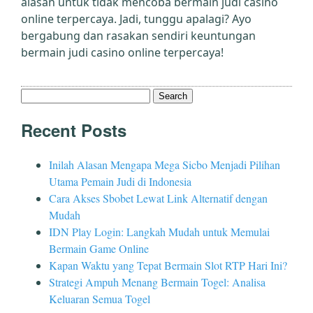
alasan untuk tidak mencoba bermain judi casino
online terpercaya. Jadi, tunggu apalagi? Ayo
bergabung dan rasakan sendiri keuntungan
bermain judi casino online terpercaya!
Search
for:
Recent Posts
Inilah Alasan Mengapa Mega Sicbo Menjadi Pilihan
Utama Pemain Judi di Indonesia
Cara Akses Sbobet Lewat Link Alternatif dengan
Mudah
IDN Play Login: Langkah Mudah untuk Memulai
Bermain Game Online
Kapan Waktu yang Tepat Bermain Slot RTP Hari Ini?
Strategi Ampuh Menang Bermain Togel: Analisa
Keluaran Semua Togel