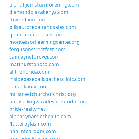
trondhjemsturnforening.com
diamondplazakenya.com
tbwredlion.com
billsautorepairandsales.com
quantum-naturals.com
montessorilearningcenter.org
fergusonstreetfest.com
samjayneforever.com
matthurstphoto.com
alltheflorida.com
insidebaseballcoachesclinic.com
carsinkauai.com
millstreetchurchofchrist.org
parasailingvacadestinflorida.com
pride-realty.net
alphadynamicshealth.com
flutterbylash.com
hanlintearoom.com
funnyduckfarms.com