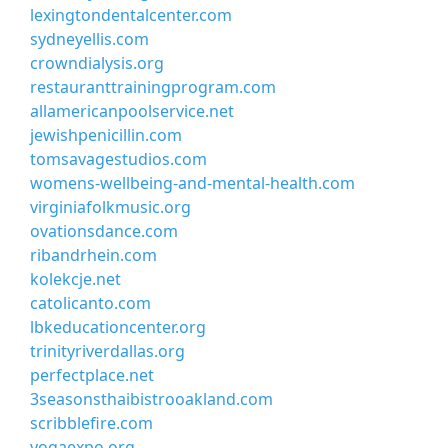
lexingtondentalcenter.com
sydneyellis.com
crowndialysis.org
restauranttrainingprogram.com
allamericanpoolservice.net
jewishpenicillin.com
tomsavagestudios.com
womens-wellbeing-and-mental-health.com
virginiafolkmusic.org
ovationsdance.com
ribandrhein.com
kolekcje.net
catolicanto.com
lbkeducationcenter.org
trinityriverdallas.org
perfectplace.net
3seasonsthaibistrooakland.com
scribblefire.com
yogaexpo.org