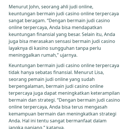
Menurut John, seorang ahli judi online,
keuntungan bermain judi casino online terpercaya
sangat beragam. “Dengan bermain judi casino
online terpercaya, Anda bisa mendapatkan
keuntungan finansial yang besar. Selain itu, Anda
juga bisa merasakan sensasi bermain judi casino
layaknya di kasino sungguhan tanpa perlu
meninggalkan rumah,” ujarnya.
Keuntungan bermain judi casino online terpercaya
tidak hanya sebatas finansial. Menurut Lisa,
seorang pemain judi online yang sudah
berpengalaman, bermain judi casino online
terpercaya juga dapat meningkatkan keterampilan
bermain dan strategi. “Dengan bermain judi casino
online terpercaya, Anda bisa terus mengasah
kemampuan bermain dan meningkatkan strategi
Anda. Hal ini tentu sangat bermanfaat dalam
jangka panjang,” katanya.