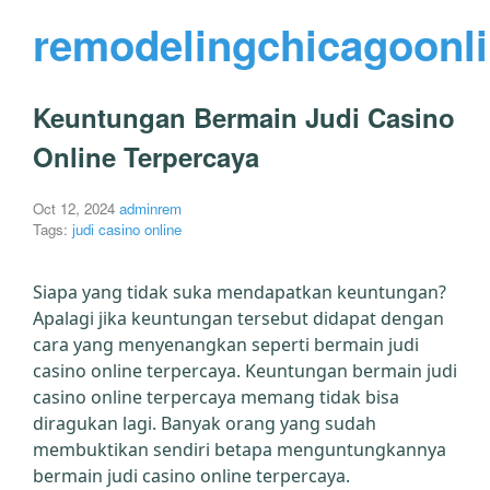
remodelingchicagoonl
Keuntungan Bermain Judi Casino
Online Terpercaya
Oct 12, 2024
adminrem
Tags:
judi casino online
Siapa yang tidak suka mendapatkan keuntungan?
Apalagi jika keuntungan tersebut didapat dengan
cara yang menyenangkan seperti bermain judi
casino online terpercaya. Keuntungan bermain judi
casino online terpercaya memang tidak bisa
diragukan lagi. Banyak orang yang sudah
membuktikan sendiri betapa menguntungkannya
bermain judi casino online terpercaya.