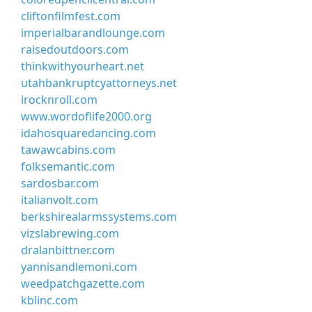
cliftonfilmfest.com
imperialbarandlounge.com
raisedoutdoors.com
thinkwithyourheart.net
utahbankruptcyattorneys.net
irocknroll.com
www.wordoflife2000.org
idahosquaredancing.com
tawawcabins.com
folksemantic.com
sardosbar.com
italianvolt.com
berkshirealarmssystems.com
vizslabrewing.com
dralanbittner.com
yannisandlemoni.com
weedpatchgazette.com
kblinc.com